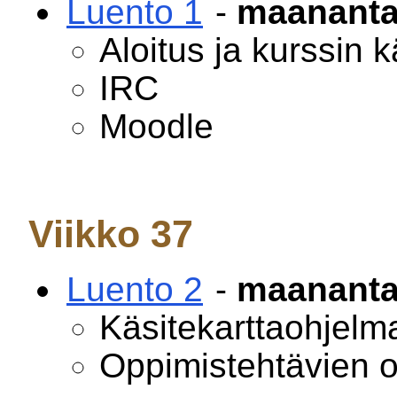
Luento 1
-
maanantai
Aloitus ja kurssin k
IRC
Moodle
Viikko 37
Luento 2
-
maanantai
Käsitekarttaohjelm
Oppimistehtävien o