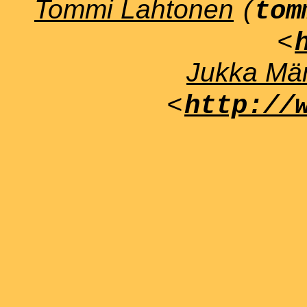
Tommi Lahtonen
(
tom
<
Jukka Män
<
http://