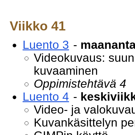
Viikko 41
Luento 3
-
maanantai
Videokuvaus: suunni
kuvaaminen
Oppimistehtävä 4
Luento 4
-
keskiviik
Video- ja valokuva
Kuvankäsittelyn pe