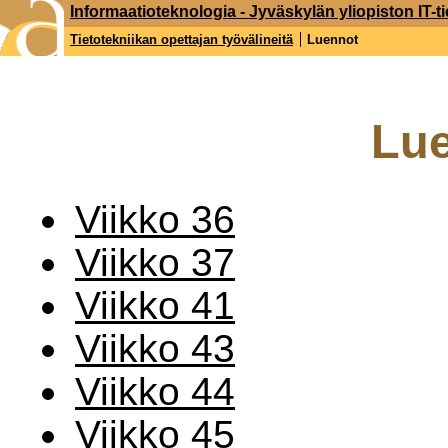
Informaatioteknologia - Jyväskylän yliopiston IT-ti
Tietotekniikan opettajan työvälineitä
Luennot
Lu
Viikko 36
Viikko 37
Viikko 41
Viikko 43
Viikko 44
Viikko 45