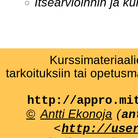
Itsearvioinnin ja ku
Kurssimateriaali
tarkoituksiin tai opetus
http://appro.mi
©
Antti Ekonoja
(
an
<
http://use