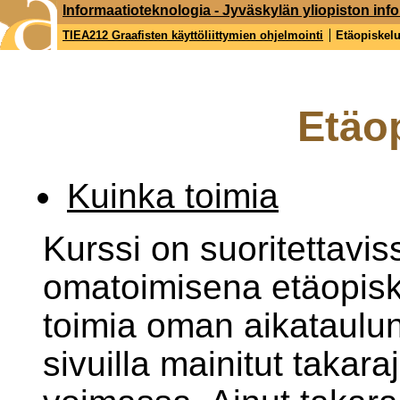
Informaatioteknologia - Jyväskylän yliopiston inf
TIEA212 Graafisten käyttöliittymien ohjelmointi
Etäopiskel
Etäo
Kuinka toimia
Kurssi on suoritettavis
omatoimisena etäopisk
toimia oman aikataulu
sivuilla mainitut takara