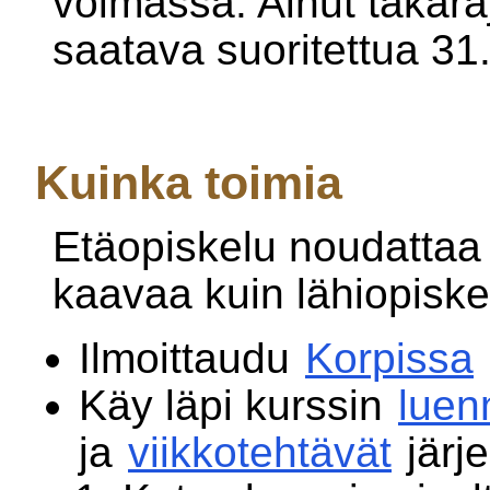
voimassa. Ainut takaraj
saatava suoritettua 3
Kuinka toimia
Etäopiskelu noudattaa
kaavaa kuin lähiopiske
Ilmoittaudu
Korpissa
Käy läpi kurssin
luen
ja
viikkotehtävät
järj