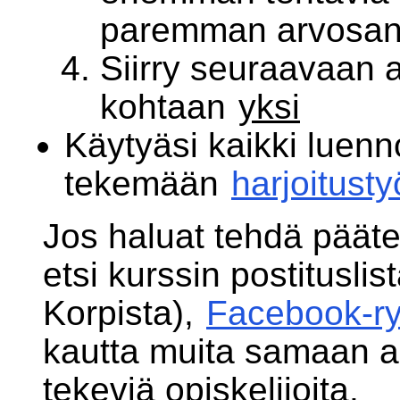
paremman arvosan
Siirry seuraavaan 
kohtaan
yksi
Käytyäsi kaikki luennot
tekemään
harjoitusty
Jos haluat tehdä päät
etsi kurssin postituslis
Korpista),
Facebook-r
kautta muita samaan a
tekeviä opiskelijoita.