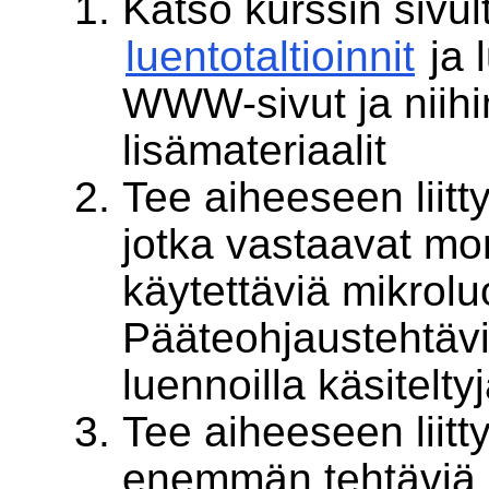
Katso kurssin sivul
luentotaltioinnit
ja l
WWW-sivut ja niihin
lisämateriaalit
Tee aiheeseen liitt
jotka vastaavat mon
käytettäviä mikrol
Pääteohjaustehtävi
luennoilla käsitelty
Tee aiheeseen liitt
enemmän tehtäviä s