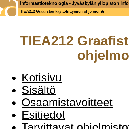
Informaatioteknologia - Jyväskylän yliopiston inf
TIEA212 Graafisten käyttöliittymien ohjelmointi
TIEA212 Graafist
ohjelmoi
Kotisivu
Sisältö
Osaamistavoitteet
Esitiedot
Tarvittavat ohjelmisto