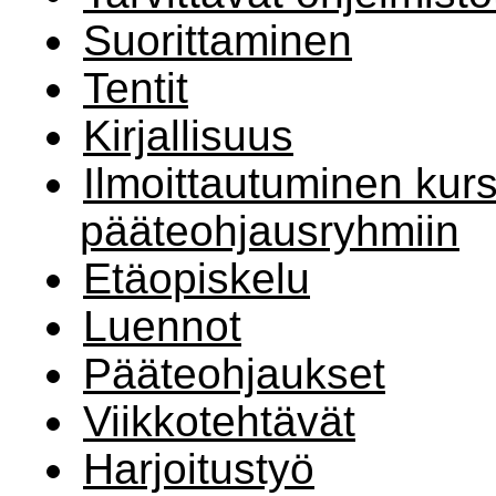
Suorittaminen
Tentit
Kirjallisuus
Ilmoittautuminen kurss
pääteohjausryhmiin
Etäopiskelu
Luennot
Pääteohjaukset
Viikkotehtävät
Harjoitustyö