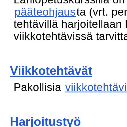
pääteohjaus
ta (vrt. p
tehtävillä harjoitellaan 
viikkotehtävissä tarvitt
Viikkotehtävät
Pakollisia
viikkotehtäv
Harjoitustyö