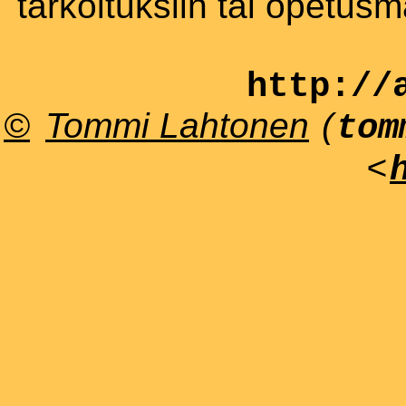
tarkoituksiin tai opetus
http://
©
Tommi Lahtonen
(
tom
<