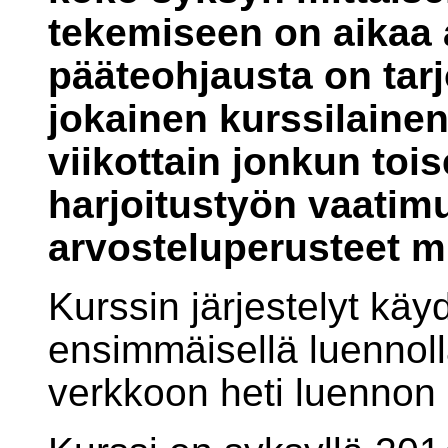
tekemiseen on aikaa a
pääteohjausta on tarjo
jokainen kurssilaine
viikottain jonkun toi
harjoitustyön vaatimu
arvosteluperusteet m
Kurssin järjestelyt käy
ensimmäisellä luennol
verkkoon heti luennon 