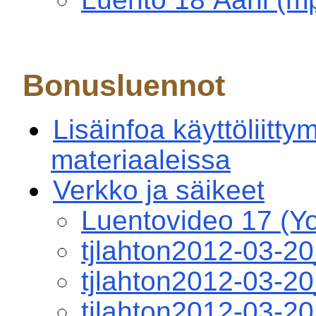
Bonusluennot
Lisäinfoa käyttöliitt
materiaaleissa
Verkko ja säikeet
Luentovideo 17 (Y
tjlahton2012-03-2
tjlahton2012-03-
tjlahton2012-03-2