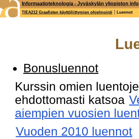
Informaatioteknologia - Jyväskylän yliopiston inf
TIEA212 Graafisten käyttöliittymien ohjelmointi
Luennot
Lu
Bonusluennot
Kurssin omien luentoje
ehdottomasti katsoa
V
aiempien vuosien luent
Vuoden 2010 luennot