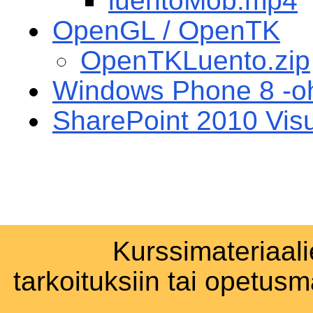
luentoMob.mp4
OpenGL / OpenTK
OpenTKLuento.zip
Windows Phone 8 -oh
SharePoint 2010 Vis
Kurssimateriaali
tarkoituksiin tai opetus