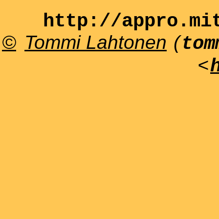
http://appro.mi
©
Tommi Lahtonen
(
tom
<