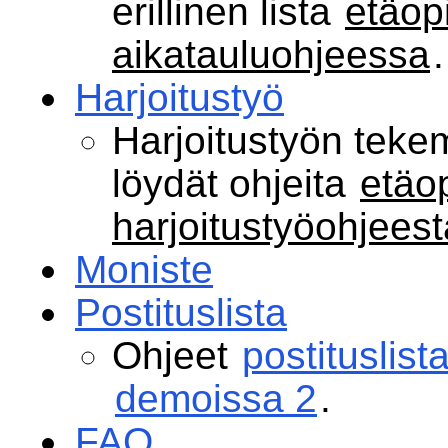
erillinen lista
etäop
aikatauluohjeessa
.
Harjoitustyö
Harjoitustyön teke
löydät ohjeita
etäop
harjoitustyöohjeest
Moniste
Postituslista
Ohjeet
postituslista
demoissa 2
.
FAQ