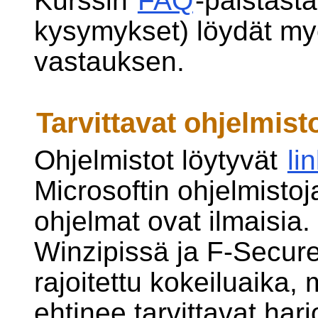
Kurssin
FAQ
-palstasta
kysymykset) löydät my
vastauksen.
Tarvittavat ohjelmist
Ohjelmistot löytyvät
lin
Microsoftin ohjelmisto
ohjelmat ovat ilmaisia
Winzipissä ja F-Secure
rajoitettu kokeiluaika,
ehtinee tarvittavat har