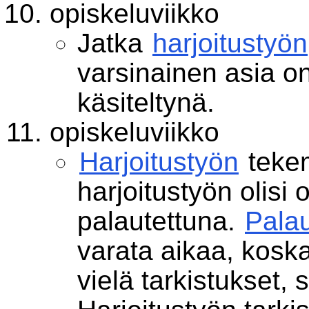
opiskeluviikko
Jatka
harjoitustyön
varsinainen asia 
käsiteltynä.
opiskeluviikko
Harjoitustyön
tekem
harjoitustyön olisi 
palautettuna.
Pala
varata aikaa, kosk
vielä tarkistukset, s