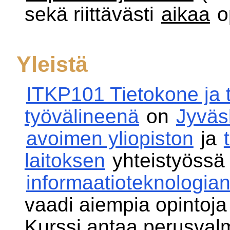
sekä riittävästi
aikaa
o
Yleistä
ITKP101 Tietokone ja t
työvälineenä
on
Jyväs
avoimen yliopiston
ja
laitoksen
yhteistyössä 
informaatioteknologia
vaadi aiempia opintoja 
Kurssi antaa perusval