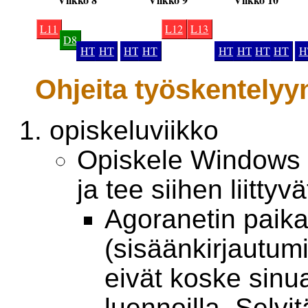
L11
L12
L13
D8
HT
HT
HT
HT
HT
HT
HT
HT
H
Ohjeita työskentelyy
opiskeluviikko
Opiskele Windows 
ja tee siihen liittyv
Agoranetin paikal
(sisäänkirjautum
eivät koske sinua
luennoilla. Selvi