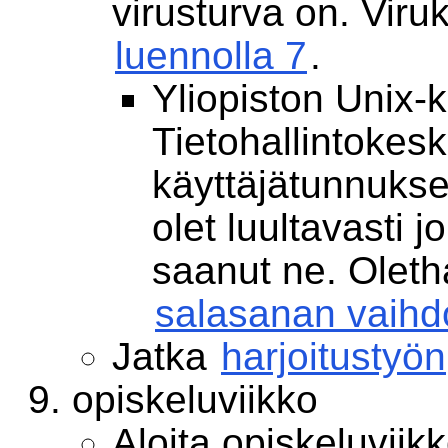
virusturva on. Viruk
luennolla 7
.
Yliopiston Unix-k
Tietohallintokes
käyttäjätunnukse
olet luultavasti
saanut ne. Oleth
salasanan vaihd
Jatka
harjoitustyön
opiskeluviikko
Aloita opiskeluviik