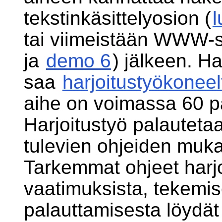
tekstinkäsittelyosion (
l
tai viimeistään WWW-s
ja
demo 6
) jälkeen. H
saa
harjoitustyökoneel
aihe on voimassa 60 p
Harjoitustyö palauteta
tulevien ohjeiden mukai
Tarkemmat ohjeet harj
vaatimuksista, tekemis
palauttamisesta löydä