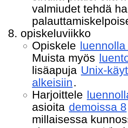
valmiudet tehdä har
palauttamiskelpoise
opiskeluviikko
Opiskele
luennolla
Muista myös
luent
lisäapuja
Unix-käyt
alkeisiin
.
Harjoittele
luennoll
asioita
demoissa 8
millaisessa kunnos