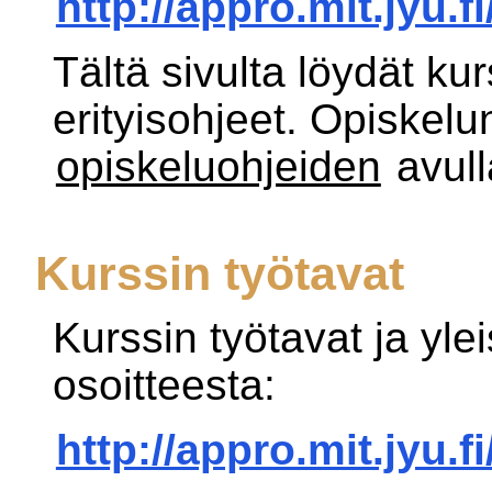
http://appro.mit.jyu.
Tältä sivulta löydät kurs
erityisohjeet. Opiskel
opiskeluohjeiden
avull
Kurssin työtavat
Kurssin työtavat ja yle
osoitteesta:
http://appro.mit.jyu.f