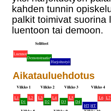
kahden tunnin opiskel
palkit toimivat suorina
luentoon tai demoon.
Selitteet
Luennot
Demonstraatiot
Harjoitustyö
Aikatauluehdotus
Viikko 1
Viikko 2
Viikko 3
Viikko 4
L1
L2
L3
L4
L5
L6
L7
D1
D2
D3
D4
HT
HT
Viikko 8
Viikko 9
Viikko 10