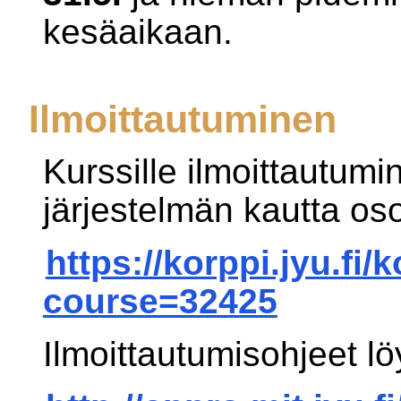
kesäaikaan.
Ilmoittautuminen
Kurssille ilmoittautum
järjestelmän kautta oso
https://korppi.jyu.fi/k
course=32425
Ilmoittautumisohjeet lö