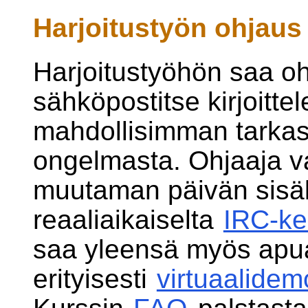
Harjoitustyön ohjaus
Harjoitustyöhön saa o
sähköpostitse kirjoitte
mahdollisimman tarkas
ongelmasta. Ohjaaja v
muutaman päivän sisäl
reaaliaikaiselta
IRC-ke
saa yleensä myös apua
erityisesti
virtuaalide