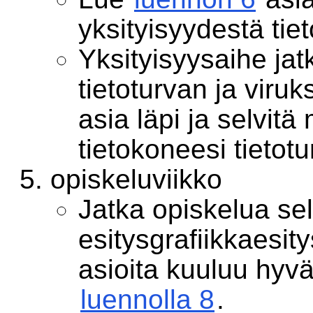
yksityisyydestä tie
Yksityisyysaihe ja
tietoturvan ja viru
asia läpi ja selvitä
tietokoneesi tietotu
opiskeluviikko
Jatka opiskelua sel
esitysgrafiikkaesit
asioita kuuluu hyv
luennolla 8
.