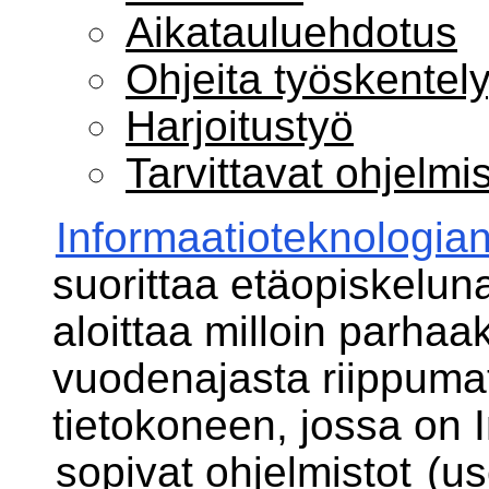
Aikatauluehdotus
Ohjeita työskentel
Harjoitustyö
Tarvittavat ohjelmis
Informaatioteknologia
suorittaa etäopiskeluna
aloittaa milloin parhaak
vuodenajasta riippumat
tietokoneen, jossa on I
sopivat ohjelmistot
(us