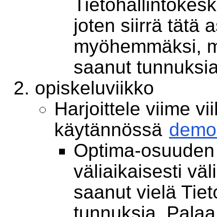
Tietohallintokes
joten siirrä tätä
myöhemmäksi, mik
saanut tunnuksia
opiskeluviikko
Harjoittele viime vi
käytännössä
demo
Optima-osuuden v
väliaikaisesti väli
saanut vielä Tie
tunnuksia. Palaa