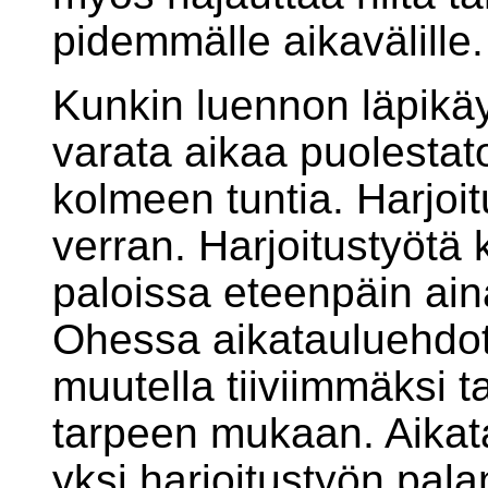
pidemmälle aikavälille.
Kunkin luennon läpikä
varata aikaa puolestato
kolmeen tuntia. Harjoi
verran. Harjoitustyötä
paloissa eteenpäin ain
Ohessa aikatauluehdotu
muutella tiiviimmäksi t
tarpeen mukaan. Aika
yksi harjoitustyön pal