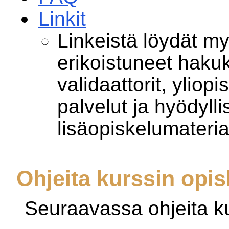
Linkit
Linkeistä löydät 
erikoistuneet hak
validaattorit, yliop
palvelut ja hyödylli
lisäopiskelumateria
Ohjeita kurssin opi
Seuraavassa ohjeita ku