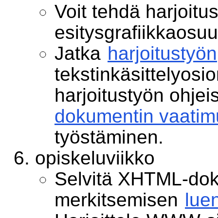
Voit tehdä harjoitus
esitysgrafiikkaos
Jatka
harjoitustyön
tekstinkäsittelyosio
harjoitustyön ohjei
dokumentin vaatim
työstäminen.
opiskeluviikko
Selvitä XHTML-dok
merkitsemisen
lue