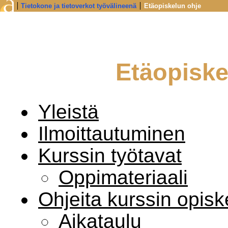
Tietokone ja tietoverkot työvälineenä
Etäopiskelun ohje
Etäopiske
Yleistä
Ilmoittautuminen
Kurssin työtavat
Oppimateriaali
Ohjeita kurssin opis
Aikataulu