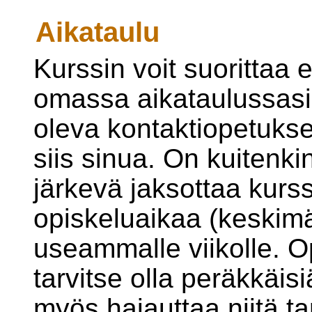
Aikataulu
Kurssin voit suorittaa 
omassa aikataulussas
oleva kontaktiopetuks
siis sinua. On kuitenk
järkevä jaksottaa kurssi
opiskeluaikaa (keskimä
useammalle viikolle. O
tarvitse olla peräkkäisi
myös hajauttaa niitä ta