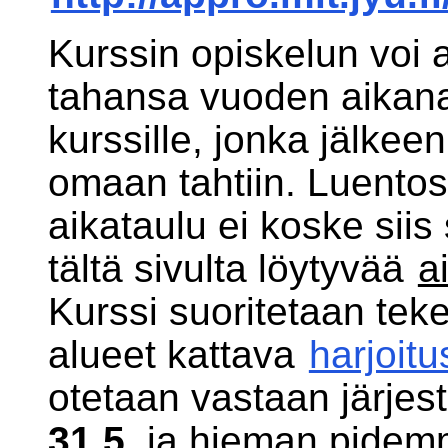
Kurssin opiskelun voi a
tahansa vuoden aikan
kurssille, jonka jälkeen
omaan tahtiin. Luentosi
aikataulu ei koske siis
tältä sivulta löytyvää
a
Kurssi suoritetaan tek
alueet kattava
harjoitu
otetaan vastaan järjest
31.5.
ja hieman pidemmä