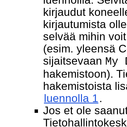
kirjaudut koneell
kirjautumista ol
selvää mihin voit
(esim. yleensä 
sijaitsevaan
My 
hakemistoon). Ti
hakemistoista li
luennolla 1
.
Jos et ole saanut
Tietohallintokes