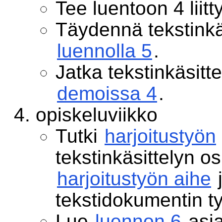
Tee luentoon 4 liit
Täydennä tekstinkäs
luennolla 5
.
Jatka tekstinkäsitte
demoissa 4
.
opiskeluviikko
Tutki
harjoitustyön
tekstinkäsittelyn os
harjoitustyön aihe
j
tekstidokumentin t
Lue
luennon 6
asia