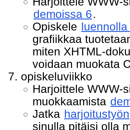
Harjoittele WWW-s
demoissa 6
.
Opiskele
luennolla
grafiikkaa tuotetaa
miten XHTML-doku
voidaan muokata CS
opiskeluviikko
Harjoittele WWW-s
muokkaamista
dem
Jatka
harjoitustyön
sinulla pitäisi olla 