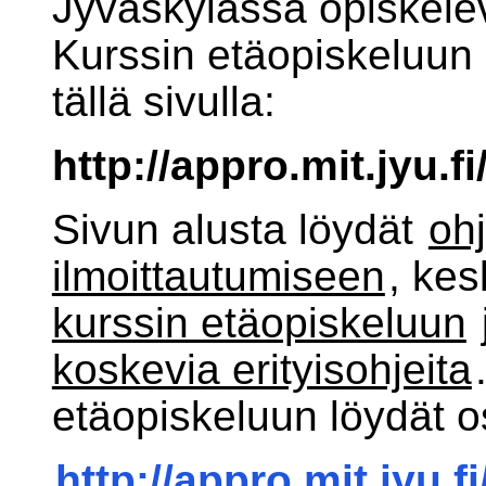
Jyväskylässä opiskelevil
Kurssin etäopiskeluun l
tällä sivulla:
http://appro.mit.jyu.f
Sivun alusta löydät
oh
ilmoittautumiseen
, kes
kurssin etäopiskeluun
koskevia erityisohjeita
etäopiskeluun löydät o
http://appro.mit.jyu.f