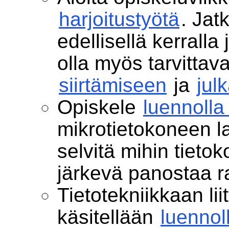
harjoitustyötä
. Jat
edellisellä kerralla j
olla myös tarvittava
siirtämiseen
ja
jul
Opiskele
luennolla
mikrotietokoneen lai
selvitä mihin tieto
järkevä panostaa r
Tietotekniikkaan lii
käsitellään
luennol