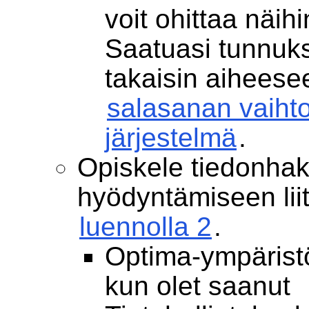
voit ohittaa näihin
Saatuasi tunnuks
takaisin aiheesee
salasanan vaiht
järjestelmä
.
Opiskele tiedonhak
hyödyntämiseen liit
luennolla 2
.
Optima-ympärist
kun olet saanut