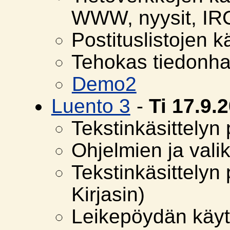
WWW, nyysit, IR
Postituslistojen k
Tehokas tiedonh
Demo2
Luento 3
-
Ti 17.9.
Tekstinkäsittelyn
Ohjelmien ja vali
Tekstinkäsittelyn
Kirjasin)
Leikepöydän käytt