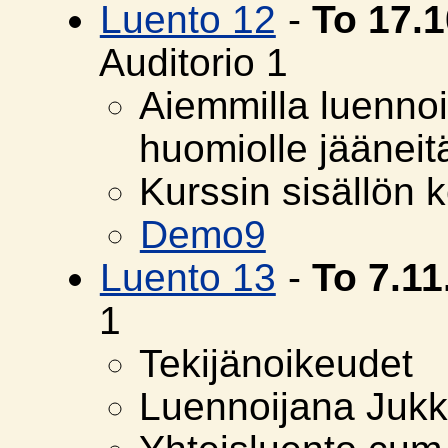
Luento 12
-
To 17.
Auditorio 1
Aiemmilla luenno
huomiolle jääneitä
Kurssin sisällön 
Demo9
Luento 13
-
To 7.1
1
Tekijänoikeudet
Luennoijana Juk