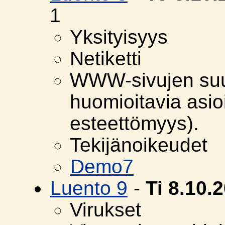
1
Yksityisyys
Netiketti
WWW-sivujen suu
huomioitavia asioi
esteettömyys).
Tekijänoikeudet
Demo7
Luento 9
-
Ti 8.10.
Virukset