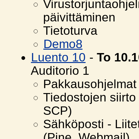
Virustorjuntaohje
päivittäminen
Tietoturva
Demo8
Luento 10
-
To 10.
Auditorio 1
Pakkausohjelmat
Tiedostojen siirt
SCP)
Sähköposti - Liite
(Pine, Webmail)