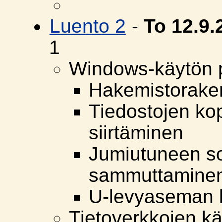
Luento 2
-
To 12.9
1
Windows-käytön p
Hakemistorake
Tiedostojen ko
siirtäminen
Jumiutuneen s
sammuttamine
U-levyaseman 
Tietoverkkojen käs