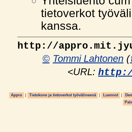
Yhteisluento cum 
tietoverkot työvä
kanssa.
http://appro.mit.jy
©
Tommi Lahtonen
(
<URL:
http:
Appro
|
Tietokone ja tietoverkot työvälineenä
|
Luennot
|
De
Pal