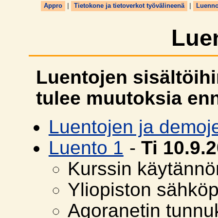
Appro
|
Tietokone ja tietoverkot työvälineenä
|
Luenno
Lue
Luentojen sisältöihi
tulee muutoksia enn
Luentojen ja demoje
Luento 1
-
Ti 10.9.
Kurssin käytännön
Yliopiston sähköp
Agoranetin tunnu