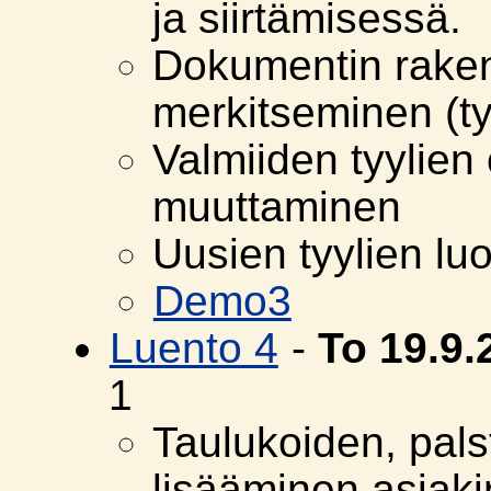
ja siirtämisessä.
Dokumentin raken
merkitseminen (ty
Valmiiden tyylien
muuttaminen
Uusien tyylien lu
Demo3
Luento 4
-
To 19.9
1
Taulukoiden, pals
lisääminen asiaki