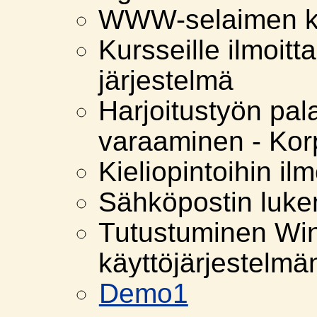
WWW-selaimen k
Kursseille ilmoitt
järjestelmä
Harjoitustyön pal
varaaminen - Korp
Kieliopintoihin il
Sähköpostin luke
Tutustuminen Wi
käyttöjärjestelmä
Demo1