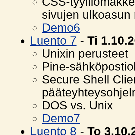
CSS-tyylilomakk
sivujen ulkoasu
Demo6
Luento 7
-
Ti 1.10.
Unixin perusteet
Pine-sähköpostio
Secure Shell Clie
pääteyhteysohje
DOS vs. Unix
Demo7
Luento 8
-
To 3.10