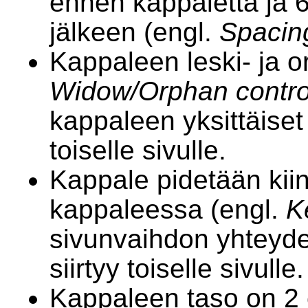
ennen kappaletta ja 6
jälkeen (engl.
Spacin
Kappaleen leski- ja or
Widow/Orphan contro
kappaleen yksittäiset 
toiselle sivulle.
Kappale pidetään kii
kappaleessa (engl.
K
sivunvaihdon yhteyd
siirtyy toiselle sivulle.
Kappaleen taso on 2 