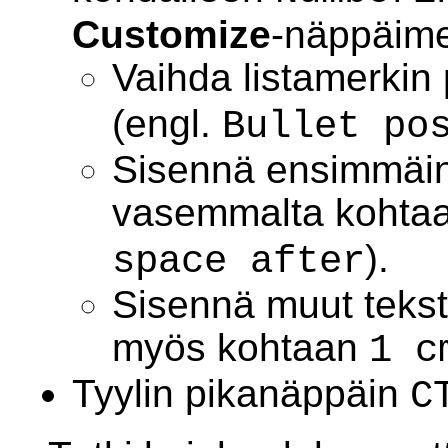
Customize
-näppäime
Vaihda listamerkin
(engl.
Bullet po
Sisennä ensimmäine
vasemmalta kohta
).
space after
Sisennä muut tekst
myös kohtaan
1 c
Tyylin pikanäppäin
C