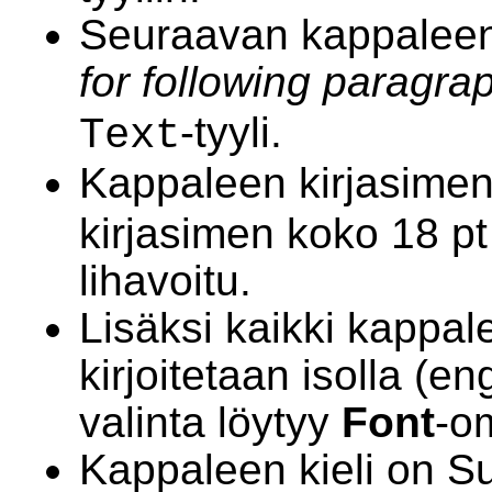
Seuraavan kappaleen 
for following paragra
-tyyli.
Text
Kappaleen kirjasimen
kirjasimen koko 18 pt 
lihavoitu.
Lisäksi kaikki kappal
kirjoitetaan isolla (en
valinta löytyy
Font
-o
Kappaleen kieli on S