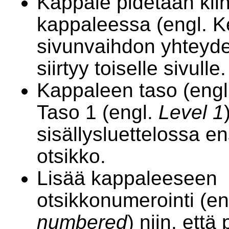
Kappale pidetään kii
kappaleessa (engl. Ke
sivunvaihdon yhteyd
siirtyy toiselle sivulle.
Kappaleen taso (eng
Taso 1 (engl.
Level 1
sisällysluettelossa 
otsikko.
Lisää kappaleeseen
otsikkonumerointi (en
numbered
) niin, että