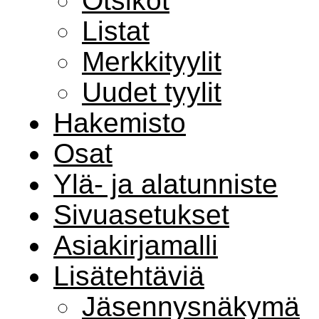
Otsikot
Listat
Merkkityylit
Uudet tyylit
Hakemisto
Osat
Ylä- ja alatunniste
Sivuasetukset
Asiakirjamalli
Lisätehtäviä
Jäsennysnäkymä