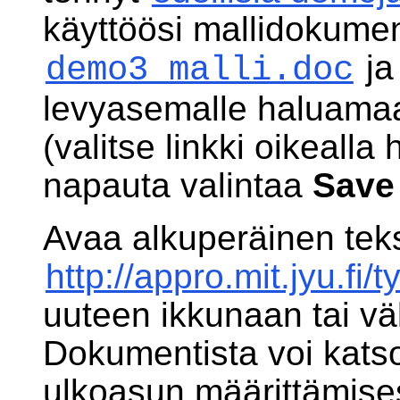
käyttöösi mallidokumen
ja
demo3_malli.doc
levyasemalle haluama
(valitse linkki oikealla 
napauta valintaa
Save 
Avaa alkuperäinen tekst
http://appro.mit.jyu.fi
uuteen ikkunaan tai väl
Dokumentista voi katso
ulkoasun määrittämis