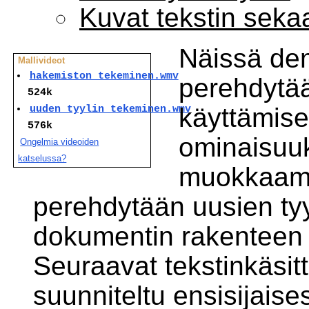
Kuvat tekstin seka
Näissä de
Mallivideot
hakemiston_tekeminen.wmv
perehdytää
524k
käyttämise
uuden_tyylin_tekeminen.wmv
576k
ominaisuu
Ongelmia videoiden
katselussa?
muokkaami
perehdytään uusien ty
dokumentin rakenteen v
Seuraavat tekstinkäsit
suunniteltu ensisijaise