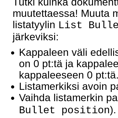
Tutki kuinka dokumentti
muutettaessa! Muuta
listatyylin
List Bull
järkeviksi:
Kappaleen väli edell
on 0 pt:tä ja kappale
kappaleeseen 0 pt:tä
Listamerkiksi avoin pa
Vaihda listamerkin p
).
Bullet position