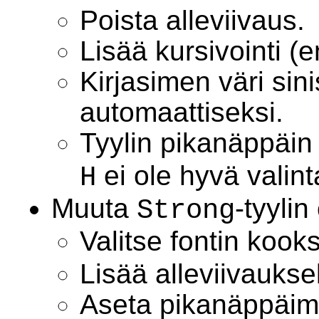
Poista alleviivaus.
Lisää kursivointi (
Kirjasimen väri sin
automaattiseksi.
Tyylin pikanäppäi
ei ole hyvä valin
H
Muuta
-tyyli
Strong
Valitse fontin kook
Lisää alleviivaukse
Aseta pikanäppäi