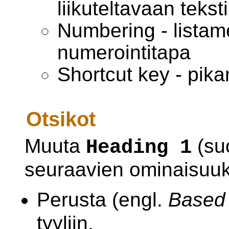
liikuteltavaan teks
Numbering - listame
numerointitapa
Shortcut key - pika
Otsikot
Muuta
(su
Heading 1
seuraavien ominaisuuk
Perusta (engl.
Based
tyyliin.