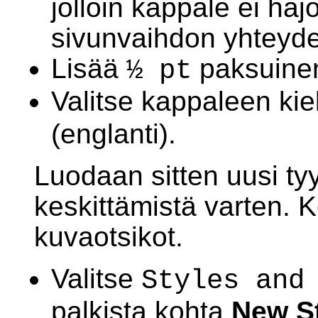
jolloin kappale ei ha
sivunvaihdon yhteyd
Lisää
paksuinen
½ pt
Valitse kappaleen kie
(englanti).
Luodaan sitten uusi tyy
keskittämistä varten. 
kuvaotsikot.
Valitse
Styles and
palkista kohta
New S