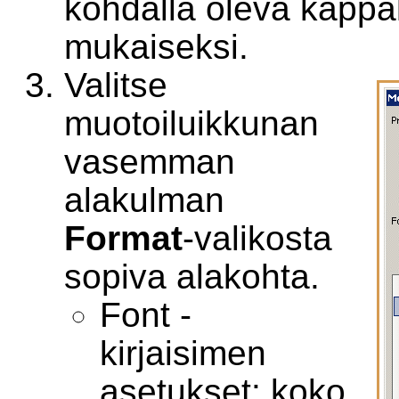
kohdalla oleva kappal
mukaiseksi.
Valitse
muotoiluikkunan
vasemman
alakulman
Format
-valikosta
sopiva alakohta.
Font -
kirjaisimen
asetukset: koko,