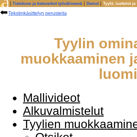
Tietokone ja tietoverkot työvälineenä
Demot
Tyylit, luettelot ja 
Tekstinkäsittelyn perusteita
Tyylin omin
muokkaaminen ja
luom
Mallivideot
Alkuvalmistelut
Tyylien muokkaamin