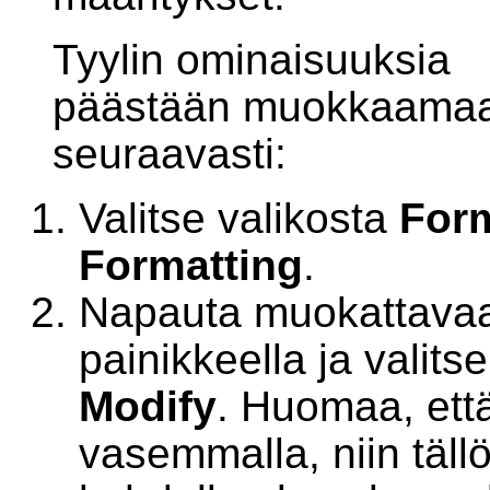
Tyylin ominaisuuksia
päästään muokkaama
seuraavasti:
Valitse valikosta
Form
Formatting
.
Napauta muokattavaa t
painikkeella ja valits
Modify
. Huomaa, että
vasemmalla, niin täll