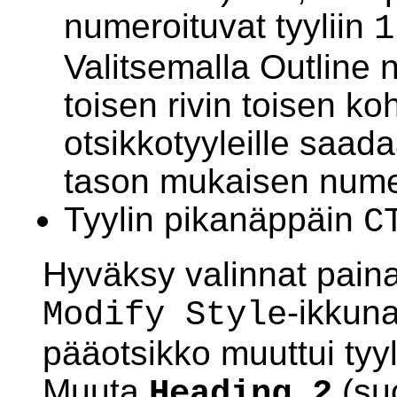
numeroituvat tyyliin
1
Valitsemalla Outline
toisen rivin toisen ko
otsikkotyyleille saad
tason mukaisen nume
Tyylin pikanäppäin
C
Hyväksy valinnat pain
-ikkuna
Modify Style
pääotsikko muuttui tyy
Muuta
(su
Heading 2