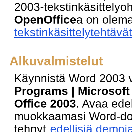
2003-tekstinkäsittelyo
OpenOffice
a on olem
tekstinkäsittelytehtävät
Alkuvalmistelut
Käynnistä Word 2003 v
Programs | Microsoft 
Office 2003
. Avaa ede
muokkaamasi Word-doku
tehnyt
edellisiä demoj