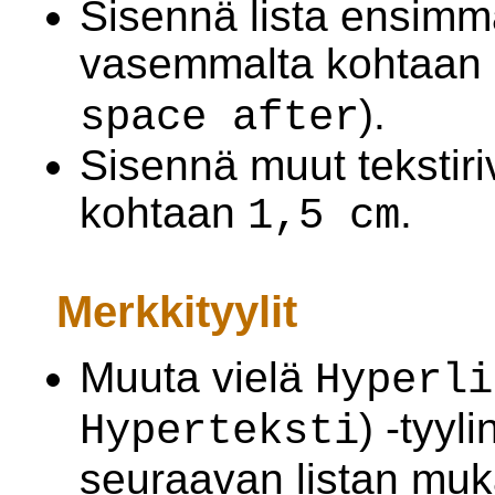
Sisennä lista ensimmä
vasemmalta kohtaan
).
space after
Sisennä muut tekstir
kohtaan
.
1,5 cm
Merkkityylit
Muuta vielä
Hyperl
) -tyyl
Hyperteksti
seuraavan listan muk