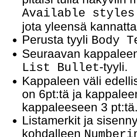
Available styles
jota yleensä kannatta
Perusta tyyli
Body T
Seuraavan kappaleen 
-tyyli.
List Bullet
Kappaleen väli edell
on 6pt:tä ja kappalee
kappaleeseen 3 pt:tä
Listamerkit ja sisenn
kohdalleen
Numberi