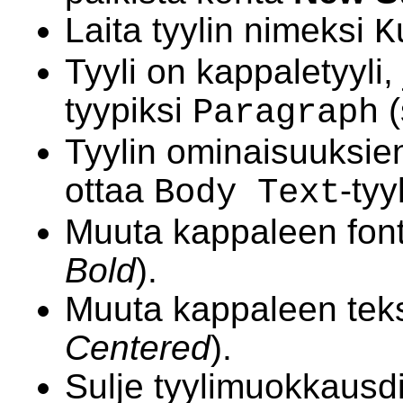
Laita tyylin nimeksi
K
Tyyli on kappaletyyli, 
tyypiksi
(
Paragraph
Tyylin ominaisuuksie
ottaa
-tyyl
Body Text
Muuta kappaleen fontt
Bold
).
Muuta kappaleen tekst
Centered
).
Sulje tyylimuokkausdi