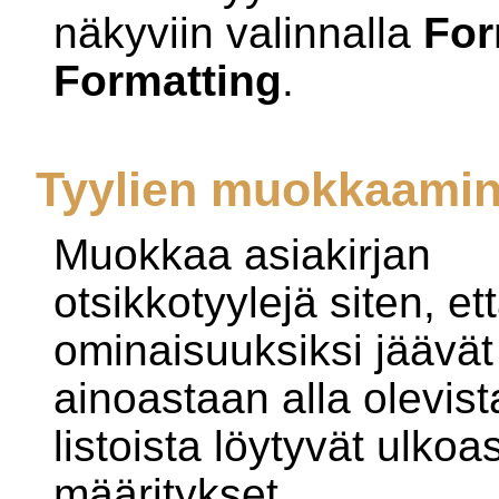
näkyviin valinnalla
For
Formatting
.
Tyylien muokkaami
Muokkaa asiakirjan
otsikkotyylejä siten, et
ominaisuuksiksi jäävät
ainoastaan alla olevist
listoista löytyvät ulkoa
määritykset.