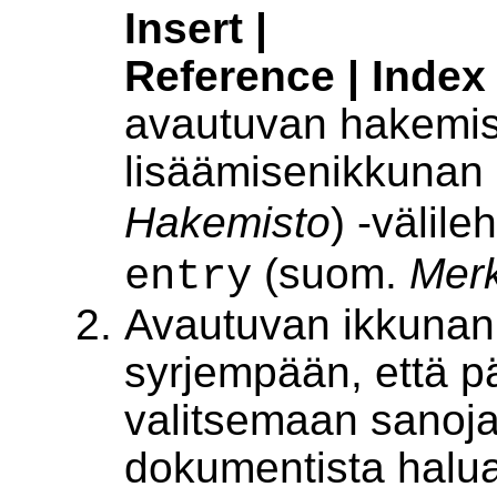
Insert |
Reference | Index
avautuvan hakemi
lisäämisenikkunan
Hakemisto
) -välile
(suom.
Merk
entry
Avautuvan ikkunan 
syrjempään, että 
valitsemaan sanoja
dokumentista halu