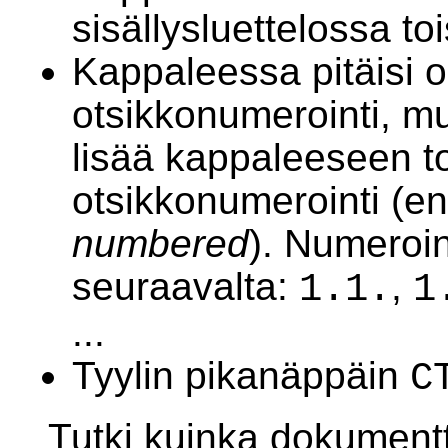
sisällysluettelossa to
Kappaleessa pitäisi ol
otsikkonumerointi, mut
lisää kappaleeseen t
otsikkonumerointi (en
numbered
). Numeroin
seuraavalta:
,
1.1.
1
...
Tyylin pikanäppäin
C
Tutki kuinka dokumentti