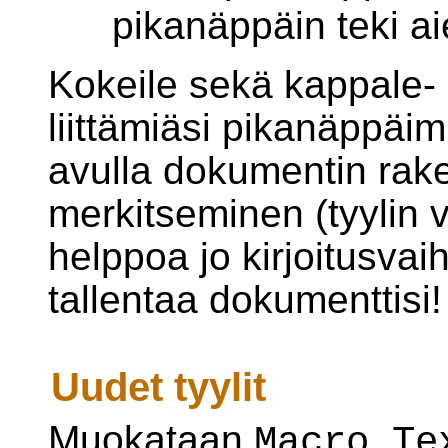
pikanäppäin teki 
Kokeile sekä kappale- 
liittämiäsi pikanäppäi
avulla dokumentin rak
merkitseminen (tyylin 
helppoa jo kirjoitusva
tallentaa dokumenttisi!
Uudet tyylit
Muokataan
Macro Te