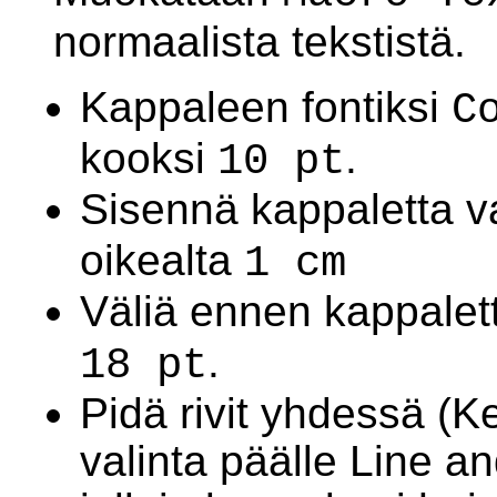
normaalista tekstistä.
Kappaleen fontiksi
C
kooksi
.
10 pt
Sisennä kappaletta 
oikealta
1 cm
Väliä ennen kappale
.
18 pt
Pidä rivit yhdessä (K
valinta päälle Line an