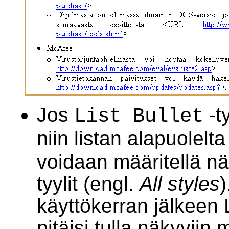
Jos
-ty
List Bullet
niin listan alapuolelt
voidaan määritellä nä
tyylit (engl.
All styles
käyttökerran jälkeen Li
pitäisi tulla näkyvi