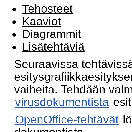
Tehosteet
Kaaviot
Diagrammit
Lisätehtäviä
Seuraavissa tehtäviss
esitysgrafiikkaesityksen
vaiheita. Tehdään valm
virusdokumentista
esit
OpenOffice-tehtävät
lö