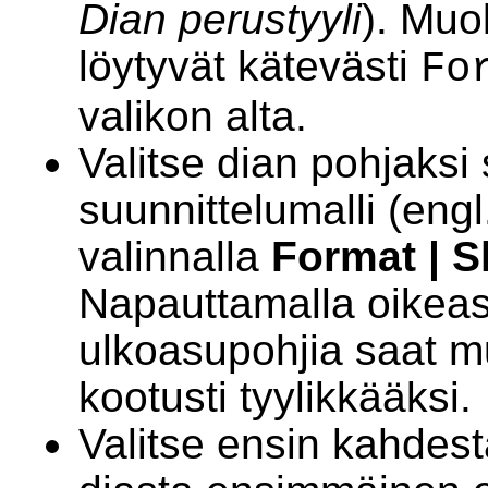
Dian perustyyli
). Muo
löytyvät kätevästi
Fo
valikon alta.
Valitse dian pohjaksi
suunnittelumalli (eng
valinnalla
Format | S
Napauttamalla oikeas
ulkoasupohjia saat m
kootusti tyylikkääksi.
Valitse ensin kahdest