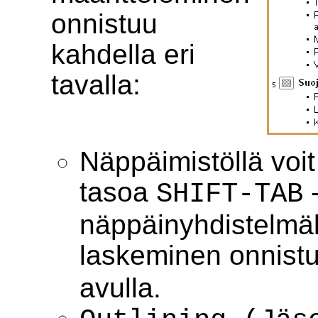
onnistuu
kahdella eri
tavalla:
Näppäimistöllä voi
tasoa
SHIFT-TAB
näppäinyhdistelmäl
laskeminen onnist
avulla.