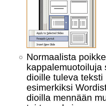
Normaalista poikke
kappalemuotoiluja s
dioille tuleva teks
esimerkiksi Wordista
dioilla mennään m