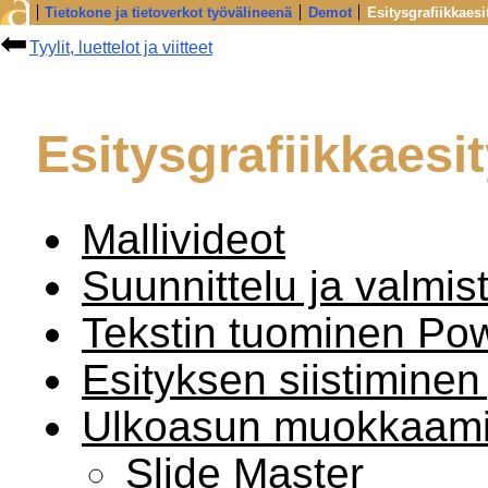
Tietokone ja tietoverkot työvälineenä
Demot
Esitysgrafiikkaes
Tyylit, luettelot ja viitteet
Esitysgrafiikkaes
Mallivideot
Suunnittelu ja valmis
Tekstin tuominen Pow
Esityksen siistiminen
Ulkoasun muokkaam
Slide Master