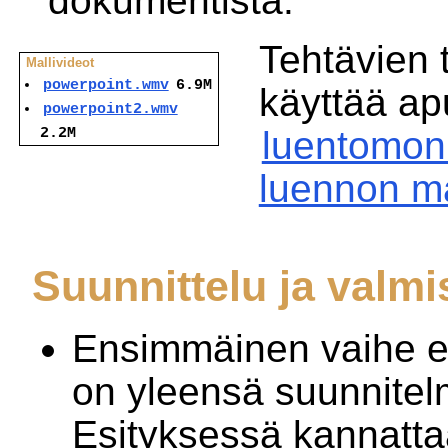
dokumentista.
Tehtävien 
Mallivideot
powerpoint.wmv
6.9M
käyttää ap
powerpoint2.wmv
luentomoni
2.2M
luennon ma
Suunnittelu ja valmi
Ensimmäinen vaihe e
on yleensä suunnite
Esityksessä kannatta