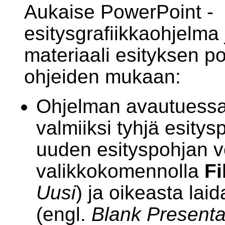
Aukaise PowerPoint -
esitysgrafiikkaohjelma 
materiaali esityksen p
ohjeiden mukaan:
Ohjelman avautuessa 
valmiiksi tyhjä esitysp
uuden esityspohjan vo
valikkokomennolla
Fi
Uusi
) ja oikeasta laid
(engl.
Blank Presenta