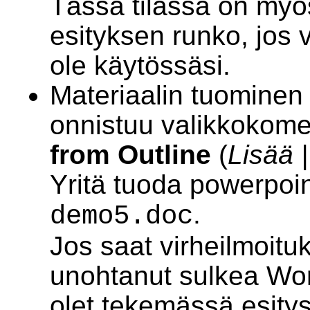
Tässä tilassa on myös
esityksen runko, jos v
ole käytössäsi.
Materiaalin tuominen
onnistuu valikkokom
from Outline
(
Lisää 
Yritä tuoda powerpoin
.
demo5.doc
Jos saat virheilmoituk
unohtanut sulkea Wor
olet tekemässä esitys