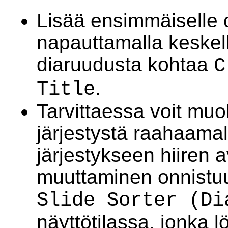
Lisää ensimmäiselle 
napauttamalla keskel
diaruudusta kohtaa
C
.
Title
Tarvittaessa voit mu
järjestystä raahaamal
järjestykseen hiiren a
muuttaminen onnistu
Slide Sorter (Di
näyttötilassa, jonka 