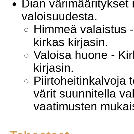
Dian värimääritykset r
valoisuudesta.
Himmeä valaistus 
kirkas kirjasin.
Valoisa huone - Ki
kirjasin.
Piirtoheitinkalvoja
värit suunnitella v
vaatimusten mukais