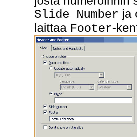
josta numeroinnin s
ja 
Slide Number
laittaa
-ken
Footer