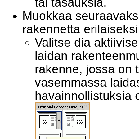
tai tasauksia.
Muokkaa seuraavaksi
rakennetta erilaiseksi
Valitse dia aktiivi
laidan rakenteenmu
rakenne, jossa on te
vasemmassa laidass
havainnollistuksia 