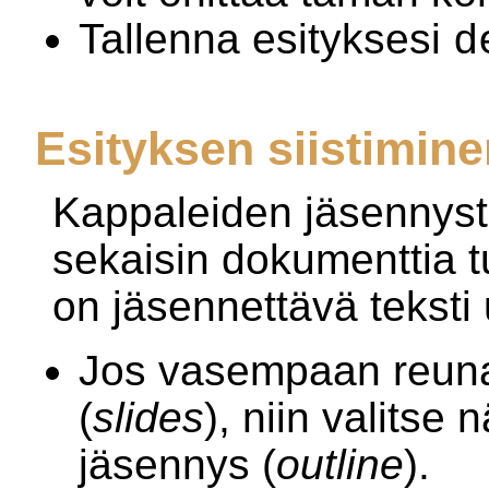
Tallenna esityksesi
d
Esityksen siistimine
Kappaleiden jäsennys
sekaisin dokumenttia t
on jäsennettävä teksti
Jos vasempaan reunaan
(
slides
), niin valitse
jäsennys (
outline
).