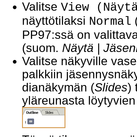
Valitse
View (Näyt
näyttötilaksi
Normal
PP97:ssä on valittav
(suom.
Näytä | Jäse
Valitse näkyville va
palkkiin jäsennysnäk
dianäkymän (
Slides
)
yläreunasta löytyvien 