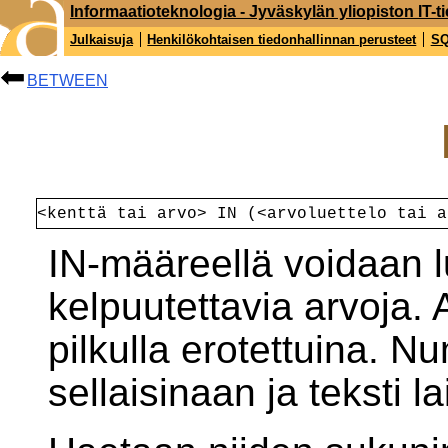
Informaatioteknologia - Jyväskylän yliopiston IT-ti
Julkaisuja
Henkilökohtaisen tiedonhallinnan perusteet
S
BETWEEN
<kenttä tai arvo> IN (<arvoluettelo tai a
IN-määreellä voidaan l
kelpuutettavia arvoja. 
pilkulla erotettuina. Nu
sellaisinaan ja teksti 