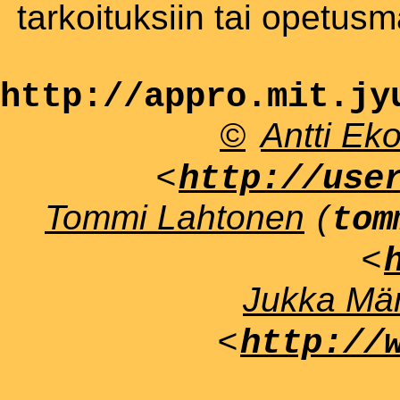
tarkoituksiin tai opetus
http://appro.mit.jy
©
Antti Ek
<
http://use
Tommi Lahtonen
(
tom
<
Jukka Män
<
http://