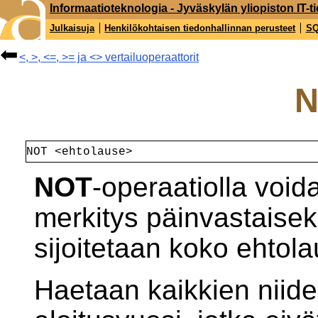
Informaatioteknologia - Jyväskylän yliopiston IT-ti
Julkaisuja
Henkilökohtaisen tiedonhallinnan perusteet
S
<, >, <=, >= ja <> vertailuoperaattorit
NOT <ehtolause>
NOT
-operaatiolla voi
merkitys päinvastaisek
sijoitetaan koko ehtol
Haetaan kaikkien niide