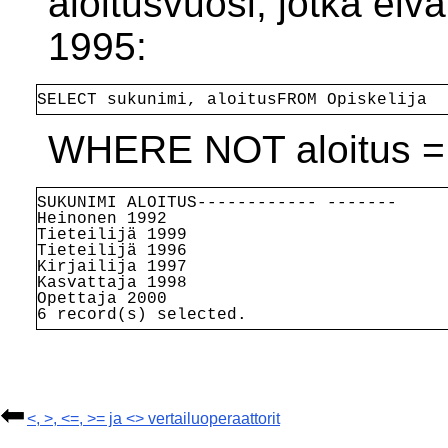
aloitusvuosi, jotka eiv
1995:
SELECT sukunimi, aloitus
FROM Opiskelija
WHERE NOT aloitus =
SUKUNIMI ALOITUS
------------ -------
Heinonen 1992
Tieteilijä 1999
Tieteilijä 1996
Kirjailija 1997
Kasvattaja 1998
Opettaja 2000
6 record(s) selected.
<, >, <=, >= ja <> vertailuoperaattorit