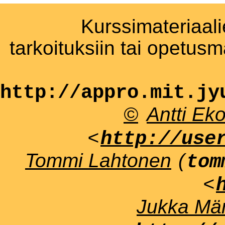
Kurssimateriaali
tarkoituksiin tai opetus
http://appro.mit.jy
©
Antti Ek
<
http://use
Tommi Lahtonen
(
tom
<
Jukka Män