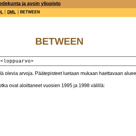
edekunta ja avoin yliopisto
QL
DML
BETWEEN
BETWEEN
 <loppuarvo>
llä olevia arvoja. Päätepisteet luetaan mukaan haettavaan alue
tka ovat aloittaneet vuosien 1995 ja 1998 välillä: