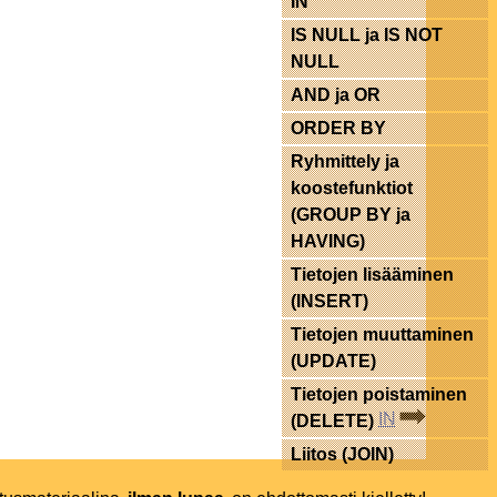
IN
IS NULL ja IS NOT
NULL
AND ja OR
ORDER BY
Ryhmittely ja
koostefunktiot
(GROUP BY ja
HAVING)
Tietojen lisääminen
(INSERT)
Tietojen muuttaminen
(UPDATE)
Tietojen poistaminen
IN
(DELETE)
Liitos (JOIN)