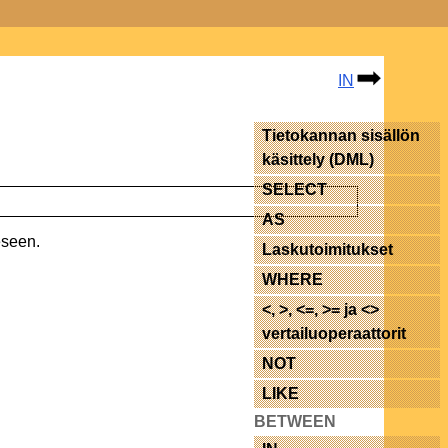
IN
Tietokannan sisällön
käsittely (DML)
SELECT
AS
eseen.
Laskutoimitukset
WHERE
<, >, <=, >= ja <>
vertailuoperaattorit
NOT
LIKE
BETWEEN