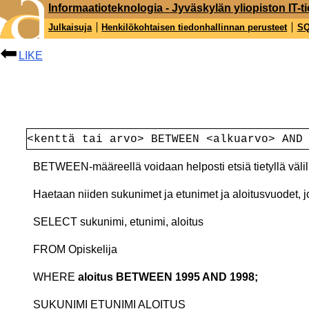
Informaatioteknologia - Jyväskylän yliopiston IT-ti
Julkaisuja
Henkilökohtaisen tiedonhallinnan perusteet
S
LIKE
<kenttä tai arvo> BETWEEN <alkuarvo> AND
BETWEEN-määreellä voidaan helposti etsiä tietyllä väli
Haetaan niiden sukunimet ja etunimet ja aloitusvuodet, jo
SELECT sukunimi, etunimi, aloitus
FROM Opiskelija
WHERE
aloitus BETWEEN 1995 AND 1998;
SUKUNIMI ETUNIMI ALOITUS