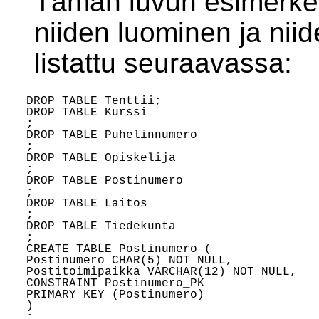
Tämän luvun esimerkeis
niiden luominen ja niid
listattu seuraavassa:
DROP TABLE Tenttii
;
DROP TABLE Kurssi
;
DROP TABLE Puhelinnumero
;
DROP TABLE Opiskelija
;
DROP TABLE Postinumero
;
DROP TABLE Laitos
;
DROP TABLE Tiedekunta
;
CREATE TABLE Postinumero (
Postinumero CHAR(5) NOT NULL,
Postitoimipaikka VARCHAR(12) NOT NULL,
CONSTRAINT Postinumero_PK
PRIMARY KEY (Postinumero)
)
;