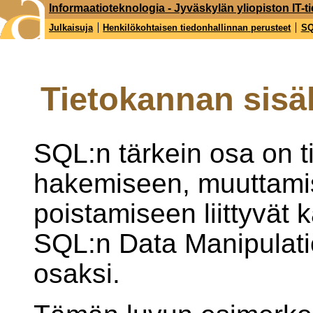
Informaatioteknologia - Jyväskylän yliopiston IT-ti
Julkaisuja
Henkilökohtaisen tiedonhallinnan perusteet
S
Tietokannan sisäl
SQL:n tärkein osa on t
hakemiseen, muuttamis
poistamiseen liittyvät 
SQL:n Data Manipulat
osaksi.