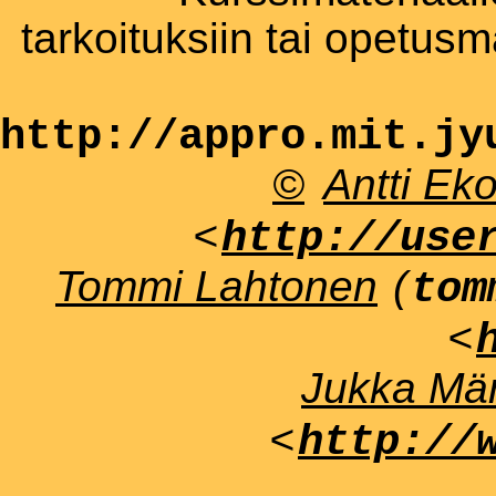
tarkoituksiin tai opetus
http://appro.mit.jy
©
Antti Ek
<
http://use
Tommi Lahtonen
(
tom
<
Jukka Män
<
http://