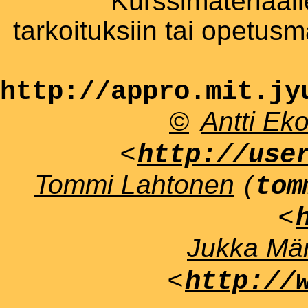
Kurssimateriaali
tarkoituksiin tai opetus
http://appro.mit.jy
©
Antti Ek
<
http://use
Tommi Lahtonen
(
tom
<
Jukka Män
<
http://