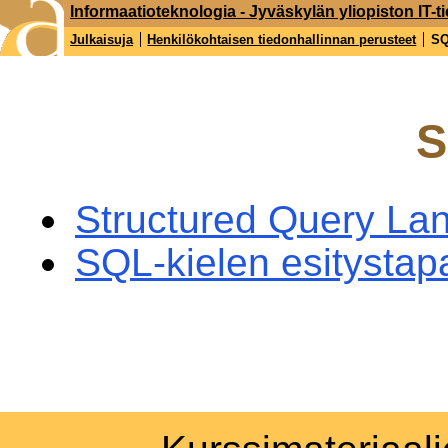
Informaatioteknologia - Jyväskylän yliopiston IT-ti
Julkaisuja
Henkilökohtaisen tiedonhallinnan perusteet
S
Structured Query La
SQL-kielen esitystap