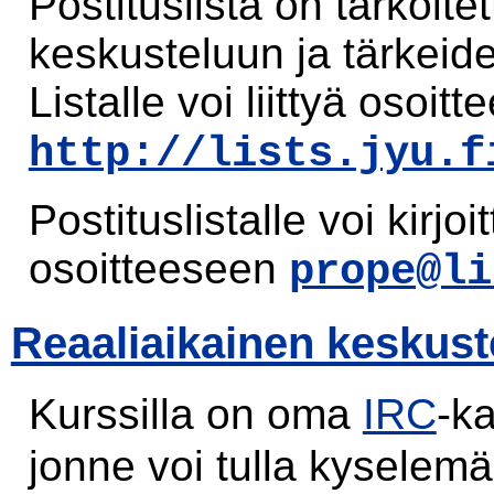
Postituslista on tarkoite
keskusteluun ja tärkeide
Listalle voi liittyä osoitt
http://lists.jyu.f
Postituslistalle voi kirjo
osoitteeseen
prope@li
Reaaliaikainen keskus
Kurssilla on oma
IRC
-k
jonne voi tulla kyselem