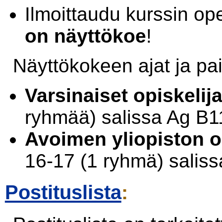
Ilmoittaudu kurssin op
on näyttökoe
!
Näyttökokeen ajat ja pa
Varsinaiset opiskelija
ryhmää) salissa Ag B1
Avoimen yliopiston op
16-17 (1 ryhmä) salis
Postituslista
: