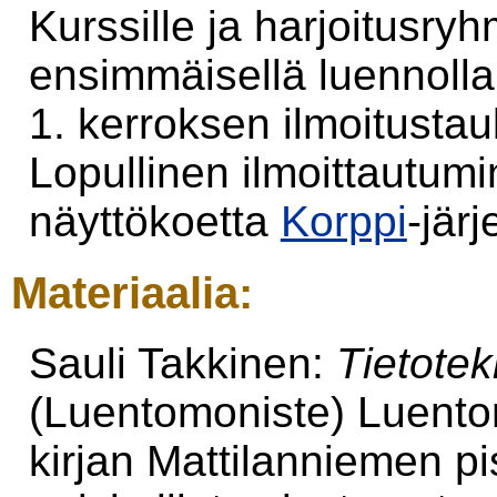
Kurssille ja harjoitusryh
ensimmäisellä luennolla
1. kerroksen ilmoitustaulu
Lopullinen ilmoittautum
näyttökoetta
Korppi
-järj
Materiaalia:
Sauli Takkinen:
Tietotek
(Luentomoniste) Luento
kirjan Mattilanniemen p