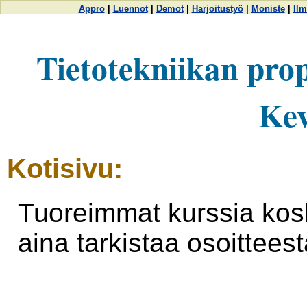
Appro
|
Luennot
|
Demot
|
Harjoitustyö
|
Moniste
|
Ilm
Tietotekniikan prop
Kev
Kotisivu:
Tuoreimmat kurssia kosk
aina tarkistaa osoittees