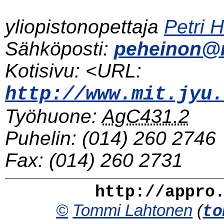
yliopistonopettaja
Petri 
Sähköposti:
peheinon@mi
Kotisivu: <URL:
http://www.mit.jyu.
Työhuone:
AgC431.2
Puhelin:
(014) 260 2746
Fax:
(014) 260 2731
http://appro
©
Tommi Lahtonen
(
to