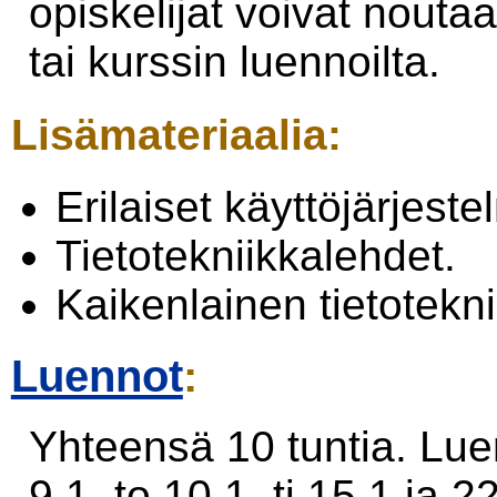
opiskelijat voivat nout
tai kurssin luennoilta.
Lisämateriaalia:
Erilaiset käyttöjärjest
Tietotekniikkalehdet.
Kaikenlainen tietoteknii
Luennot
:
Yhteensä 10 tuntia. Lue
9.1, to 10.1, ti 15.1 ja 