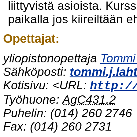
liittyvistä asioista. Kurs
paikalla jos kiireiltään eh
Opettajat:
yliopistonopettaja
Tommi
Sähköposti:
tommi.j.lah
Kotisivu: <URL:
http:/
Työhuone:
AgC431.2
Puhelin:
(014) 260 2746
Fax:
(014) 260 2731