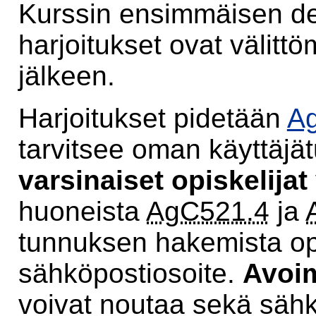
Kurssin ensimmäisen 
harjoitukset ovat välit
jälkeen.
Harjoitukset pidetään
Ag
tarvitsee oman käyttäj
varsinaiset opiskelijat
huoneista
AgC521.4
ja
tunnuksen hakemista opis
sähköpostiosoite.
Avoim
voivat noutaa sekä säh