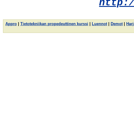
http:
Appro
|
Tietotekniikan propedeuttinen kurssi
|
Luennot
|
Demot
|
Harj