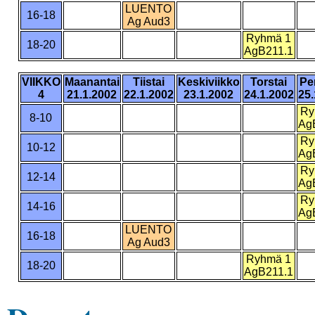
LUENTO
16-18
Ag Aud3
Ryhmä 1
18-20
AgB211.1
VIIKKO
Maanantai
Tiistai
Keskiviikko
Torstai
Pe
4
21.1.2002
22.1.2002
23.1.2002
24.1.2002
25.
Ry
8-10
Ag
Ry
10-12
Ag
Ry
12-14
Ag
Ry
14-16
Ag
LUENTO
16-18
Ag Aud3
Ryhmä 1
18-20
AgB211.1