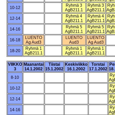
Ryhmä 3
Ryhmä 3
Ryh
10-12
AgB211.1
AgB211.1
AgB
Ryhmä 4
Ryhmä 4
Ryh
12-14
AgB211.1
AgB211.1
AgB
Ryhmä 5
Ryhmä 5
Ryh
14-16
AgB211.1
AgB211.1
AgB
LUENTO
LUENTO
LUENTO
16-18
Ag Aud3
Aud3
Ag Aud3
Ryhmä 1
Ryhmä 1
Ryhmä 1
18-20
AgB211.1
AgB211.1
AgB211.1
VIIKKO
Maanantai
Tiistai
Keskiviikko
Torstai
Pe
3
14.1.2002
15.1.2002
16.1.2002
17.1.2002
18.
Ry
8-10
Ag
Ry
10-12
Ag
Ry
12-14
Ag
Ry
14-16
Ag