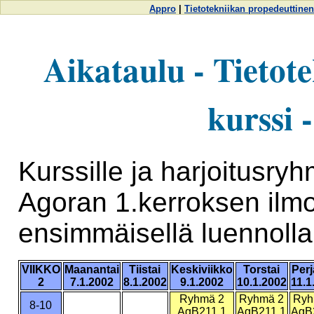
Appro
|
Tietotekniikan propedeuttinen
Aikataulu - Tietot
kurssi 
Kurssille ja harjoitusry
Agoran 1.kerroksen ilmoi
ensimmäisellä luennolla
VIIKKO
Maanantai
Tiistai
Keskiviikko
Torstai
Perj
2
7.1.2002
8.1.2002
9.1.2002
10.1.2002
11.1
Ryhmä 2
Ryhmä 2
Ryh
8-10
AgB211.1
AgB211.1
AgB