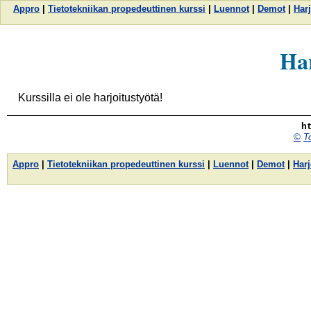
Appro
|
Tietotekniikan propedeuttinen kurssi
|
Luennot
|
Demot
|
Harj
Har
Kurssilla ei ole harjoitustyötä!
h
©
T
Appro
|
Tietotekniikan propedeuttinen kurssi
|
Luennot
|
Demot
|
Harj