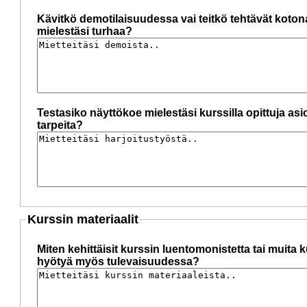
Kävitkö demotilaisuudessa vai teitkö tehtävät kotona? Mitä asioita pidit hyvänä kurssin demoissa? Mitä asioita demoissa voisi käsitellä enemmän? Mikä demo
mielestäsi turhaa?
Testasiko näyttökoe mielestäsi kurssilla opittuja as
tarpeita?
Kurssin materiaalit
Miten kehittäisit kurssin luentomonistetta tai muita kurssin materiaaleja? Olivatko materiaalit riittäviä kurssin suorit
hyötyä myös tulevaisuudessa?