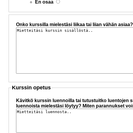
En osaa
Kurssin opetus
Kävitkö kurssin luennoilla tai tutustuitko luentojen sisältöön WWW-sivujen kautta? Mitä asioita pidit hyv
luennoista mielestäsi löytyy? Miten parannukset voi