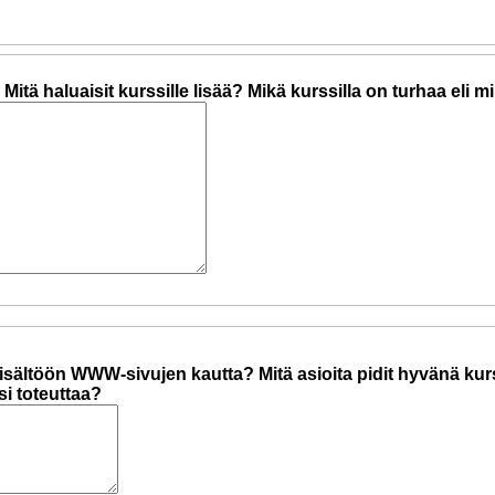
Onko kurssilla mielestäsi liikaa tai liian vähän asiaa? Mitä haluaisit kurssille lisää? Mikä kurss
änä kurssin luennoissa? Millaisia parannettavia asioita kurssin
si toteuttaa?