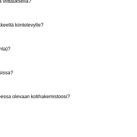
a viittauksella?
eeltä kiintolevylle?
nta)?
sissa?
eessa olevaan kotihakemistoosi?