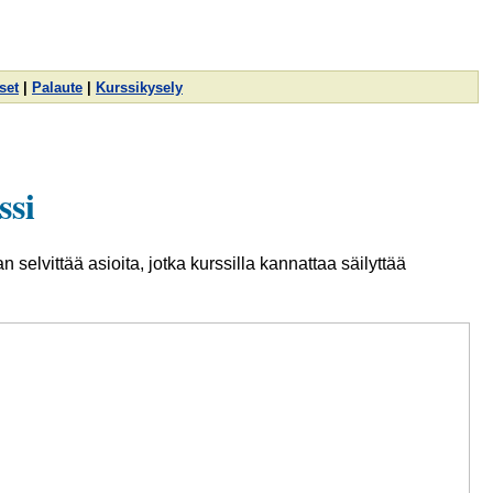
set
|
Palaute
|
Kurssikysely
ssi
elvittää asioita, jotka kurssilla kannattaa säilyttää