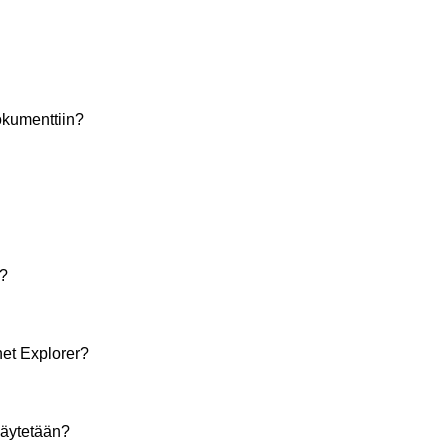
okumenttiin?
a?
net Explorer?
 käytetään?