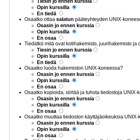
Tiesin jo ennen kurssia
Opin kurssilla
En tiedä
Osaatko ottaa
salatun
pääteyhteyden UNIX-konees
Osasin jo ennen kurssia
Opin kurssilla
En osaa
Tiedätkö mitä ovat kotihakemisto, juurihakemisto ja
Tiesin jo ennen kurssia
Opin kurssilla
En tiedä
Osaatko luoda hakemiston UNIX-koneessa?
Osasin jo ennen kurssia
Opin kurssilla
En osaa
Osaatko kopioida, siirtää ja tuhota tiedostoja UNIX
Osasin jo ennen kurssia
Opin kurssilla
En osaa
Osaatko muuttaa tiedoston käyttäjäoikeuksia UNIX
Osasin jo ennen kurssia
Opin kurssilla
En osaa