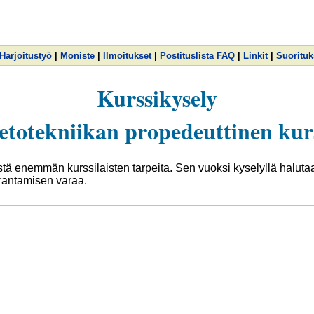
Harjoitustyö
|
Moniste
|
Ilmoitukset
|
Postituslista
FAQ
|
Linkit
|
Suorituk
Kurssikysely
etotekniikan propedeuttinen kur
 enemmän kurssilaisten tarpeita. Sen vuoksi kyselyllä halutaan s
arantamisen varaa.