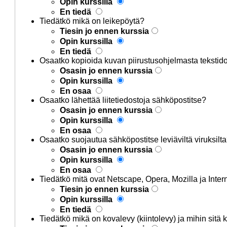
Opin kurssilla
En tiedä
Tiedätkö mikä on leikepöytä?
Tiesin jo ennen kurssia
Opin kurssilla
En tiedä
Osaatko kopioida kuvan piirustusohjelmasta tekstid
Osasin jo ennen kurssia
Opin kurssilla
En osaa
Osaatko lähettää liitetiedostoja sähköpostitse?
Osasin jo ennen kurssia
Opin kurssilla
En osaa
Osaatko suojautua sähköpostitse leviäviltä viruksilt
Osasin jo ennen kurssia
Opin kurssilla
En osaa
Tiedätkö mitä ovat Netscape, Opera, Mozilla ja Inter
Tiesin jo ennen kurssia
Opin kurssilla
En tiedä
Tiedätkö mikä on kovalevy (kiintolevy) ja mihin sitä