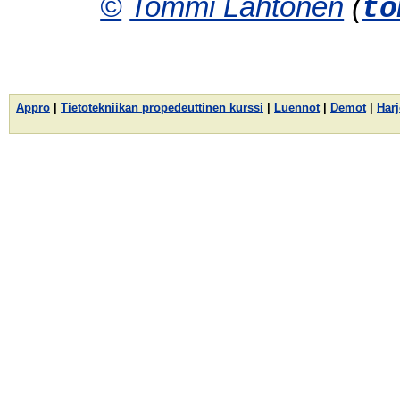
©
Tommi Lahtonen
(
to
Appro
|
Tietotekniikan propedeuttinen kurssi
|
Luennot
|
Demot
|
Harj