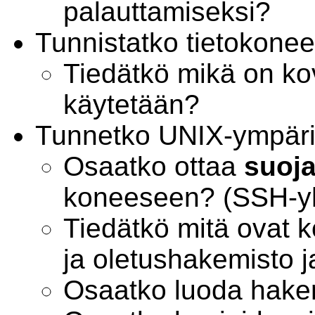
palauttamiseksi?
Tunnistatko tietokonee
Tiedätkö mikä on kov
käytetään?
Tunnetko UNIX-ympär
Osaatko ottaa
suoj
koneeseen? (SSH-y
Tiedätkö mitä ovat k
ja oletushakemisto ja
Osaatko luoda hak