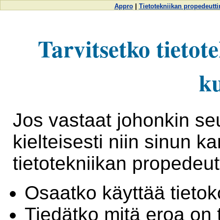
Appro
|
Tietotekniikan propedeutti
Tarvitsetko tietot
ku
Jos vastaat johonkin se
kielteisesti niin sinun k
tietotekniikan propedeut
Osaatko käyttää tietok
Tiedätko mitä eroa on 