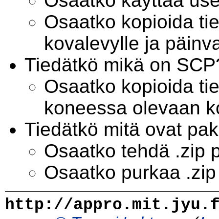
Osaatko käyttää us
Osaatko kopioida ti
kovalevylle ja päinv
Tiedätkö mikä on SCP
Osaatko kopioida ti
koneessa olevaan k
Tiedätkö mitä ovat pa
Osaatko tehdä .zip 
Osaatko purkaa .zip
http://appro.mit.jyu.