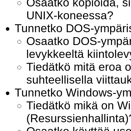
Osaatko kopioida, sii
UNIX-koneessa?
Tunnetko DOS-ympäri
Osaatko DOS-ympäri
levykkeeltä kiintolev
Tiedätkö mitä eroa o
suhteellisella viittau
Tunnetko Windows-ymp
Tiedätkö mikä on W
(Resurssienhallinta)