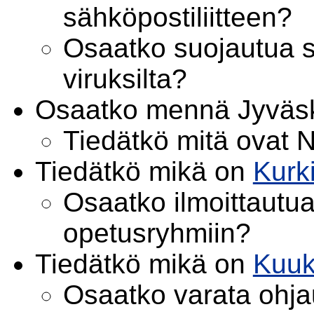
sähköpostiliitteen?
Osaatko suojautua sä
viruksilta?
Osaatko mennä Jyväsk
Tiedätkö mitä ovat N
Tiedätkö mikä on
Kurk
Osaatko ilmoittautua 
opetusryhmiin?
Tiedätkö mikä on
Kuuk
Osaatko varata ohja