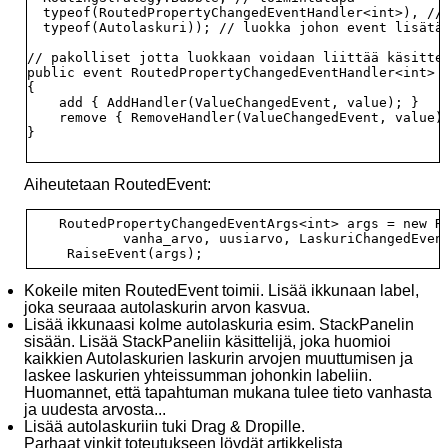
  typeof(RoutedPropertyChangedEventHandler<int>), //e
  typeof(Autolaskuri)); // luokka johon event lisätää
// pakolliset jotta luokkaan voidaan liittää käsittel
public event RoutedPropertyChangedEventHandler<int> V
{

    add { AddHandler(ValueChangedEvent, value); }

    remove { RemoveHandler(ValueChangedEvent, value);
}

Aiheutetaan RoutedEvent:
    RoutedPropertyChangedEventArgs<int> args = new Ro
            vanha_arvo, uusiarvo, LaskuriChangedEvent
Kokeile miten RoutedEvent toimii. Lisää ikkunaan label,
joka seuraaa autolaskurin arvon kasvua.
Lisää ikkunaasi kolme autolaskuria esim. StackPanelin
sisään. Lisää StackPaneliin käsittelijä, joka huomioi
kaikkien Autolaskurien laskurin arvojen muuttumisen ja
laskee laskurien yhteissumman johonkin labeliin.
Huomannet, että tapahtuman mukana tulee tieto vanhasta
ja uudesta arvosta...
Lisää autolaskuriin tuki Drag & Dropille.
Parhaat vinkit toteutukseen löydät artikkelista