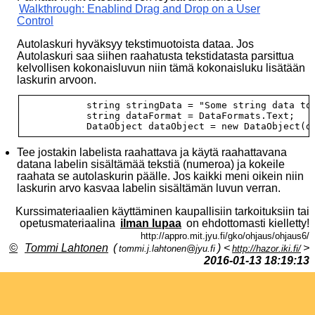
Walkthrough: Enablind Drag and Drop on a User
Control
Autolaskuri hyväksyy tekstimuotoista dataa. Jos
Autolaskuri saa siihen raahatusta tekstidatasta parsittua
kelvollisen kokonaisluvun niin tämä kokonaisluku lisätään
laskurin arvoon.
            string stringData = "Some string data to 
            string dataFormat = DataFormats.Text;

Tee jostakin labelista raahattava ja käytä raahattavana
datana labelin sisältämää tekstiä (numeroa) ja kokeile
raahata se autolaskurin päälle. Jos kaikki meni oikein niin
laskurin arvo kasvaa labelin sisältämän luvun verran.
Kurssimateriaalien käyttäminen kaupallisiin tarkoituksiin tai
opetusmateriaalina
ilman lupaa
on ehdottomasti kielletty!
http://appro.mit.jyu.fi/gko/ohjaus/ohjaus6/
©
Tommi Lahtonen
(
) <
>
tommi.j.lahtonen@jyu.fi
http://hazor.iki.fi/
2016-01-13 18:19:13