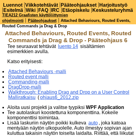
Luennot
Viikkotehtävät
Pääteohjaukset
Harjoitustyö
Esitelmä
Wiki
FAQ
IRC
Etäopiskelu
Keskusteluryhmä
TIEA212 Graafisten käyttöliittymien
ohjelmointi
Pääteohjaukset
Attached Behaviours, Routed Events,
Routed Commands ja Drag & Drop
Attached Behaviours, Routed Events, Routed
Commands ja Drag & Drop - Pääteohjaus 6
Tee seuraavat tehtävät
luento 14
sisältämien
esimerkkien avulla.
Katso erityisesti:
Attached Behaviours -malli
Routed event malli
Commanding-malli
DragDrop-malli
Walkthrough: Enabling Drag and Drop on a User Control
Malliratkaisu
(
ohjaus6_2012.zip
Aloita uusi projekti ja valitse tyypiksi
WPF Application
Tee autolaskuri koostettuna komponenttina. Kokeile
komponenttisi toimintaa.
Lisää laskuriin näytön poikki kulkeva
auto
, joka katoaa
mentyään näytön ulkopuolelle. Auto ilmestyy sopivan ajan
kuluttua takaisin näytön toiselta laidalta. Riittää, että liikutat