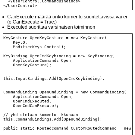
  </UserControl.CommandBindings>

CanExecute määrää onko komento suoritettavissa vai ei
(e.CanExecute = True;)
Executed suorittaa varsinaisen toiminnon
KeyGesture OpenKeyGesture = new KeyGesture(

    Key.O,

    ModifierKeys.Control);

KeyBinding OpenCmdKeybinding = new KeyBinding(

    ApplicationCommands.Open,

    OpenKeyGesture);

this.InputBindings.Add(OpenCmdKeybinding);

CommandBinding OpenCmdBinding = new CommandBinding(

    ApplicationCommands.Open,

    OpenCmdExecuted,

    OpenCmdCanExecute);

// yhdistetään komento ikkunaan

this.CommandBindings.Add(OpenCmdBinding);

public static RoutedCommand CustomRoutedCommand = new R