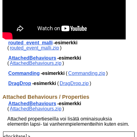
routed_event_malli
-esimerkki
(
routed_event_malli.zip
)
AttachedBehaviours
-esimerkki
(
AttachedBehaviours.zip
)
Commanding
-esimerkki
(
Commanding.zip
)
DragDrop
-esimerkki
(
DragDrop.zip
)
Attached Behaviours / Properties
AttachedBehaviours
-esimerkki
(
AttachedBehaviours.zip
)
Attached propertieseilla voi lisätä ominaisuuksia
elementin lapsi- tai vanhenmpielementteihin kuten esim.
<DockPanel>
