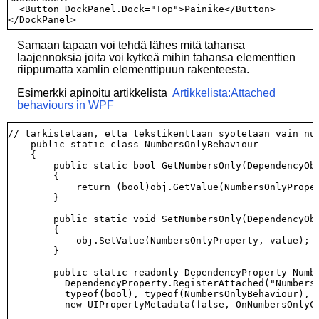
  <Button DockPanel.Dock="Top">Painike</Button>

Samaan tapaan voi tehdä lähes mitä tahansa
laajennoksia joita voi kytkeä mihin tahansa elementtien
riippumatta xamlin elementtipuun rakenteesta.
Esimerkki apinoitu artikkelista
Artikkelista:Attached
behaviours in WPF
// tarkistetaan, että tekstikenttään syötetään vain num
    public static class NumbersOnlyBehaviour

    {

        public static bool GetNumbersOnly(DependencyObj
        {

            return (bool)obj.GetValue(NumbersOnlyProper
        }

        public static void SetNumbersOnly(DependencyObj
        {

            obj.SetValue(NumbersOnlyProperty, value);

        }

        public static readonly DependencyProperty Numbe
          DependencyProperty.RegisterAttached("NumbersO
          typeof(bool), typeof(NumbersOnlyBehaviour),

          new UIPropertyMetadata(false, OnNumbersOnlyCh