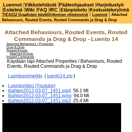
Luennot
Viikkotehtävät
Pääteohjaukset
Harjoitustyö
Esitelmä
Wiki
FAQ
IRC
Etäopiskelu
Keskusteluryhmä
TIEA212 Graafisten käyttöliittymien ohjelmointi
Luennot
Attached
Behaviours, Routed Events, Routed Commands ja Drag & Drop
Attached Behaviours, Routed Events, Routed
Commands ja Drag & Drop - Luento 14
Attached Behaviours / Properties
Drag & Drop
Routed Events
Attached Events
Routed Commands
Käydään läpi Attached Properties / Behaviours, Routed
Events, Routed Commands ja Drag & Drop
Luentoesimerkki
(
luento14.zip
)
Luentovideo (Youtube)
tjlahton2012-03-07_1451.mp4
56.1 Mt
tjlahton2012-03-07_1451.wmv
94.0 Mt
tjlahton2012-03-07_1451.mp3
25.4 Mt