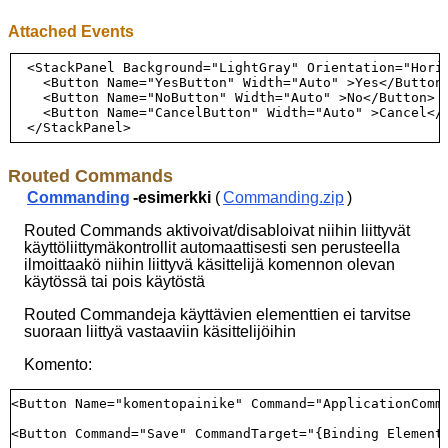
Attached Events
  <StackPanel Background="LightGray" Orientation="Horiz
    <Button Name="YesButton" Width="Auto" >Yes</Button>
    <Button Name="NoButton" Width="Auto" >No</Button>

    <Button Name="CancelButton" Width="Auto" >Cancel</B
Routed Commands
Commanding
-esimerkki
(
Commanding.zip
)
Routed Commands aktivoivat/disabloivat niihin liittyvät
käyttöliittymäkontrollit automaattisesti sen perusteella
ilmoittaakö niihin liittyvä käsittelijä komennon olevan
käytössä tai pois käytöstä
Routed Commandeja käyttävien elementtien ei tarvitse
suoraan liittyä vastaaviin käsittelijöihin
Komento:
<Button Name="komentopainike" Command="ApplicationComma
<Button Command="Save" CommandTarget="{Binding ElementN