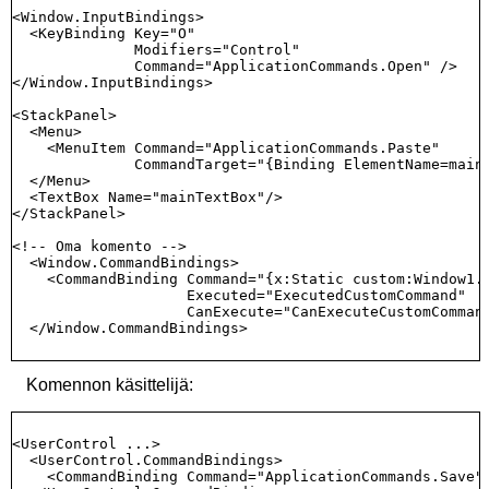
<Window.InputBindings>

  <KeyBinding Key="O"

              Modifiers="Control" 

              Command="ApplicationCommands.Open" />

</Window.InputBindings>

<StackPanel>

  <Menu>

    <MenuItem Command="ApplicationCommands.Paste"

              CommandTarget="{Binding ElementName=mainT
  </Menu>

  <TextBox Name="mainTextBox"/>

</StackPanel>

<!-- Oma komento -->

  <Window.CommandBindings>

    <CommandBinding Command="{x:Static custom:Window1.C
                    Executed="ExecutedCustomCommand"

                    CanExecute="CanExecuteCustomCommand
  </Window.CommandBindings>

Komennon käsittelijä:
<UserControl ...> 

  <UserControl.CommandBindings> 

    <CommandBinding Command="ApplicationCommands.Save" 