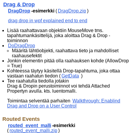
Drag & Drop
DragDrop
-esimerkki
(
DragDrop.zip
)
drag drop in wpf explained end to end
Lisää raahattavaan objektiin MouseMove tms.
tapahtumankäsittelijä, joka aloittaa Drag & Drop -
toiminnon
DoDragDrop
Määritä lähtöobjekti, raahattava tieto ja mahdolliset
raahausefektit
Jonkin elementin pitää olla raahauksen kohde (AllowDrop
= True)
Kohteessa täytyy käsitellä Drop-tapahtuma, joka ottaa
vastaan raahatun tiedon (
GetData
)
Tee raahatulla tiedolla jotakin
Drag & Dropin perustoiminnot voi tehdä Attached
Propertyn avulla. kts. luentomalli.
Toimintaa selventää parhaiten
Walkthrough: Enablind
Drag and Drop on a User Control
Routed Events
routed_event_malli
-esimerkki
(
routed_event_malli.zip
)