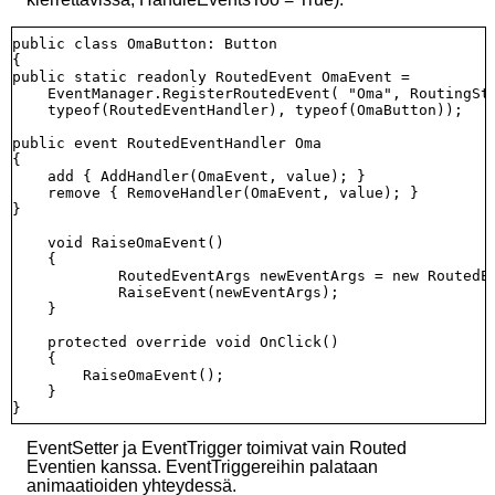
public class OmaButton: Button

{

public static readonly RoutedEvent OmaEvent = 

    EventManager.RegisterRoutedEvent( "Oma", RoutingStr
    typeof(RoutedEventHandler), typeof(OmaButton));

public event RoutedEventHandler Oma

{

    add { AddHandler(OmaEvent, value); } 

    remove { RemoveHandler(OmaEvent, value); }

}

    void RaiseOmaEvent()

    {

            RoutedEventArgs newEventArgs = new RoutedEv
            RaiseEvent(newEventArgs);

    }

    protected override void OnClick()

    {

        RaiseOmaEvent();

    }

EventSetter ja EventTrigger toimivat vain Routed
Eventien kanssa. EventTriggereihin palataan
animaatioiden yhteydessä.