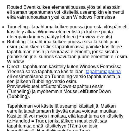
Routed Event kulkee elementtipuussa ylös tai alaspäin
eli saman tapahtuman voi käsitellä useampikin elementti
eikä vain ainoastaan yksi kuten Windows Formsissa
Tunneling - tapahtuma kulkee puussa juuresta ylöspäin eli
käsittely alkaa Window-elementistä ja kulkee puuta
eteenpäin kunnes päätyy lehteen (Preview-events)
Bubbling - tapahtuma kulkee puussa sisältä kohti juuri
esim. painikkeen Click-tapahtumassa painike käsittelee
tapahtuman ensin ja seuraava elementti, jonka sisällä
painike on jne. kunnes saavutaan juurielementtiin eli esim.
Window
Direct - tapahtuman käsittely kuten Windows Formsissa
Yleensä sama tapahtuma käsitellään
tapahtumaparina
eli ensimmäisenä on Tunneling-versio tapahtumasta ja
sen jälkeen Bubbling-versio esim.
PreviewMouseLeftButtonDown-tapahtuu ensin
(Tunneling) ja myöhemmin MouseLeftButtonDown
(Bubbling).
Tapahtuman voi käsitellä useampi käsittelijä. Matkan
varrella tapahtumaan liittyvää dataa voidaan muuttaa.
Käsittelijä voi myös ilmoittaa, että tapahtuma on käsitelty
(e.Handled = True), jonka jälkeen muut eivät saa
tapahtumaa enää käsittelyyn (Tämä on tosin
kierrettävissä, HandleEventsToo = True).