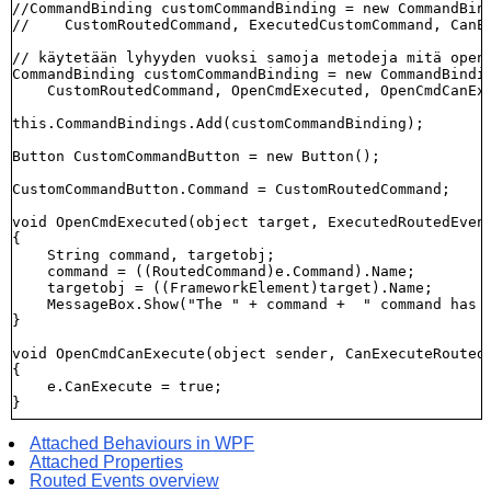
//CommandBinding customCommandBinding = new CommandBind
//    CustomRoutedCommand, ExecutedCustomCommand, CanEx
// käytetään lyhyyden vuoksi samoja metodeja mitä open-
CommandBinding customCommandBinding = new CommandBindin
    CustomRoutedCommand, OpenCmdExecuted, OpenCmdCanExe
this.CommandBindings.Add(customCommandBinding);

Button CustomCommandButton = new Button();

CustomCommandButton.Command = CustomRoutedCommand;

void OpenCmdExecuted(object target, ExecutedRoutedEvent
{

    String command, targetobj;

    command = ((RoutedCommand)e.Command).Name;

    targetobj = ((FrameworkElement)target).Name;

    MessageBox.Show("The " + command +  " command has b
}

void OpenCmdCanExecute(object sender, CanExecuteRoutedE
{

    e.CanExecute = true;

Attached Behaviours in WPF
Attached Properties
Routed Events overview