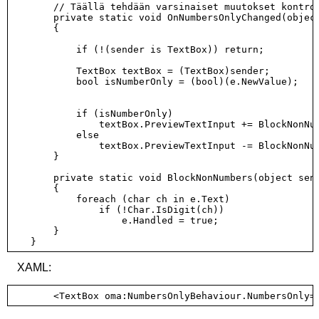
        // Täällä tehdään varsinaiset muutokset kontrol
        private static void OnNumbersOnlyChanged(object
        {

            if (!(sender is TextBox)) return;

            TextBox textBox = (TextBox)sender;

            bool isNumberOnly = (bool)(e.NewValue);

            if (isNumberOnly)

                textBox.PreviewTextInput += BlockNonNum
            else

                textBox.PreviewTextInput -= BlockNonNum
        }

        private static void BlockNonNumbers(object send
        {

            foreach (char ch in e.Text)

                if (!Char.IsDigit(ch))

                    e.Handled = true;

        }

XAML: