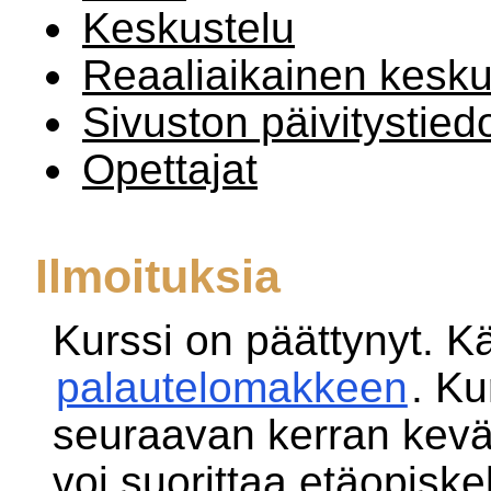
Keskustelu
Reaaliaikainen kesk
Sivuston päivitystied
Opettajat
Ilmoituksia
Kurssi on päättynyt. 
palautelomakkeen
. Ku
seuraavan kerran kevä
voi suorittaa etäopiske