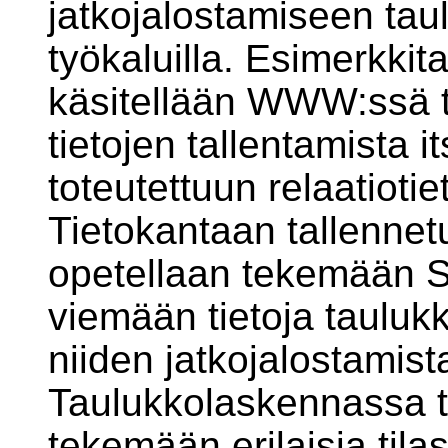
jatkojalostamiseen ta
työkaluilla. Esimerkki
käsitellään WWW:ssä 
tietojen tallentamista i
toteutettuun relaatioti
Tietokantaan tallennetu
opetellaan tekemään S
viemään tietoja taulu
niiden jatkojalostamist
Taulukkolaskennassa t
tekemään erilaisia tilast