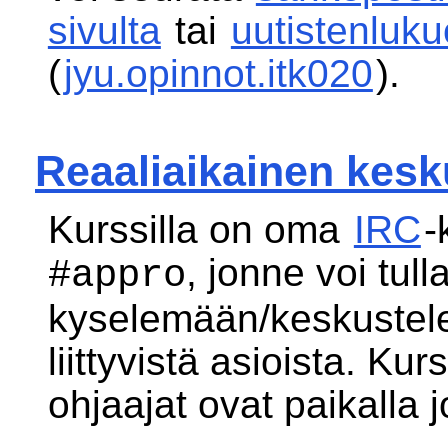
sivulta
tai
uutistenluku
(
jyu.opinnot.itk020
).
Reaaliaikainen kes
Kurssilla on oma
IRC
-
, jonne voi tull
#appro
kyselemään/keskustel
liittyvistä asioista. Kur
ohjaajat ovat paikalla jo