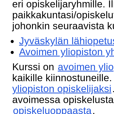
eri opiskelijaryhmille. 
paikkakuntasi/opiskel
johonkin seuraavista k
Jyväskylän lähiopetu
Avoimen yliopiston yh
Kurssi on
avoimen ylio
kaikille kiinnostuneille
yliopiston opiskelijaksi
avoimessa opiskelusta
opiskeluoppaasta
.