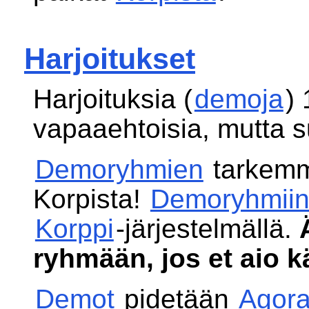
Harjoitukset
Harjoituksia (
demoja
) 
vapaaehtoisia, mutta su
Demoryhmien
tarkemm
Korpista!
Demoryhmii
Korppi
-järjestelmällä.
ryhmään, jos et aio 
Demot
pidetään
Agora