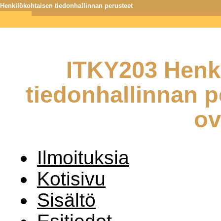
Henkilökohtaisen tiedonhallinnan perusteet
Informaatioteknologia - Jyväskylän yliopiston IT-tiedekunta j
ITKY203 Henk
tiedonhallinnan p
ov
Ilmoituksia
Kotisivu
Sisältö