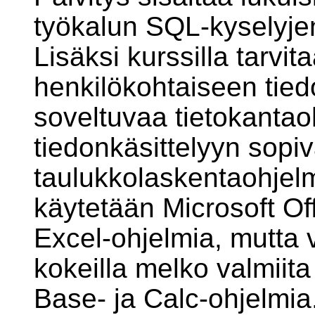
työkalun SQL-kyselyjen
Lisäksi kurssilla tarvit
henkilökohtaiseen tied
soveltuvaa tietokantao
tiedonkäsittelyyn sopi
taulukkolaskentaohjelm
käytetään Microsoft Of
Excel-ohjelmia, mutta 
kokeilla melko valmiit
Base- ja Calc-ohjelmia