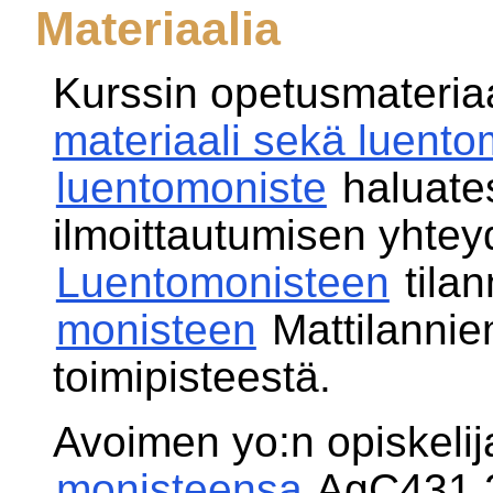
Materiaalia
Kurssin opetusmateriaa
materiaali sekä luento
luentomoniste
haluates
ilmoittautumisen yhtey
Luentomonisteen
tilan
monisteen
Mattilanni
toimipisteestä.
Avoimen yo:n opiskelij
monisteensa
AgC431.