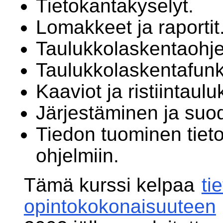
Tietokantakyselyt.
Lomakkeet ja raportit
Taulukkolaskentaohje
Taulukkolaskentafunkt
Kaaviot ja ristiintauluk
Järjestäminen ja suo
Tiedon tuominen tiet
ohjelmiin.
Tämä kurssi kelpaa
ti
opintokokonaisuuteen