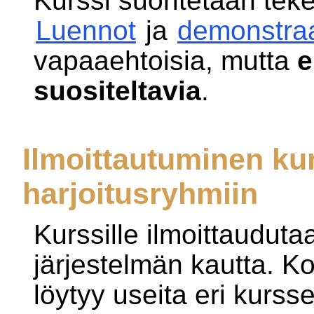
Kurssi suoritetaan teke
Luennot
ja
demonstraa
vapaaehtoisia, mutta
e
suositeltavia
.
Ilmoittautuminen kur
harjoitusryhmiin
Kurssille ilmoittaudut
järjestelmän kautta. Ko
löytyy useita eri kurss