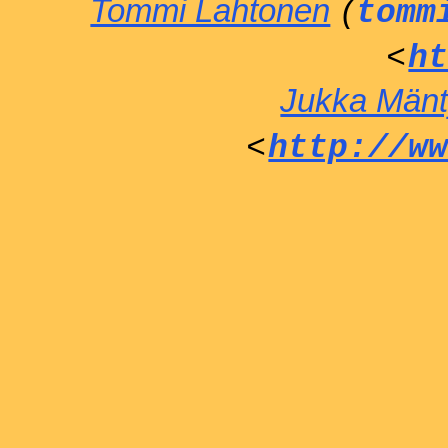
Tommi Lahtonen
(
tomm
<
h
Jukka Mänt
<
http://w