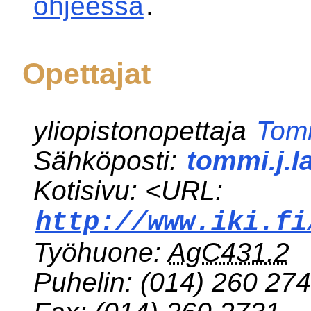
ohjeessa
.
Opettajat
yliopistonopettaja
Tom
Sähköposti:
tommi.j.l
Kotisivu: <URL:
http://www.iki.fi
Työhuone:
AgC431.2
Puhelin:
(014) 260 27