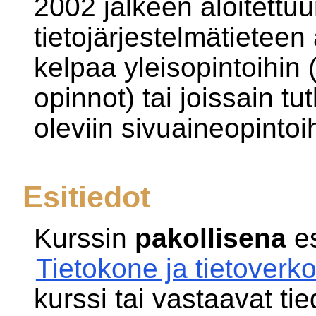
2002 jälkeen aloitettuun
tietojärjestelmätieteen
kelpaa yleisopintoihin 
opinnot) tai joissain t
oleviin sivuaineopintoi
Esitiedot
Kurssin
pakollisena
es
Tietokone ja tietoverk
kurssi tai vastaavat tied