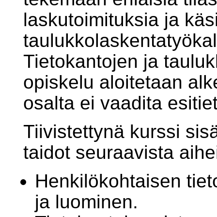
laskutoimituksia ja käs
taulukkolaskentatyökal
Tietokantojen ja taul
opiskelu aloitetaan alke
osalta ei vaadita esitie
Tiivistettynä kurssi sis
taidot seuraavista aihe
Henkilökohtaisen tie
ja luominen.