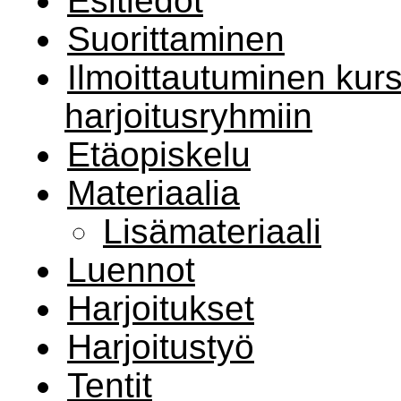
Esitiedot
Suorittaminen
Ilmoittautuminen kurss
harjoitusryhmiin
Etäopiskelu
Materiaalia
Lisämateriaali
Luennot
Harjoitukset
Harjoitustyö
Tentit