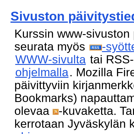
Sivuston päivitystie
Kurssin www-sivuston p
seurata myös
-syöt
WWW-sivulta
tai RSS-
ohjelmalla
. Mozilla Fir
päivittyviin kirjanmerkk
Bookmarks) napauttam
olevaa
-kuvaketta. T
kerrotaan Jyväskylän