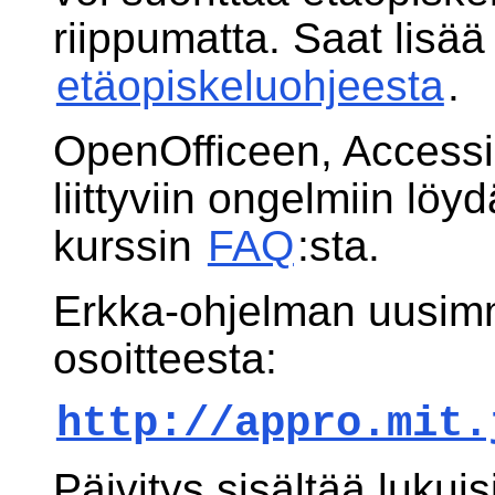
riippumatta. Saat lisää 
etäopiskeluohjeesta
.
OpenOfficeen, Accessi
liittyviin ongelmiin löy
kurssin
FAQ
:sta.
Erkka-ohjelman uusim
osoitteesta:
http://appro.mit.
Päivitys sisältää lukui