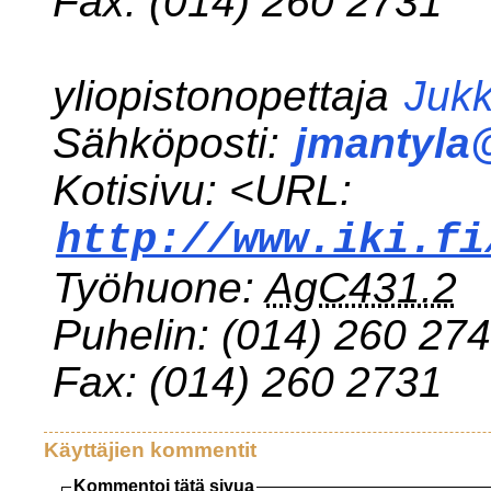
Fax:
(014) 260 2731
yliopistonopettaja
Jukk
Sähköposti:
jmantyla@
Kotisivu: <URL:
http://www.iki.fi
Työhuone:
AgC431.2
Puhelin:
(014) 260 27
Fax:
(014) 260 2731
Käyttäjien kommentit
Kommentoi tätä sivua