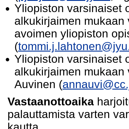
Yliopiston varsinaiset 
alkukirjaimen mukaan v
avoimen yliopiston opi
(
tommi.j.lahtonen@jyu.
Yliopiston varsinaiset 
alkukirjaimen mukaan v
Auvinen (
annauvi@cc.j
Vastaanottoaika
harjoi
palauttamista varten va
kautta.