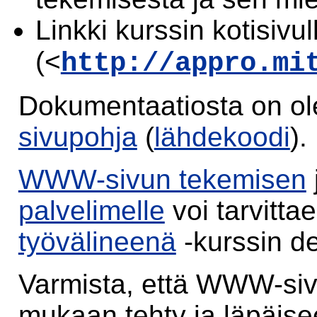
Linkki kurssin kotisivul
(<
http://appro.mi
Dokumentaatiosta on o
sivupohja
(
lähdekoodi
).
WWW-sivun tekemisen
palvelimelle
voi tarvitta
työvälineenä
-kurssin d
Varmista, että WWW-si
mukaan tehty ja läpäise