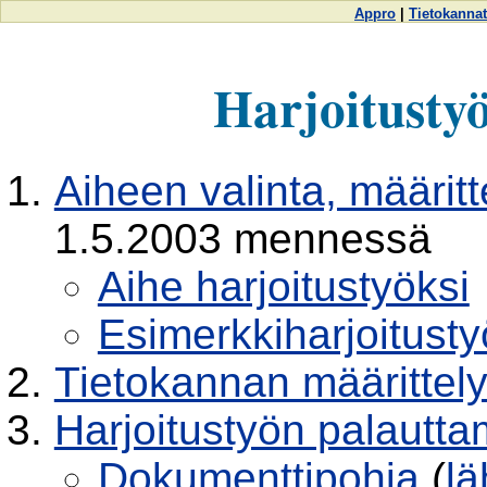
Appro
|
Tietokannat
Harjoitusty
Aiheen valinta, määrit
1.5.2003 mennessä
Aihe harjoitustyöksi
Esimerkkiharjoitusty
Tietokannan määrittely
Harjoitustyön palautt
Dokumenttipohja
(
l