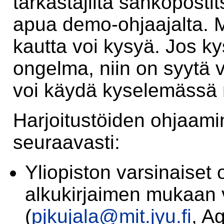
tarkastajilta sähköposti
apua demo-ohjaajalta. M
kautta voi kysyä. Jos 
ongelma, niin on syytä 
voi käydä kyselemässä
Harjoitustöiden ohjaami
seuraavasti:
Yliopiston varsinaiset 
alkukirjaimen mukaan v
(
pjkujala@mit.jyu.fi
, A