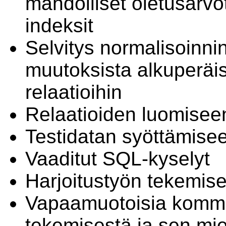
mahdolliset oletusarvot 
indeksit
Selvitys normalisoinni
muutoksista alkuperäi
relaatioihin
Relaatioiden luomisee
Testidatan syöttämisee
Vaaditut SQL-kyselyt
Harjoitustyön tekemise
Vapaamuotoisia kommen
tekemisestä ja sen mi