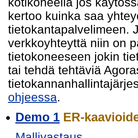
kotikoneella jos käytös
kertoo kuinka saa yhtey
tietokantapalvelimeen. 
verkkoyhteyttä niin on
tietokoneeseen jokin tie
tai tehdä tehtäviä Agor
tietokannanhallintajärje
ohjeessa
.
Demo 1
ER-kaavioide
Mallivastaus