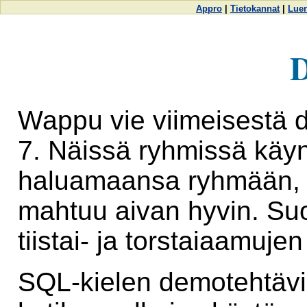
Appro
|
Tietokannat
|
Lue
Wappu vie viimeisestä d
7. Näissä ryhmissä käyne
haluamaansa ryhmään, k
mahtuu aivan hyvin. Suo
tiistai- ja torstaiaamuje
SQL-kielen demotehtäviä