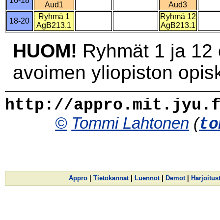
16-18
Aud1
Aud3
Ryhmä 1
Ryhmä 12
18-20
AgB213.1
AgB213.1
HUOM!
Ryhmät 1 ja 12 on
avoimen yliopiston opiske
http://appro.mit.jyu.
©
Tommi Lahtonen
(
to
Appro
|
Tietokannat
|
Luennot
|
Demot
|
Harjoitus