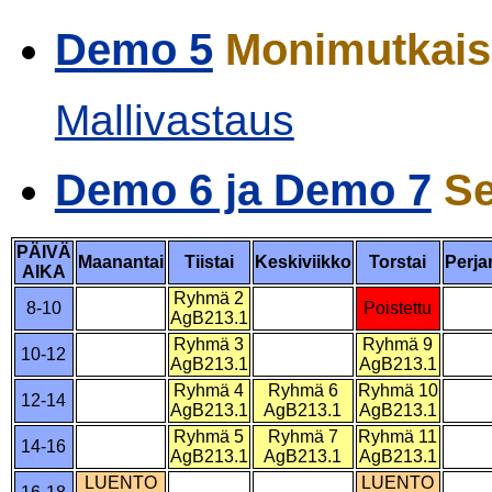
Demo 5
Monimutkaisi
Mallivastaus
Demo 6 ja Demo 7
Se
PÄIVÄ
Maanantai
Tiistai
Keskiviikko
Torstai
Perja
AIKA
Ryhmä 2
8-10
Poistettu
AgB213.1
Ryhmä 3
Ryhmä 9
10-12
AgB213.1
AgB213.1
Ryhmä 4
Ryhmä 6
Ryhmä 10
12-14
AgB213.1
AgB213.1
AgB213.1
Ryhmä 5
Ryhmä 7
Ryhmä 11
14-16
AgB213.1
AgB213.1
AgB213.1
LUENTO
LUENTO