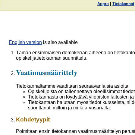
Appro
|
Tietokannat
English version
is also available
Tämän ensimmäisen demokerran aiheena on tietokantoje
opiskelijatietokannan suunnittelu.
Vaatimusmäärittely
Tietokannaltamme vaaditaan seuraavanlaisia asioita:
Opiskelijoista on tallennettava oleellisimmat tiedot
Tietokannasta on löydyttävä yliopiston laitosten ja 
Tietokantaan halutaan myös tiedot kursseista, niid
suorittanut, milloin ja millä arvosanalla.
Kohdetyypit
Poimitaan ensin tietokannan vaatimusmäärittelyn perust