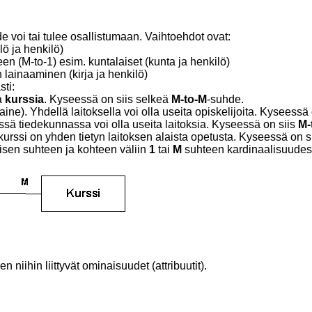
voi tai tulee osallistumaan. Vaihtoehdot ovat:
lö ja henkilö)
 (M-to-1) esim. kuntalaiset (kunta ja henkilö)
lainaaminen (kirja ja henkilö)
ti:
aa
kurssia
. Kyseessä on siis selkeä
M-to-M
-suhde.
ne). Yhdellä laitoksella voi olla useita opiskelijoita. Kyseessä
sä tiedekunnassa voi olla useita laitoksia. Kyseessä on siis
M-
 kurssi on yhden tietyn laitoksen alaista opetusta. Kyseessä on s
isen suhteen ja kohteen väliin
1
tai
M
suhteen kardinaalisuudesta
niihin liittyvät ominaisuudet (attribuutit).