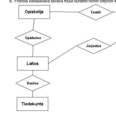
Yhdistä vastaavalla tavalla muut suhteet niihin liittyviin 