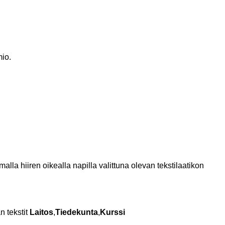
mio.
lla hiiren oikealla napilla valittuna olevan tekstilaatikon
n tekstit
Laitos
,
Tiedekunta
,
Kurssi