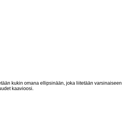
tetään kukin omana ellipsinään, joka liitetään varsinaiseen
uudet kaavioosi.