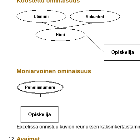
Koostettu ominaisuus
Moniarvoinen ominaisuus
Excelissä onnistuu kuvion reunuksen kaksinkertaistami
Avaimet