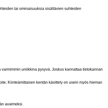
ohteiden tai ominaisuuksia sisältävien suhteiden
ja varmimmin uniikkina pysyvä. Joskus kannattaa tietokannan
oite. Kiinteämittaisen kentän käsittely on usein myös hieman
ään avaimeksi.