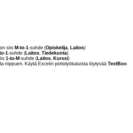
 on siis
M-to-1
-suhde (
Opiskelija
,
Laitos
)
to-1
-suhde (
Laitos
,
Tiedekunta
)
iis
1-to-M
-suhde (
Laitos
,
Kurssi
)
 riippuen. Käytä Excelin piirtotyökaluista löytyvää
TextBox
-