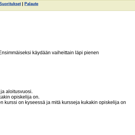
Suoritukset
|
Palaute
nsimmäiseksi käydään vaiheittain läpi pienen
ja aloitusvuosi.
kakin opiskelija on.
en kurssi on kyseessä ja mitä kursseja kukakin opiskelija on