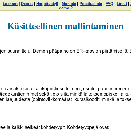
|
Luennot
|
Demot
|
Harjoitustyö
|
Moniste
|
Postituslista
|
FAQ
|
Linkit
|
demo 2
Käsitteellinen mallintaminen
n suunnittelu. Demon pääpaino on ER-kaavion piirtämisellä. E
 eli ainakin sotu, sähköpostiosoite, nimi, osoite, puhelinnumerot 
tiedekuntien nimet sekä tieto siitä minkä laitoksen opiskelija ku
en laajuudesta (opintoviikkomäärä), kurssikoodit, minkä laitoks
eella kaikki selkeät kohdetyypit. Kohdetyyppejä ovat: