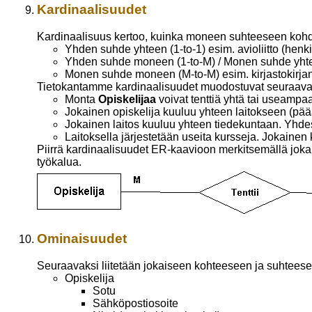
Kardinaalisuudet
Kardinaalisuus kertoo, kuinka moneen suhteeseen kohde 
Yhden suhde yhteen (1-to-1) esim. avioliitto (henki
Yhden suhde moneen (1-to-M) / Monen suhde yhteen
Monen suhde moneen (M-to-M) esim. kirjastokirjan 
Tietokantamme kardinaalisuudet muodostuvat seuraavas
Monta
Opiskelijaa
voivat tenttiä yhtä tai useamp
Jokainen opiskelija kuuluu yhteen laitokseen (pääai
Jokainen laitos kuuluu yhteen tiedekuntaan. Yhdes
Laitoksella järjestetään useita kursseja. Jokainen
Piirrä kardinaalisuudet ER-kaavioon merkitsemällä joka
työkalua.
Ominaisuudet
Seuraavaksi liitetään jokaiseen kohteeseen ja suhteeseen 
Opiskelija
Sotu
Sähköpostiosoite