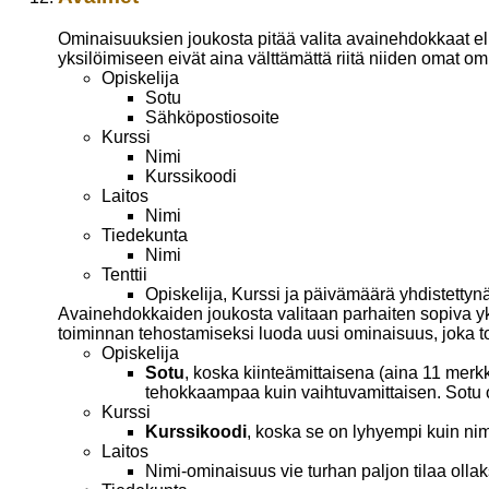
Ominaisuuksien joukosta pitää valita avainehdokkaat eli
yksilöimiseen eivät aina välttämättä riitä niiden omat om
Opiskelija
Sotu
Sähköpostiosoite
Kurssi
Nimi
Kurssikoodi
Laitos
Nimi
Tiedekunta
Nimi
Tenttii
Opiskelija, Kurssi ja päivämäärä yhdistettyn
Avainehdokkaiden joukosta valitaan parhaiten sopiva yk
toiminnan tehostamiseksi luoda uusi ominaisuus, joka t
Opiskelija
Sotu
, koska kiinteämittaisena (aina 11 mer
tehokkaampaa kuin vaihtuvamittaisen. Sotu o
Kurssi
Kurssikoodi
, koska se on lyhyempi kuin nim
Laitos
Nimi-ominaisuus vie turhan paljon tilaa oll