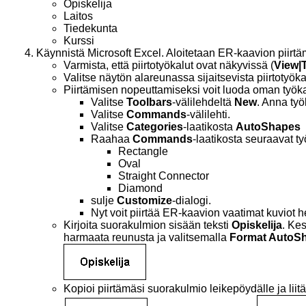
Opiskelija
Laitos
Tiedekunta
Kurssi
Käynnistä Microsoft Excel. Aloitetaan ER-kaavion piirtäm
Varmista, että piirtotyökalut ovat näkyvissä (
View|
Valitse näytön alareunassa sijaitsevista piirtotyök
Piirtämisen nopeuttamiseksi voit luoda oman työka
Valitse
Toolbars
-välilehdeltä
New
. Anna työ
Valitse
Commands
-välilehti.
Valitse
Categories
-laatikosta
AutoShapes
Raahaa
Commands
-laatikosta seuraavat t
Rectangle
Oval
Straight Connector
Diamond
sulje
Customize
-dialogi.
Nyt voit piirtää ER-kaavion vaatimat kuviot 
Kirjoita suorakulmion sisään teksti
Opiskelija
. Kes
harmaata reunusta ja valitsemalla
Format AutoS
Kopioi piirtämäsi suorakulmio leikepöydälle ja liit