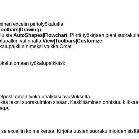
inen excelin piirtotyökaluilla.
Toolbars|Drawing
)
aluista
AutoShapes|Flowchart
. Piirrä työkirjaan pieni suorakul
lupalkin valinnalla
View|Toolbars|Customize
.
kalupalkille nimeksi vaikka Omat.
yökalut omaan työkalupalkkiisi:
helposti oman työkalupalkkisi avustuksella
kitä teksti suorakulmion sisään. Keskittäminen onnistuu klikkaama
hape
ä se exceliin kolme kertaa. Kirjoita uusien suorakulmioiden sisää