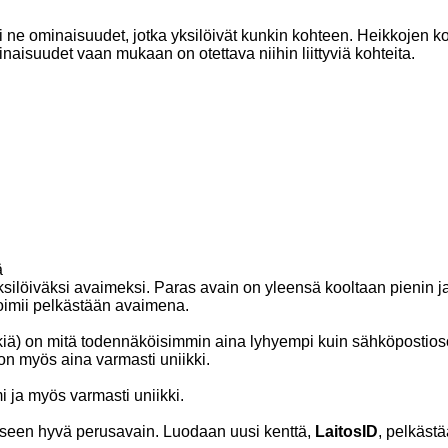
 ne ominaisuudet, jotka yksilöivät kunkin kohteen. Heikkojen k
inaisuudet vaan mukaan on otettava niihin liittyviä kohteita.
ä
silöiväksi avaimeksi. Paras avain on yleensä kooltaan pienin 
oimii pelkästään avaimena.
kkiä) on mitä todennäköisimmin aina lyhyempi kuin sähköpostios
n myös aina varmasti uniikki.
i ja myös varmasti uniikki.
akseen hyvä perusavain. Luodaan uusi kenttä,
LaitosID
, pelkäst