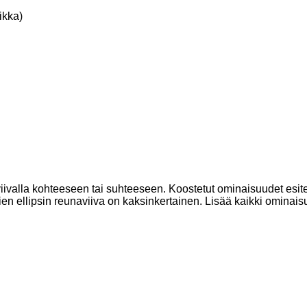
ikka)
n viivalla kohteeseen tai suhteeseen. Koostetut ominaisuudet esi
n ellipsin reunaviiva on kaksinkertainen. Lisää kaikki ominais