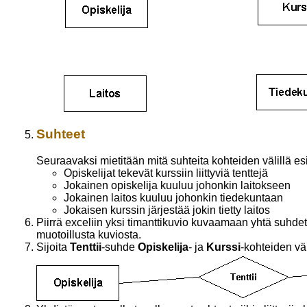
Suhteet
Seuraavaksi mietitään mitä suhteita kohteiden välillä esi
Opiskelijat tekevät kurssiin liittyviä tenttejä
Jokainen opiskelija kuuluu johonkin laitokseen
Jokainen laitos kuuluu johonkin tiedekuntaan
Jokaisen kurssin järjestää jokin tietty laitos
Piirrä exceliin yksi timanttikuvio kuvaamaan yhtä suhdet
muotoillusta kuviosta.
Sijoita
Tenttii
-suhde
Opiskelija
- ja
Kurssi
-kohteiden vä