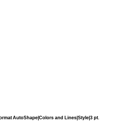
ormat AutoShape|Colors and Lines|Style|3 pt
.