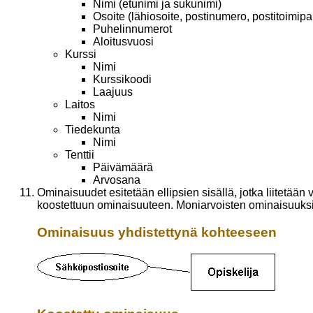
Nimi (etunimi ja sukunimi)
Osoite (lähiosoite, postinumero, postitoimipa
Puhelinnumerot
Aloitusvuosi
Kurssi
Nimi
Kurssikoodi
Laajuus
Laitos
Nimi
Tiedekunta
Nimi
Tenttii
Päivämäärä
Arvosana
Ominaisuudet esitetään ellipsien sisällä, jotka liitetää
koostettuun ominaisuuteen. Moniarvoisten ominaisuuksie
Ominaisuus yhdistettynä kohteeseen