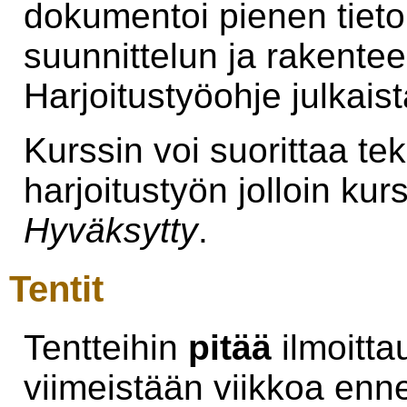
dokumentoi pienen tiet
suunnittelun ja rakentee
Harjoitustyöohje julkais
Kurssin voi suorittaa te
harjoitustyön jolloin ku
Hyväksytty
.
Tentit
Tentteihin
pitää
ilmoitt
viimeistään viikkoa enne