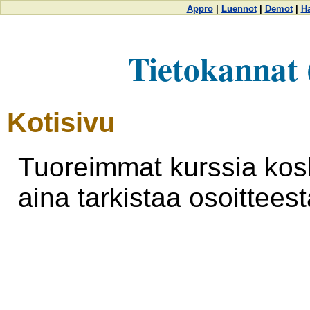
Appro
|
Luennot
|
Demot
|
Ha
Tietokannat 
Kotisivu
Tuoreimmat kurssia kosk
aina tarkistaa osoittees