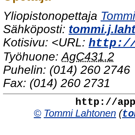
Yliopistonopettaja
Tommi
Sähköposti:
tommi.j.lah
Kotisivu: <URL:
http:/
Työhuone:
AgC431.2
Puhelin:
(014) 260 2746
Fax:
(014) 260 2731
http://ap
©
Tommi Lahtonen
(
to