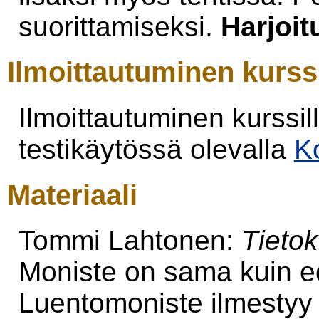
suorittamiseksi.
Harjoit
Ilmoittautuminen kurssi
Ilmoittautuminen kurssil
testikäytössä olevalla
Ko
Materiaali
Tommi Lahtonen:
Tieto
Moniste on sama kuin e
Luentomoniste ilmestyy 