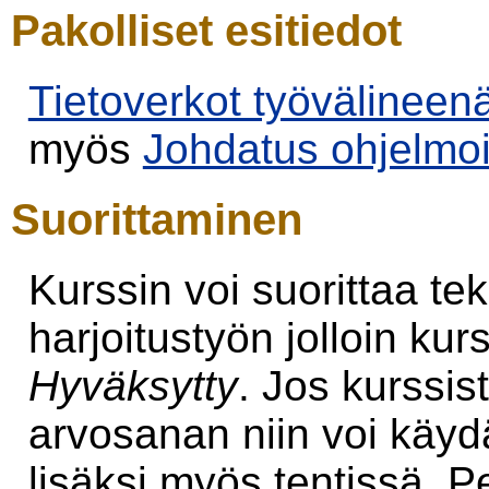
Pakolliset esitiedot
Tietoverkot työvälineen
myös
Johdatus ohjelmoi
Suorittaminen
Kurssin voi suorittaa te
harjoitustyön jolloin ku
Hyväksytty
. Jos kurssi
arvosanan niin voi käyd
lisäksi myös tentissä. P