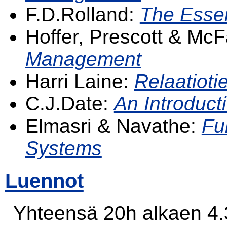
F.D.Rolland:
The Esse
Hoffer, Prescott & Mc
Management
Harri Laine:
Relaatioti
C.J.Date:
An Introduc
Elmasri & Navathe:
Fu
Systems
Luennot
Yhteensä 20h alkaen 4.