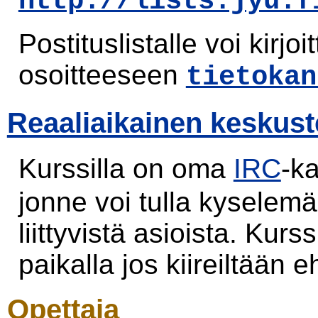
http://lists.jyu.f
Postituslistalle voi kirjo
osoitteeseen
tietokan
Reaaliaikainen keskus
Kurssilla on oma
IRC
-k
jonne voi tulla kyselem
liittyvistä asioista. Kurs
paikalla jos kiireiltään eh
Opettaja