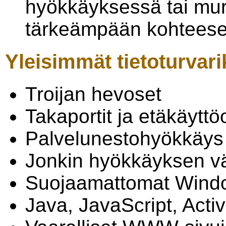
hyökkäyksessä tai mur
tärkeämpään kohteese
Yleisimmät tietoturvar
Troijan hevoset
Takaportit ja etäkäyttö
Palvelunestohyökkäys 
Jonkin hyökkäyksen vä
Suojaamattomat Windo
Java, JavaScript, Acti