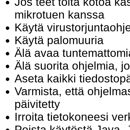
Jos teet töitä kotoa kä
mikrotuen kanssa
Käytä virustorjuntaohj
Käytä palomuuria
Älä avaa tuntemattomia 
Älä suorita ohjelmia, j
Aseta kaikki tiedostop
Varmista, että ohjelmas
päivitetty
Irroita tietokoneesi ver
Poista käytöstä Java, 