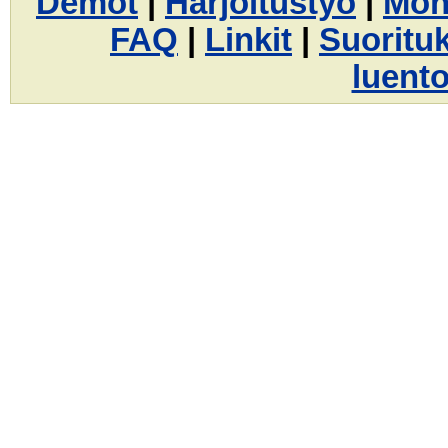
Demot
|
Harjoitustyö
|
Mon
FAQ
|
Linkit
|
Suoritu
luento