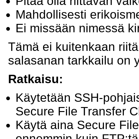
Pitää olla riittävän vai
Mahdollisesti erikoism
Ei missään nimessä kirjo
Tämä ei kuitenkaan rii
salasanan tarkkailu on y
Ratkaisu:
Käytetään SSH-pohjais
Secure File Transfer Cl
Käytä aina Secure File
ennemmin kuin FTP:tä