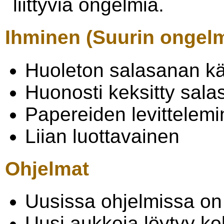
liittyviä ongelmia.
Ihminen (Suurin ongel
Huoleton salasanan käs
Huonosti keksitty sala
Papereiden levittelem
Liian luottavainen
Ohjelmat
Uusissa ohjelmissa on
Uusi aukkoja löytyy ko