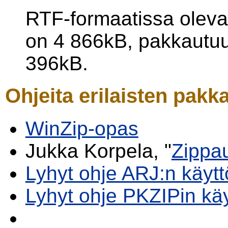
RTF-formaatissa oleva 
on 4 866kB, pakkautu
396kB.
Ohjeita erilaisten pak
WinZip-opas
Jukka Korpela, "
Zippa
Lyhyt ohje ARJ:n käyt
Lyhyt ohje PKZIPin kä