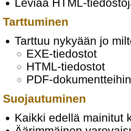
Leviää HTML-tiedostoj
Tarttuminen
Tarttuu nykyään jo milt
EXE-tiedostot
HTML-tiedostot
PDF-dokumentteihi
Suojautuminen
Kaikki edellä mainitut 
Äärimmäinen varovaisuu