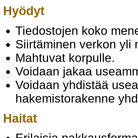
Hyödyt
Tiedostojen koko men
Siirtäminen verkon yl
Mahtuvat korpulle.
Voidaan jakaa useamma
Voidaan yhdistää usea
hakemistorakenne yhde
Haitat
Erilaisia pakkausformaa