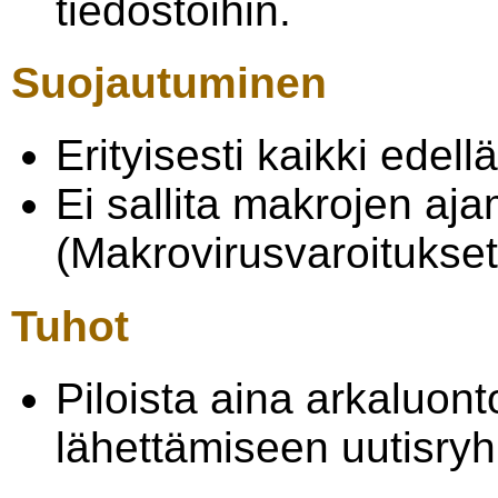
tiedostoihin.
Suojautuminen
Erityisesti kaikki edell
Ei sallita makrojen aj
(Makrovirusvaroitukset
Tuhot
Piloista aina arkaluon
lähettämiseen uutisryh