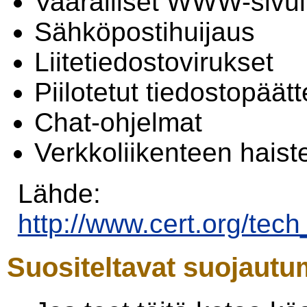
Vaaralliset WWW-sivui
Sähköpostihuijaus
Liitetiedostovirukset
Piilotetut tiedostopäätt
Chat-ohjelmat
Verkkoliikenteen haist
Lähde:
http://www.cert.org/tec
Suositeltavat suojautu