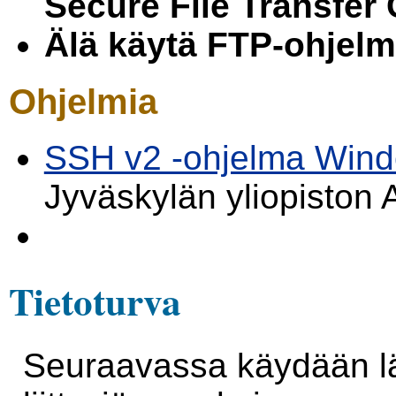
Secure File Transfer C
Älä käytä FTP-ohjelm
Ohjelmia
SSH v2 -ohjelma Windo
Jyväskylän yliopiston
Tietoturva
Seuraavassa käydään läp