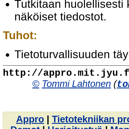
Tutkitaan huolellisesti
näköiset tiedostot.
Tuhot:
Tietoturvallisuuden tä
http://appro.mit.jyu.
©
Tommi Lahtonen
(
to
Appro
|
Tietotekniikan p