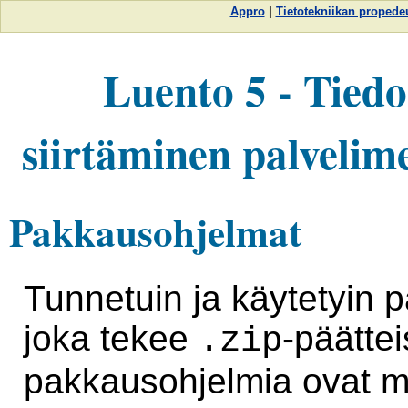
Appro
|
Tietotekniikan propedeu
Luento 5 - Tied
siirtäminen palvelime
Pakkausohjelmat
Tunnetuin ja käytetyin
joka tekee
-päättei
.zip
pakkausohjelmia ovat mm.