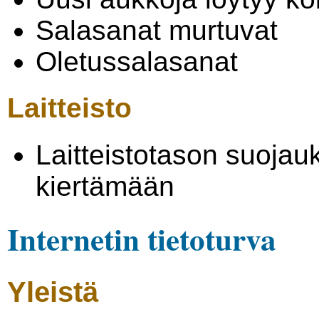
Salasanat murtuvat
Oletussalasanat
Laitteisto
Laitteistotason suojau
kiertämään
Internetin tietoturva
Yleistä