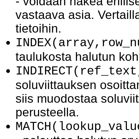
- voidaan hakea erilli
vastaava asia. Vertail
tietoihin.
INDEX(array,row_n
taulukosta halutun ko
INDIRECT(ref_text
soluviittauksen osoitt
siis muodostaa soluviitt
perusteella.
MATCH(lookup_valu