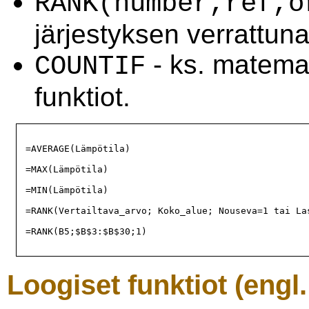
RANK(number,ref,o
järjestyksen verrattuna
- ks. matemaa
COUNTIF
funktiot.
=AVERAGE(Lämpötila)

=MAX(Lämpötila)

=MIN(Lämpötila)

=RANK(Vertailtava_arvo; Koko_alue; Nouseva=1 tai Las
=RANK(B5;$B$3:$B$30;1)

Loogiset funktiot (engl.