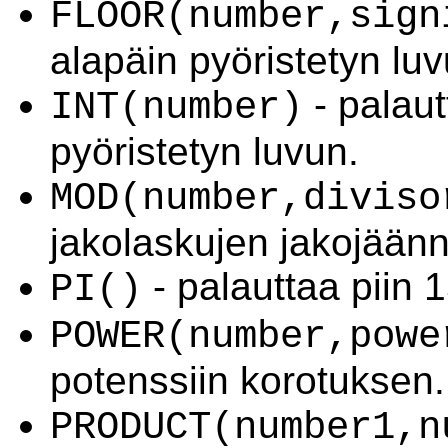
FLOOR(number,sign
alapäin pyöristetyn luv
- palaut
INT(number)
pyöristetyn luvun.
MOD(number,diviso
jakolaskujen jakojään
- palauttaa piin 
PI()
POWER(number,powe
potenssiin korotuksen.
PRODUCT(number1,n