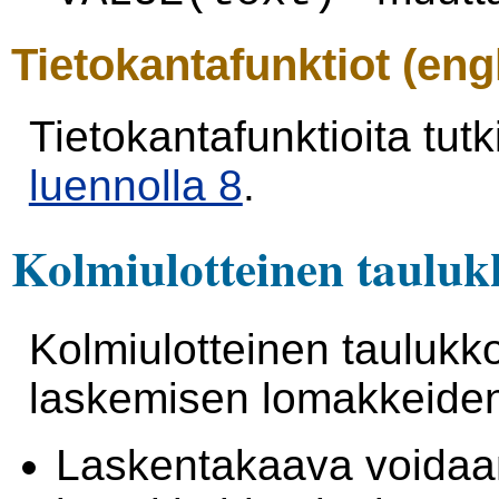
Tietokantafunktiot (eng
Tietokantafunktioita tut
luennolla 8
.
Kolmiulotteinen tauluk
Kolmiulotteinen taulukk
laskemisen lomakkeiden
Laskentakaava voidaa