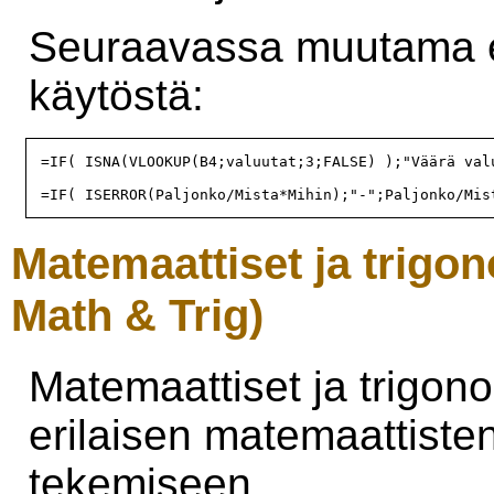
Seuraavassa muutama es
käytöstä:
=IF( ISNA(VLOOKUP(B4;valuutat;3;FALSE) );"Väärä val
Matemaattiset ja trigon
Math & Trig)
Matemaattiset ja trigono
erilaisen matemaattiste
tekemiseen.