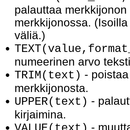
palauttaa merkkijonon
merkkijonossa. (Isoilla j
väliä.)
TEXT(value,format
numeerinen arvo teksti
- poistaa
TRIM(text)
merkkijonosta.
- palaut
UPPER(text)
kirjaimina.
- muutta
VALUE(text)