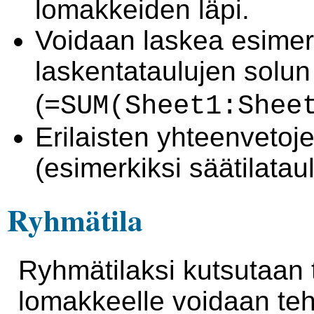
lomakkeiden läpi.
Voidaan laskea esimerk
laskentataulujen solu
(
=SUM(Sheet1:Shee
Erilaisten yhteenvetoj
(esimerkiksi säätilatau
Ryhmätila
Ryhmätilaksi kutsutaan 
lomakkeelle voidaan te