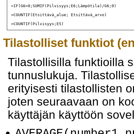
=IF(G6>0;SUMIF(Pilvisyys;E6;Lämpötila)/G6;0)

=COUNTIF(Etsittävä_alue; Etsittävä_arvo)

Tilastolliset funktiot (en
Tilastollisilla funktioilla
tunnuslukuja. Tilastollise
erityisesti tilastolliste
joten seuraavaan on koo
käyttäjän käyttöön sovelt
AVERAGE(number1,n