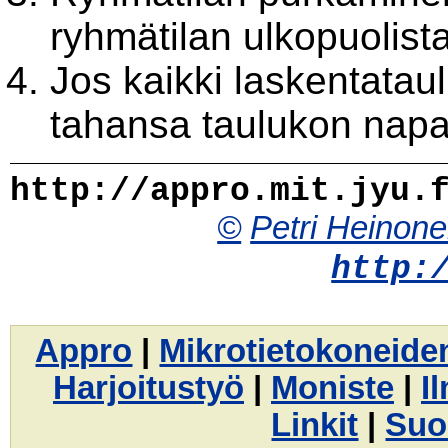
ryhmätilan ulkopuolist
Jos kaikki laskentataul
tahansa taulukon napa
http://appro.mit.jyu.
©
Petri Heinon
http:
Appro
|
Mikrotietokoneide
Harjoitustyö
|
Moniste
|
I
Linkit
|
Suo