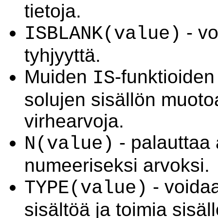
tietoja.
- vo
ISBLANK(value)
tyhjyyttä.
Muiden
-funktioiden
IS
solujen sisällön muotoa
virhearvoja.
- palauttaa
N(value)
numeeriseksi arvoksi.
- voidaa
TYPE(value)
sisältöä ja toimia sisä