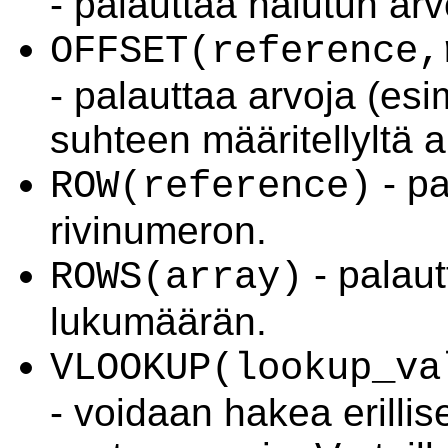
- palauttaa halutun arv
OFFSET(reference,
- palauttaa arvoja (e
suhteen määritellyltä a
- pa
ROW(reference)
rivinumeron.
- palaut
ROWS(array)
lukumäärän.
VLOOKUP(lookup_va
- voidaan hakea erilli