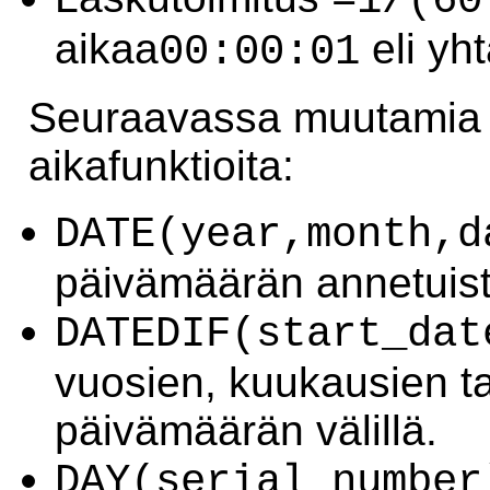
=1/(60
aikaa
eli yh
00:00:01
Seuraavassa muutamia h
aikafunktioita:
DATE(year,month,d
päivämäärän annetuista
DATEDIF(start_dat
vuosien, kuukausien t
päivämäärän välillä.
DAY(serial_number