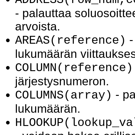
- palauttaa soluosoitt
arvoista.
-
AREAS(reference)
lukumäärän viittaukse
COLUMN(reference)
järjestysnumeron.
- pa
COLUMNS(array)
lukumäärän.
HLOOKUP(lookup_va