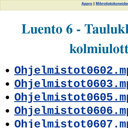
Appro
|
Mikrotietokoneide
Luento 6 - Tauluk
kolmiulot
Ohjelmistot0602.m
Ohjelmistot0603.m
Ohjelmistot0605.m
Ohjelmistot0606.m
Ohjelmistot0607.m