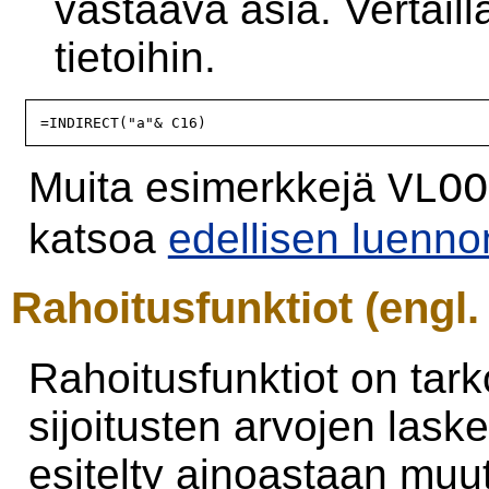
vastaava asia. Vertai
tietoihin.
Muita esimerkkejä
VLOO
katsoa
edellisen luenn
Rahoitusfunktiot (engl.
Rahoitusfunktiot on tarko
sijoitusten arvojen las
esitelty ainoastaan muu