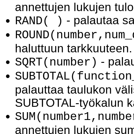
annettujen lukujen tulo
- palautaa sa
RAND( )
ROUND(number,num_
haluttuun tarkkuuteen.
- palau
SQRT(number)
SUBTOTAL(function
palauttaa taulukon vä
SUBTOTAL-työkalun k
SUM(number1,numbe
annettujen lukujen s