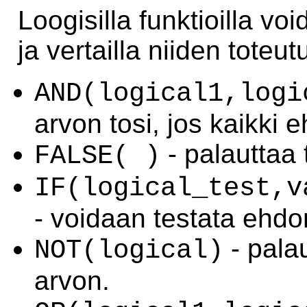
Loogisilla funktioilla voi
ja vertailla niiden toteut
AND(logical1,logi
arvon tosi, jos kaikki e
- palauttaa
FALSE( )
IF(logical_test,v
- voidaan testata ehdo
- pala
NOT(logical)
arvon.