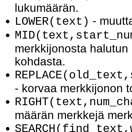
lukumäärän.
- muutta
LOWER(text)
MID(text,start_nu
merkkijonosta halutun
kohdasta.
REPLACE(old_text,
- korvaa merkkijonon to
RIGHT(text,num_ch
määrän merkkejä merkk
SEARCH(find_text,