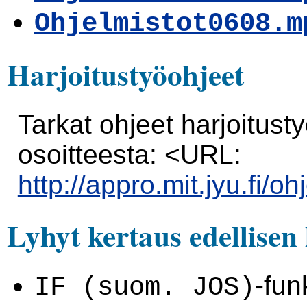
Ohjelmistot0608.m
Harjoitustyöohjeet
Tarkat ohjeet harjoitust
osoitteesta: <URL:
http://appro.mit.jyu.fi/oh
Lyhyt kertaus edellisen
-fun
IF (suom. JOS)