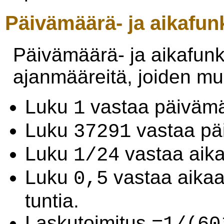
Päivämäärä- ja aikafunk
Päivämäärä- ja aikafunkt
ajanmääreitä, joiden mu
Luku
vastaa päiväm
1
Luku
vastaa p
37291
Luku
vastaa aik
1/24
Luku
vastaa aika
0,5
tuntia.
Laskutoimitus