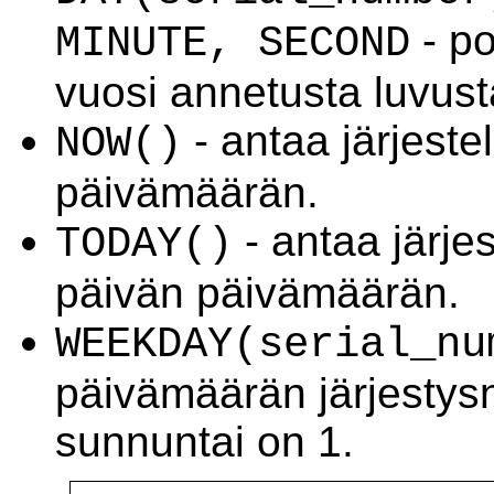
- po
MINUTE, SECOND
vuosi annetusta luvust
- antaa järjest
NOW()
päivämäärän.
- antaa järje
TODAY()
päivän päivämäärän.
WEEKDAY(serial_nu
päivämäärän järjesty
sunnuntai on 1.