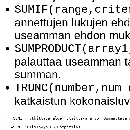
SUMIF(range,crite
annettujen lukujen ehd
useamman ehdon muka
SUMPRODUCT(array1
palauttaa useamman ta
summan.
TRUNC(number,num_
katkaistun kokonaislu
=SUMIF(Tutkittava_alue; Etsittävä_arvo; Summattava_a
=SUMIF(Pilvisyys;E5;Lämpötila)
