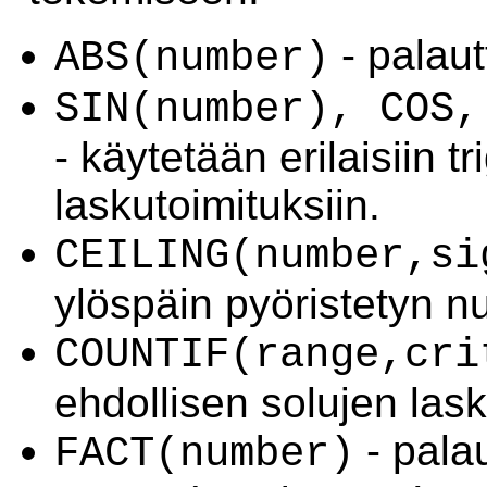
- palaut
ABS(number)
SIN(number), COS,
- käytetään erilaisiin t
laskutoimituksiin.
CEILING(number,si
ylöspäin pyöristetyn 
COUNTIF(range,cri
ehdollisen solujen lask
- pala
FACT(number)