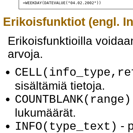
=WEEKDAY(DATEVALUE("04.02.2002"))
Erikoisfunktiot (engl. I
Erikoisfunktioilla voidaa
arvoja.
CELL(info_type,re
sisältämiä tietoja.
COUNTBLANK(range)
lukumäärät.
- p
INFO(type_text)