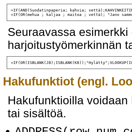
=IF(AND(Suodatinpaperia; kahvia; vettä);KAHVINKEITI
Seuraavassa esimerkki o
harjoitustyömerkinnän t
Hakufunktiot (engl. Lo
Hakufunktioilla voidaan
tai sisältöä.
ADDRESS(row_num,c