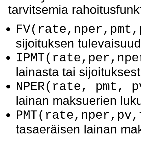
tarvitsemia rahoitusfunkt
FV(rate,nper,pmt,
sijoituksen tulevaisuu
IPMT(rate,per,npe
lainasta tai sijoitukse
NPER(rate, pmt, p
lainan maksuerien luk
PMT(rate,nper,pv,
tasaeräisen lainan ma