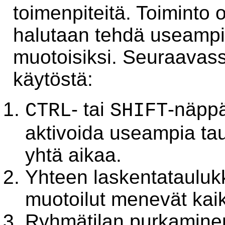
toimenpiteitä. Toiminto o
halutaan tehdä useampi
muotoisiksi. Seuraavass
käytöstä:
- tai
-näppä
CTRL
SHIFT
aktivoida useampia ta
yhtä aikaa.
Yhteen laskentataulukko
muotoilut menevät kaiki
Ryhmätilan purkamine