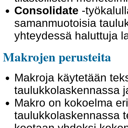
Consolidate
-työkalul
samanmuotoisia tauluk
yhteydessä haluttuja l
Makrojen perusteita
Makroja käytetään teks
taulukkolaskennassa ja
Makro on kokoelma erila
taulukkolaskennassa te
kootaan yhdeksi kokon