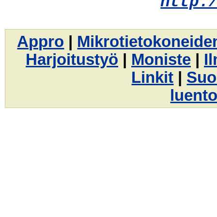
http:
Appro
|
Mikrotietokoneide
Harjoitustyö
|
Moniste
|
I
Linkit
|
Suo
luento