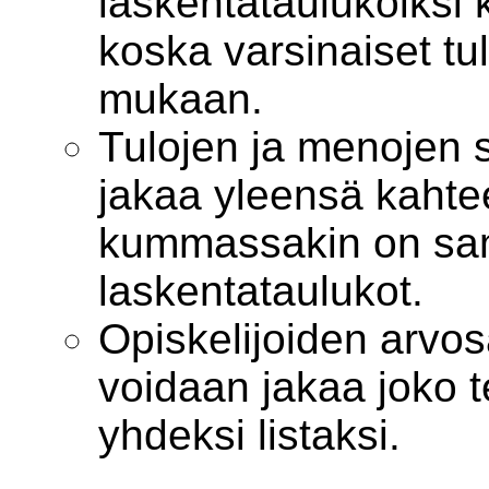
laskentataulukoiksi 
koska varsinaiset tu
mukaan.
Tulojen ja menojen 
jakaa yleensä kahte
kummassakin on sa
laskentataulukot.
Opiskelijoiden arvo
voidaan jakaa joko t
yhdeksi listaksi.