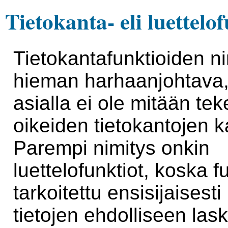
Tietokanta- eli luettelo
Tietokantafunktioiden n
hieman harhaanjohtava
asialla ei ole mitään te
oikeiden tietokantojen 
Parempi nimitys onkin
luettelofunktiot, koska f
tarkoitettu ensisijaises
tietojen ehdolliseen las