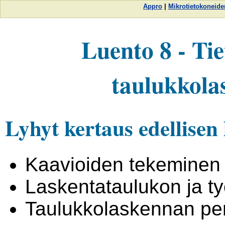
Appro
|
Mikrotietokoneide
Luento 8 - Ti
taulukkola
Lyhyt kertaus edellisen
Kaavioiden tekeminen
Laskentataulukon ja t
Taulukkolaskennan pe