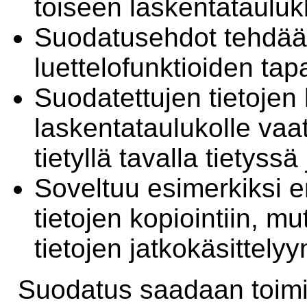
toiseen laskentataulu
Suodatusehdot tehdään 
luettelofunktioiden tapa
Suodatettujen tietojen 
laskentataulukolle vaa
tietyllä tavalla tietyss
Soveltuu esimerkiksi er
tietojen kopiointiin, m
tietojen jatkokäsittelyy
Suodatus saadaan toimi