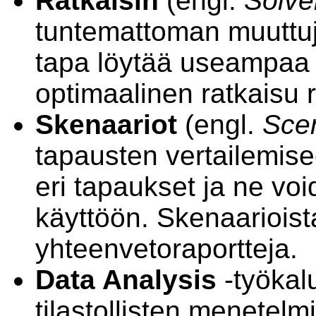
Ratkaisin
(engl.
Solve
tuntemattoman muuttu
tapa löytää useampaa
optimaalinen ratkaisu 
Skenaariot
(engl.
Sce
tapausten vertailemis
eri tapaukset ja ne vo
käyttöön. Skenaariois
yhteenvetoraportteja.
Data Analysis
-työkalu
tilastollisten menetelm