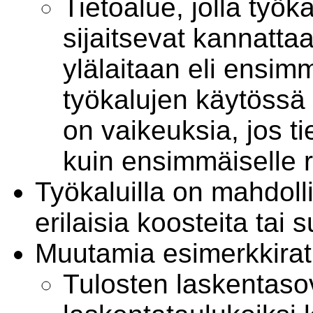
Tietoalue, jolla työka
sijaitsevat kannatta
ylälaitaan eli ensimm
työkalujen käytössä 
on vaikeuksia, jos ti
kuin ensimmäiselle ri
Työkaluilla on mahdolli
erilaisia koosteita tai 
Muutamia esimerkkirat
Tulosten laskentaso