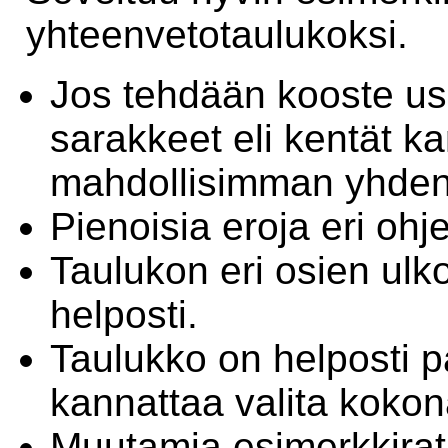
yhteenvetotaulukoksi.
Jos tehdään kooste us
sarakkeet eli kentät k
mahdollisimman yhden
Pienoisia eroja eri oh
Taulukon eri osien ulk
helposti.
Taulukko on helposti pä
kannattaa valita kokon
Muutamia esimerkkirat