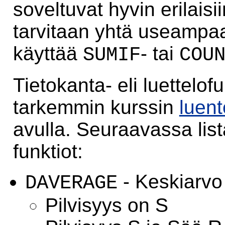
soveltuvat hyvin erilaisi
tarvitaan yhtä useampaa 
käyttää
- tai
SUMIF
COU
Tietokanta- eli luettelof
tarkemmin kurssin
luen
avulla. Seuraavassa list
funktiot:
- Keskiarvo
DAVERAGE
Pilvisyys on S