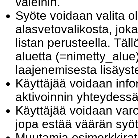
väleihin.
Syöte voidaan valita 
alasvetovalikosta, jok
listan perusteella. Täl
aluetta (=nimetty_alue
laajenemisesta lisäys
Käyttäjää voidaan info
aktivoinnin yhteydessä
Käyttäjää voidaan varo
jopa estää väärän syö
Muutamia esimerkkirat