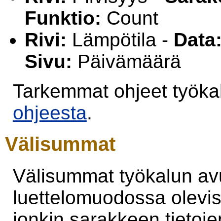
Funktio:
Count
Rivi:
Lämpötila -
Data
Sivu:
Päivämäärä
Tarkemmat ohjeet työkalu
ohjeesta
.
Välisummat
Välisummat työkalun av
luettelomuodossa olevis
jonkin sarakkeen tietoj