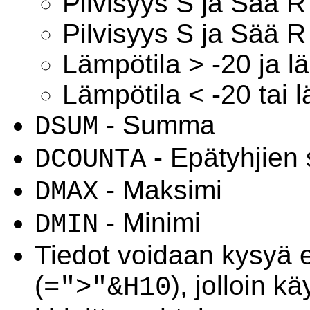
Pilvisyys S ja Sää R
Pilvisyys S ja Sää R
Lämpötila > -20 ja l
Lämpötila < -20 tai l
- Summa
DSUM
- Epätyhjien
DCOUNTA
- Maksimi
DMAX
- Minimi
DMIN
Tiedot voidaan kysyä e
(
), jolloin k
=">"&H10