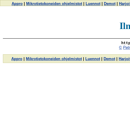
Appro
|
Mikrotietokoneiden ohjelmistot
|
Luennot
|
Demot
|
Harjoi
Il
htt
©
Pet
Appro
|
Mikrotietokoneiden ohjelmistot
|
Luennot
|
Demot
|
Harjoi