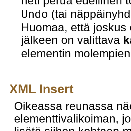
heti perua edellinen t
(tai näppäinyhd
Undo
Huomaa, että joskus 
jälkeen on valittava
k
elementin molempien 
XML Insert
Oikeassa reunassa nä
elementtivalikoiman, joi