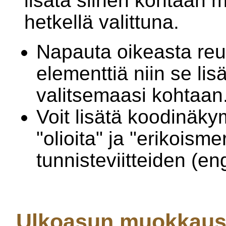
lisätä siihen kohtaan m
hetkellä valittuna.
Napauta oikeasta re
elementtiä niin se lis
valitsemaasi kohtaan
Voit lisätä koodinäk
"olioita" ja "erikoism
tunnisteviitteiden (en
Ulkoasun muokkau