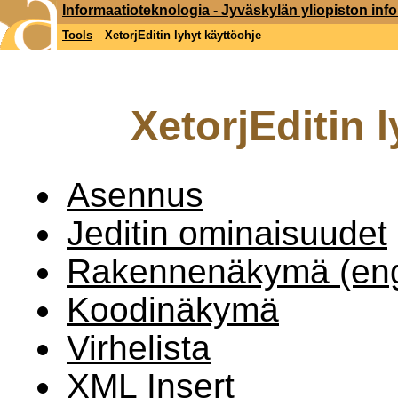
Informaatioteknologia - Jyväskylän yliopiston inf
Tools
XetorjEditin lyhyt käyttöohje
XetorjEditin 
Asennus
Jeditin ominaisuudet
Rakennenäkymä (engl
Koodinäkymä
Virhelista
XML Insert