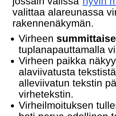
jossain välissä
hyvin 
valittaa alareunassa vi
rakennenäkymän.
Virheen
summittais
tuplanapauttamalla vi
Virheen paikka näky
alaviivatusta tekstist
alleviivatun tekstin p
virhetekstin.
Virheilmoituksen tull