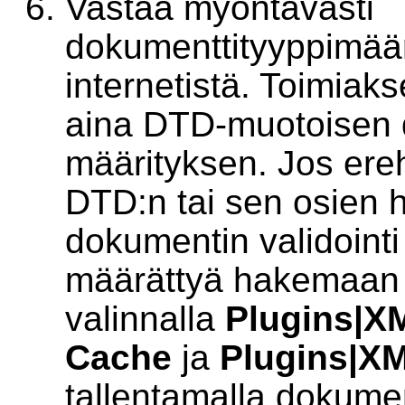
Vastaa myöntävästi
dokumenttityyppimäär
internetistä. Toimiaks
aina DTD-muotoisen 
määrityksen. Jos ereh
DTD:n tai sen osien 
dokumentin validointi 
määrättyä hakemaan
valinnalla
Plugins|X
Cache
ja
Plugins|X
tallentamalla dokumen