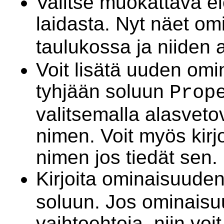
Valitse muokattava 
laidasta. Nyt näet om
taulukossa ja niiden a
Voit lisätä uuden om
tyhjään soluun
Prop
valitsemalla alasvet
nimen. Voit myös kirj
nimen jos tiedät sen.
Kirjoita ominaisuude
soluun. Jos ominaisuu
vaihtoehtoja, niin voit