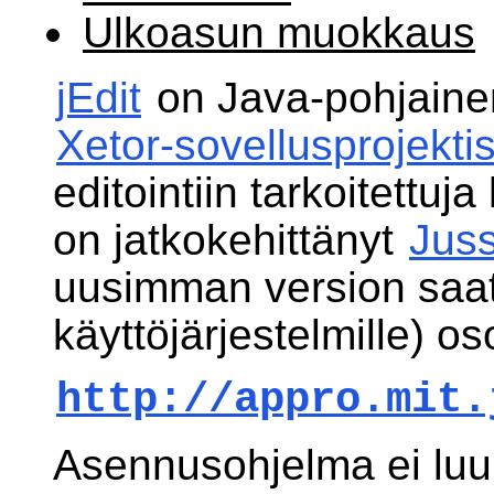
Ulkoasun muokkaus
jEdit
on Java-pohjainen 
Xetor-sovellusprojekti
editointiin tarkoitettuja
on jatkokehittänyt
Juss
uusimman version saa
käyttöjärjestelmille) os
http://appro.mit.
Asennusohjelma ei luu