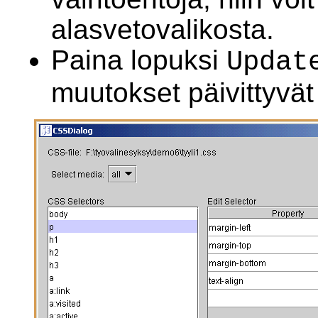
alasvetovalikosta.
Paina lopuksi
Updat
muutokset päivittyvä