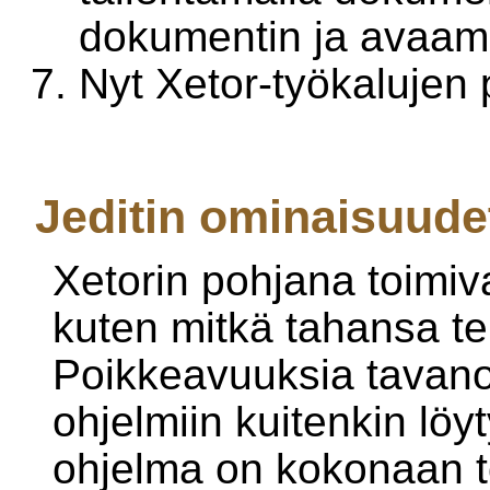
dokumentin ja avaama
Nyt Xetor-työkalujen p
Jeditin ominaisuude
Xetorin pohjana toimiva
kuten mitkä tahansa tek
Poikkeavuuksia tavano
ohjelmiin kuitenkin löyt
ohjelma on kokonaan to