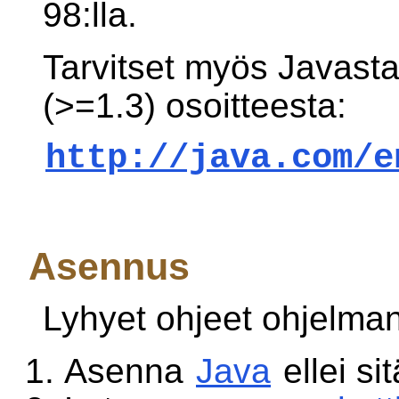
98:lla.
Tarvitset myös Javast
(>=1.3) osoitteesta:
http://java.com/e
Asennus
Lyhyet ohjeet ohjelman
Asenna
Java
ellei si