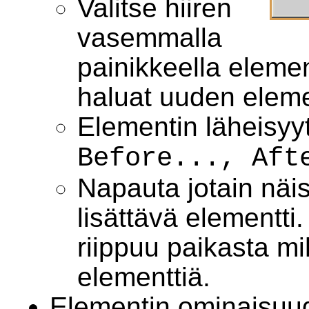
Valitse hiiren
vasemmalla
painikkeella elemen
haluat uuden eleme
Elementin läheisyyte
Before..., Aft
Napauta jotain näist
lisättävä elementti
riippuu paikasta mi
elementtiä.
Elementin ominaisuu