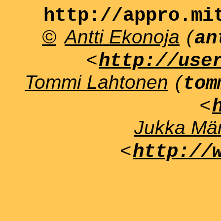
http://appro.mi
©
Antti Ekonoja
(
an
<
http://use
Tommi Lahtonen
(
tom
<
Jukka Män
<
http://