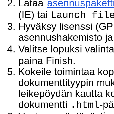
Lataa
asennuspakett
(IE) tai
Launch fil
Hyväksy lisenssi (GPL
asennushakemisto ja
Valitse lopuksi valint
paina Finish.
Kokeile toimintaa ko
dokumenttityypin mu
leikepöydän kautta k
dokumentti
-pä
.html