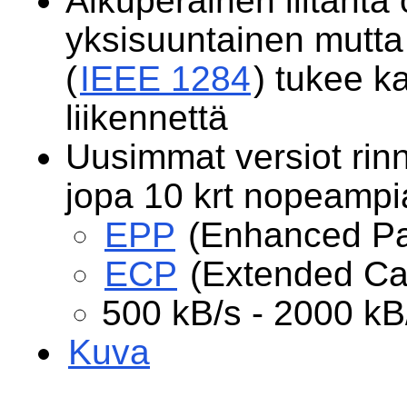
Alkuperäinen liitäntä 
yksisuuntainen mutta
(
IEEE 1284
) tukee k
liikennettä
Uusimmat versiot rinn
jopa 10 krt nopeampi
EPP
(Enhanced Par
ECP
(Extended Cap
500 kB/s - 2000 kB
Kuva