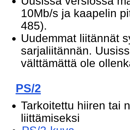
Uusissa versiossa m
10Mb/s ja kaapelin p
485).
Uudemmat liitännät s
sarjaliitännän. Uusis
välttämättä ole ollen
PS/2
Tarkoitettu hiiren tai
liittämiseksi