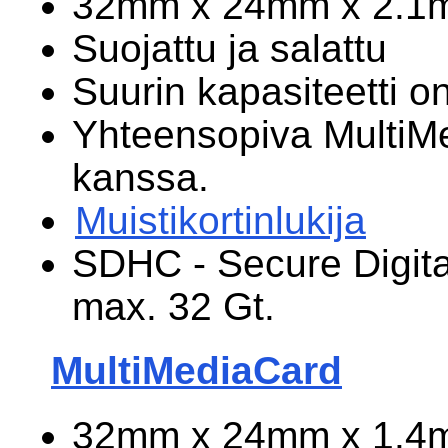
32mm x 24mm x 2.1
Suojattu ja salattu
Suurin kapasiteetti on
Yhteensopiva MultiM
kanssa.
Muistikortinlukija
SDHC - Secure Digita
max. 32 Gt.
MultiMediaCard
32mm x 24mm x 1.4