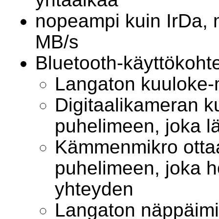
nopeampi kuin IrDa,
MB/s
Bluetooth-käyttökohte
Langaton kuuloke-m
Digitaalikameran ku
puhelimeen, joka l
Kämmenmikro otta
puhelimeen, joka ho
yhteyden
Langaton näppäimi