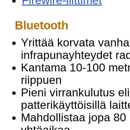
Firewire-liittimet
Bluetooth
Yrittää korvata vanhat
infrapunayhteydet rad
Kantama 10-100 metr
riippuen
Pieni virrankulutus eli
patterikäyttöisillä laitt
Mahdollistaa jopa 80 l
yhtäaikaa