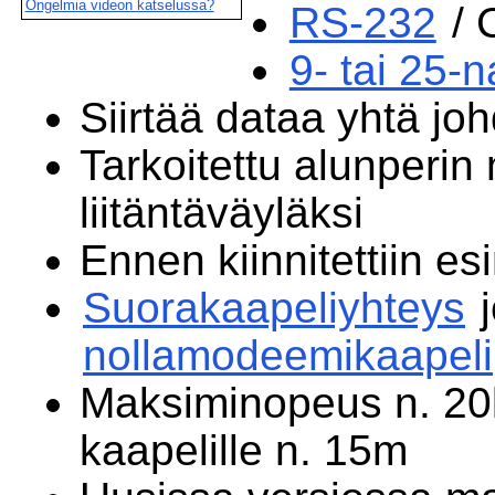
Ongelmia videon katselussa?
RS-232
/ 
9- tai 25-
Siirtää dataa yhtä joh
Tarkoitettu alunperi
liitäntäväyläksi
Ennen kiinnitettiin esi
Suorakaapeliyhteys
j
nollamodeemikaapeli
Maksiminopeus n. 20k
kaapelille n. 15m