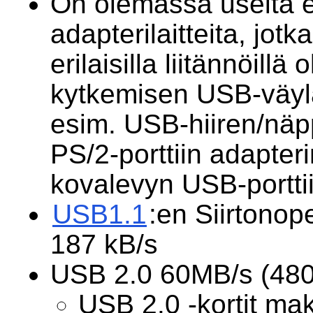
On olemassa useita er
adapterilaitteita, jot
erilaisilla liitännöillä 
kytkemisen USB-väylä
esim. USB-hiiren/näp
PS/2-porttiin adapteri
kovalevyn USB-porttii
USB1.1
:en Siirtonop
187 kB/s
USB 2.0 60MB/s (48
USB 2.0 -kortit ma