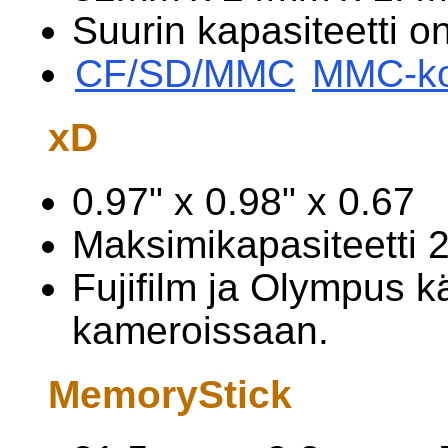
Suurin kapasiteetti on
CF/SD/MMC
MMC-kor
xD
0.97" x 0.98" x 0.67
Maksimikapasiteetti 
Fujifilm ja Olympus k
kameroissaan.
MemoryStick