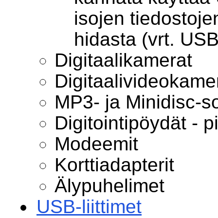
isojen tiedostojen
hidasta (vrt. US
Digitaalikamerat
Digitaalivideokame
MP3- ja Minidisc-so
Digitointipöydät - p
Modeemit
Korttiadapterit
Älypuhelimet
USB-liittimet