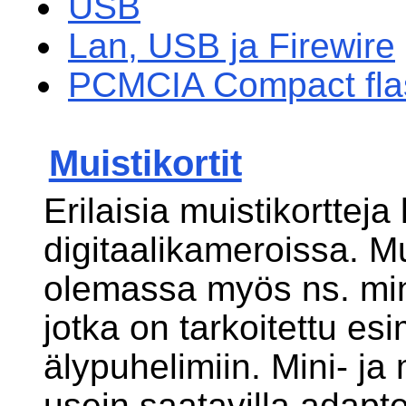
USB
Lan, USB ja Firewire
PCMCIA Compact flas
Muistikortit
Erilaisia muistikortteja
digitaalikameroissa. Mu
olemassa myös ns. mini
jotka on tarkoitettu esi
älypuhelimiin. Mini- ja 
usein saatavilla adapter