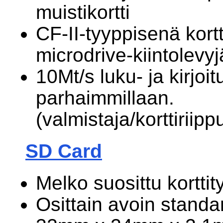
muistikortti
CF-II-tyyppisenä kor
microdrive-kiintolevyj
10Mt/s luku- ja kirjo
parhaimmillaan.
(valmistaja/korttiriipp
SD Card
Melko suosittu korttit
Osittain avoin standa