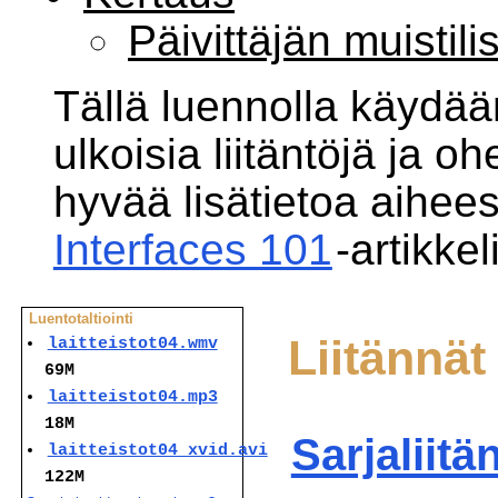
Päivittäjän muistili
Tällä luennolla käydää
ulkoisia liitäntöjä ja ohe
hyvää lisätietoa aihee
Interfaces 101
-artikkel
Luentotaltiointi
Liitännät 
laitteistot04.wmv
69M
laitteistot04.mp3
18M
Sarjaliitä
laitteistot04_xvid.avi
122M