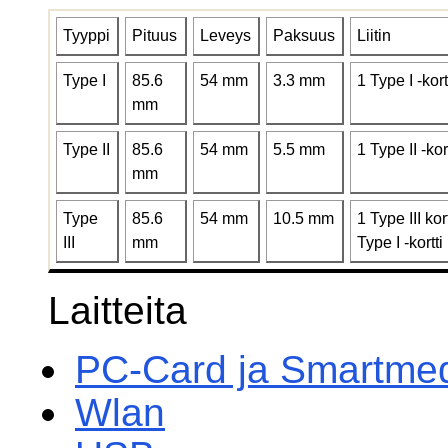
Tyyppi
Pituus
Leveys
Paksuus
Liitin
Type I
85.6
54 mm
3.3 mm
1 Type I -kort
mm
Type II
85.6
54 mm
5.5 mm
1 Type II -kort
mm
Type
85.6
54 mm
10.5 mm
1 Type III kort
III
mm
Type I -kortti
Laitteita
PC-Card ja Smartmedi
Wlan