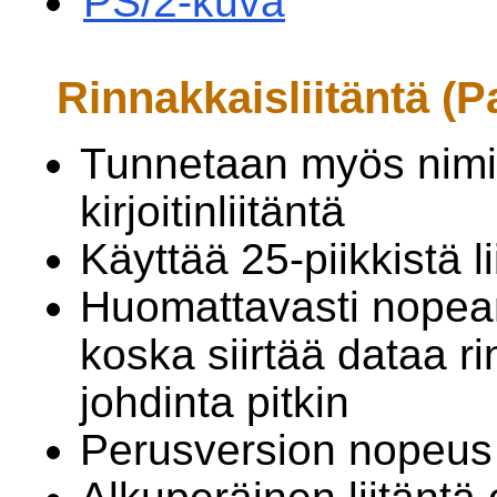
PS/2-kuva
Rinnakkaisliitäntä (Pa
Tunnetaan myös nimi
kirjoitinliitäntä
Käyttää 25-piikkistä l
Huomattavasti nopeamp
koska siirtää dataa 
johdinta pitkin
Perusversion nopeus 