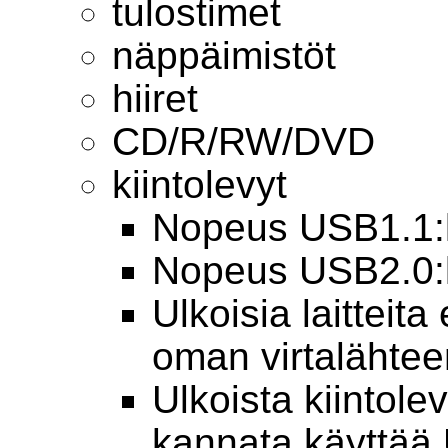
tulostimet
näppäimistöt
hiiret
CD/R/RW/DVD
kiintolevyt
Nopeus USB1.1:ll
Nopeus USB2.0:ll
Ulkoisia laitteita
oman virtalähteen
Ulkoista kiintole
kannata käyttää 