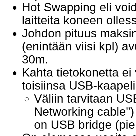
Hot Swapping eli voida
laitteita koneen olles
Johdon pituus maksi
(enintään viisi kpl) a
30m.
Kahta tietokonetta ei 
toisiinsa USB-kaapelil
Väliin tarvitaan US
Networking cable") 
on USB bridge (pieni