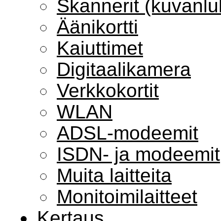
Skannerit (kuvanluk
Äänikortti
Kaiuttimet
Digitaalikamera
Verkkokortit
WLAN
ADSL-modeemit
ISDN- ja modeemit
Muita laitteita
Monitoimilaitteet
Kertaus