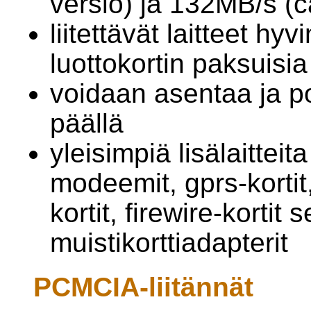
versio) ja 132MB/s (
liitettävät laitteet h
luottokortin paksuisia
voidaan asentaa ja p
päällä
yleisimpiä lisälaitteit
modeemit, gprs-kortit,
kortit, firewire-kortit 
muistikorttiadapterit
PCMCIA-liitännät