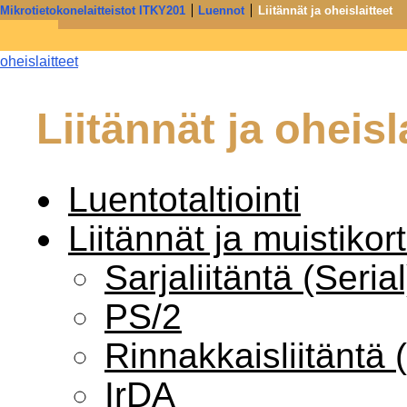
Mikrotietokonelaitteistot ITKY201
Luennot
Liitännät ja oheislaitteet
Informaatioteknologia - Jyväskylän yliopiston IT-tiedekunta j
Näytöt, näytönohjaimet ja
oheislaitteet
Liitännät ja oheisl
Luentotaltiointi
Liitännät ja muistikort
Sarjaliitäntä (Serial
PS/2
Rinnakkaisliitäntä (
IrDA