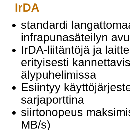
IrDA
standardi langattomaa
infrapunasäteilyn avu
IrDA-liitäntöjä ja lait
erityisesti kannettavi
älypuhelimissa
Esiintyy käyttöjärjes
sarjaporttina
siirtonopeus maksimi
MB/s)