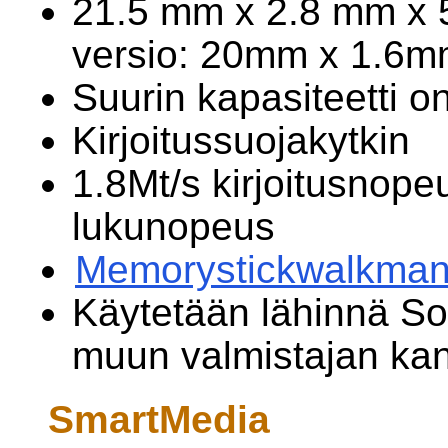
21.5 mm x 2.8 mm x 
versio: 20mm x 1.6m
Suurin kapasiteetti on
Kirjoitussuojakytkin
1.8Mt/s kirjoitusnope
lukunopeus
Memorystickwalkma
Käytetään lähinnä S
muun valmistajan kann
SmartMedia