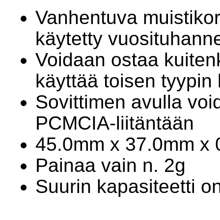
Vanhentuva muistikort
käytetty vuosituhann
Voidaan ostaa kuitenk
käyttää toisen tyypin k
Sovittimen avulla voi
PCMCIA-liitäntään
45.0mm x 37.0mm x
Painaa vain n. 2g
Suurin kapasiteetti o