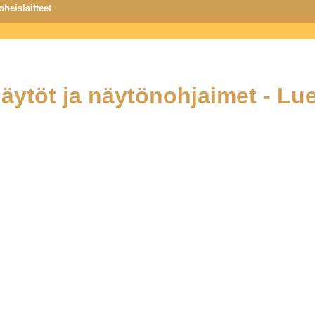
heislaitteet
a avoin yliopisto
äytöt ja näytönohjaimet - Lu