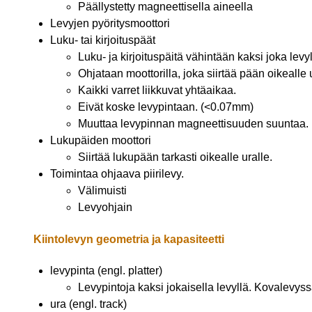
Päällystetty magneettisella aineella
Levyjen pyöritysmoottori
Luku- tai kirjoituspäät
Luku- ja kirjoituspäitä vähintään kaksi joka levyl
Ohjataan moottorilla, joka siirtää pään oikealle u
Kaikki varret liikkuvat yhtäaikaa.
Eivät koske levypintaan. (<0.07mm)
Muuttaa levypinnan magneettisuuden suuntaa.
Lukupäiden moottori
Siirtää lukupään tarkasti oikealle uralle.
Toimintaa ohjaava piirilevy.
Välimuisti
Levyohjain
Kiintolevyn geometria ja kapasiteetti
levypinta (engl. platter)
Levypintoja kaksi jokaisella levyllä. Kovalevyssä
ura (engl. track)