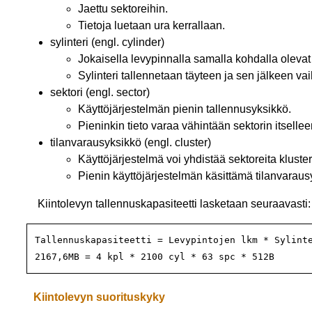
Jaettu sektoreihin.
Tietoja luetaan ura kerrallaan.
sylinteri (engl. cylinder)
Jokaisella levypinnalla samalla kohdalla olevat 
Sylinteri tallennetaan täyteen ja sen jälkeen va
sektori (engl. sector)
Käyttöjärjestelmän pienin tallennusyksikkö.
Pieninkin tieto varaa vähintään sektorin itsellee
tilanvarausyksikkö (engl. cluster)
Käyttöjärjestelmä voi yhdistää sektoreita kluster
Pienin käyttöjärjestelmän käsittämä tilanvaraus
Kiintolevyn tallennuskapasiteetti lasketaan seuraavasti:
Tallennuskapasiteetti = Levypintojen lkm * Sylinte
2167,6MB = 4 kpl * 2100 cyl * 63 spc * 512B
Kiintolevyn suorituskyky