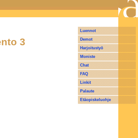
Liitännät ja oheislaitteet
Luennot
ento 3
Demot
Harjoitustyö
Moniste
Chat
FAQ
Linkit
Palaute
Etäopiskeluohje