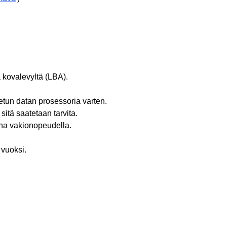
a kovalevyltä (LBA).
uetun datan prosessoria varten.
itä saatetaan tarvita.
ana vakionopeudella.
 vuoksi.