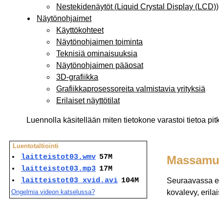
Nestekidenäytöt (Liquid Crystal Display (LCD))
Näytönohjaimet
Käyttökohteet
Näytönohjaimen toiminta
Teknisiä ominaisuuksia
Näytönohjaimen pääosat
3D-grafiikka
Grafiikkaprosessoreita valmistavia yrityksiä
Erilaiset näyttötilat
Luennolla käsitellään miten tietokone varastoi tietoa pi
Luentotaltiointi
laitteistot03.wmv
57M
Massamui
laitteistot03.mp3
17M
laitteistot03_xvid.avi
104M
Seuraavassa esi
Ongelmia videon katselussa?
kovalevy, erilai