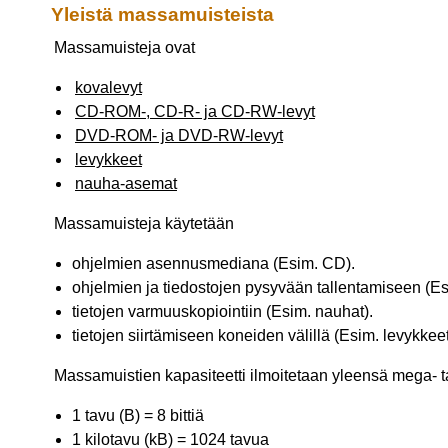
Yleistä massamuisteista
Massamuisteja ovat
kovalevyt
CD-ROM-, CD-R- ja CD-RW-levyt
DVD-ROM- ja DVD-RW-levyt
levykkeet
nauha-asemat
Massamuisteja käytetään
ohjelmien asennusmediana (Esim. CD).
ohjelmien ja tiedostojen pysyvään tallentamiseen (Es
tietojen varmuuskopiointiin (Esim. nauhat).
tietojen siirtämiseen koneiden välillä (Esim. levykkeet
Massamuistien kapasiteetti ilmoitetaan yleensä mega- t
1 tavu (B) = 8 bittiä
1 kilotavu (kB) = 1024 tavua