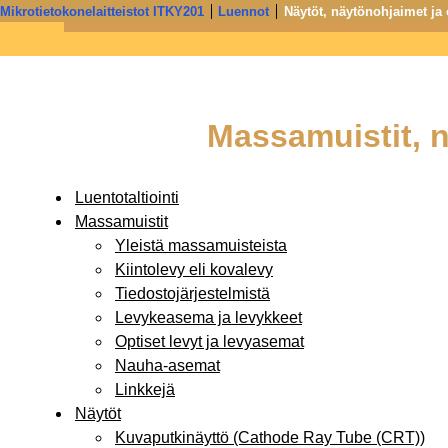
Mikrotietokonelaitteistot ITKY201
Luennot
Näytöt, näytönohjaimet ja o
Informaatioteknologia - Jyväskylän yliopiston IT-tiedekunta j
Prosessorit ja muistit
Massamuistit, n
Luentotaltiointi
Massamuistit
Yleistä massamuisteista
Kiintolevy eli kovalevy
Tiedostojärjestelmistä
Levykeasema ja levykkeet
Optiset levyt ja levyasemat
Nauha-asemat
Linkkejä
Näytöt
Kuvaputkinäyttö (Cathode Ray Tube (CRT))