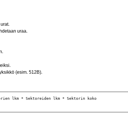
urat.
ihdetaan uraa.
n.
eiksi.
yksikkö (esim. 512B).
rien lkm * Sektoreiden lkm * Sektorin koko
