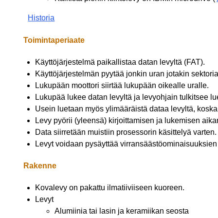
Historia
Toimintaperiaate
Käyttöjärjestelmä paikallistaa datan levyltä (FAT).
Käyttöjärjestelmän pyytää jonkin uran jotakin sektori
Lukupään moottori siirtää lukupään oikealle uralle.
Lukupää lukee datan levyltä ja levyohjain tulkitsee l
Usein luetaan myös ylimääräistä dataa levyltä, koska s
Levy pyörii (yleensä) kirjoittamisen ja lukemisen aik
Data siirretään muistiin prosessorin käsittelyä varten.
Levyt voidaan pysäyttää virransäästöominaisuuksien
Rakenne
Kovalevy on pakattu ilmatiiviiseen kuoreen.
Levyt
Alumiinia tai lasin ja keramiikan seosta