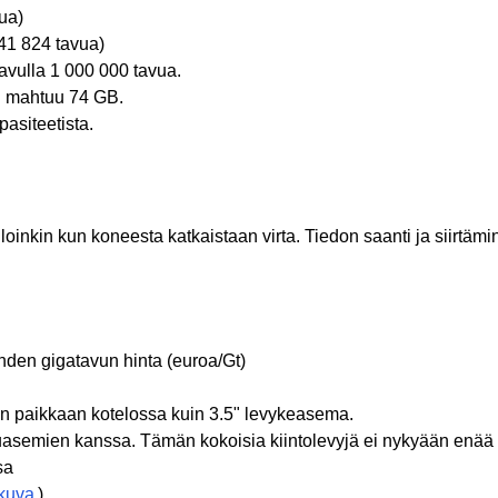
ua)
41 824 tavua)
tavulla 1 000 000 tavua.
ti mahtuu 74 GB.
asiteetista.
oinkin kun koneesta katkaistaan virta. Tiedon saanti ja siirtämi
hden gigatavun hinta (euroa/Gt)
en paikkaan kotelossa kuin 3.5" levykeasema.
asemien kanssa. Tämän kokoisia kiintolevyjä ei nykyään enää 
sa
kuva
)