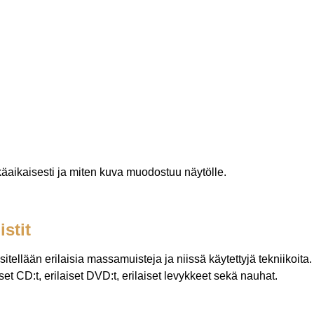
tkäaikaisesti ja miten kuva muodostuu näytölle.
stit
tellään erilaisia massamuisteja ja niissä käytettyjä tekniikoita.
set CD:t, erilaiset DVD:t, erilaiset levykkeet sekä nauhat.