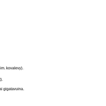
im. kovalevy).
).
ai gigatavuina.