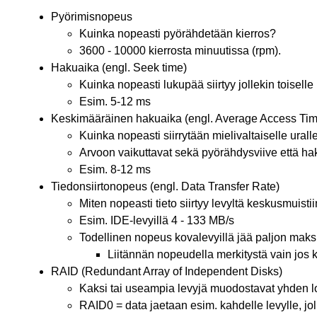
Pyörimisnopeus
Kuinka nopeasti pyörähdetään kierros?
3600 - 10000 kierrosta minuutissa (rpm).
Hakuaika (engl. Seek time)
Kuinka nopeasti lukupää siirtyy jollekin toiselle
Esim. 5-12 ms
Keskimääräinen hakuaika (engl. Average Access Tim
Kuinka nopeasti siirrytään mielivaltaiselle ural
Arvoon vaikuttavat sekä pyörähdysviive että ha
Esim. 8-12 ms
Tiedonsiirtonopeus (engl. Data Transfer Rate)
Miten nopeasti tieto siirtyy levyltä keskusmuisti
Esim. IDE-levyillä 4 - 133 MB/s
Todellinen nopeus kovalevyillä jää paljon maks
Liitännän nopeudella merkitystä vain jos 
RAID (Redundant Array of Independent Disks)
Kaksi tai useampia levyjä muodostavat yhden lo
RAID0 = data jaetaan esim. kahdelle levylle, jol