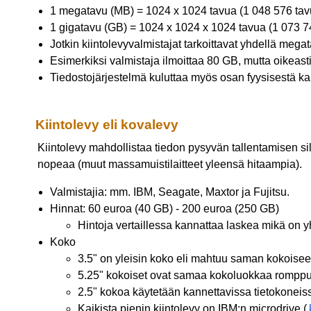
1 megatavu (MB) = 1024 x 1024 tavua (1 048 576 tav
1 gigatavu (GB) = 1024 x 1024 x 1024 tavua (1 073 7
Jotkin kiintolevyvalmistajat tarkoittavat yhdellä mega
Esimerkiksi valmistaja ilmoittaa 80 GB, mutta oikeas
Tiedostojärjestelmä kuluttaa myös osan fyysisestä kap
Kiintolevy eli kovalevy
Kiintolevy mahdollistaa tiedon pysyvän tallentamisen sill
nopeaa (muut massamuistilaitteet yleensä hitaampia).
Valmistajia: mm. IBM, Seagate, Maxtor ja Fujitsu.
Hinnat: 60 euroa (40 GB) - 200 euroa (250 GB)
Hintoja vertaillessa kannattaa laskea mikä on y
Koko
3.5" on yleisin koko eli mahtuu saman kokoise
5.25" kokoiset ovat samaa kokoluokkaa romppu
2.5" kokoa käytetään kannettavissa tietokoneis
Kaikista pienin kiintolevy on IBM:n microdrive (