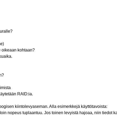
 uralle?
e)
le oikeaan kohtaan?
kuaika.
in?
imista
käytetään RAID:ia.
ogisen kiintolevyaseman. Alla esimerkkejä käyttötavoista:
loin nopeus tuplaantuu. Jos toinen levyistä hajoaa, niin tiedot 