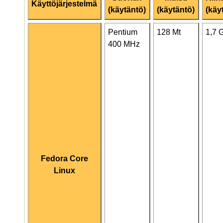
Käyttöjärjestelmä
(käytäntö)
(käytäntö)
(käy
Pentium
128 Mt
1,7 
400 MHz
Fedora Core
Linux