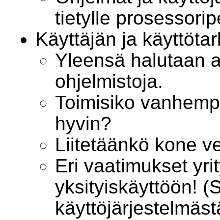
tietylle prosessorip
Käyttäjän ja käyttöt
Yleensä halutaan aj
ohjelmistoja.
Toimisiko vanhempi 
hyvin?
Liitetäänkö kone v
Eri vaatimukset yri
yksityiskäyttöön! 
käyttöjärjestelmäs