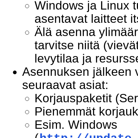
Windows ja Linux t
asentavat laitteet i
Älä asenna ylimäärä
tarvitse niitä (viev
levytilaa ja resurss
Asennuksen jälkeen v
seuraavat asiat:
Korjauspaketit (Se
Pienemmät korjauks
Esim. Windows
(