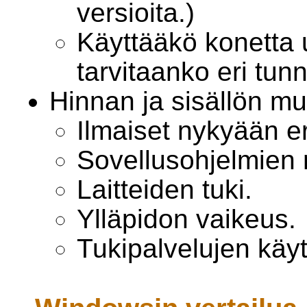
versioita.)
Käyttääkö konetta 
tarvitaanko eri tun
Hinnan ja sisällön m
Ilmaiset nykyään eri
Sovellusohjelmien
Laitteiden tuki.
Ylläpidon vaikeus.
Tukipalvelujen käy