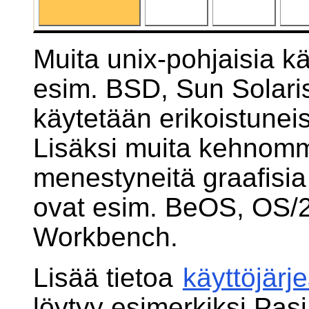
Muita unix-pohjaisia kä
esim. BSD, Sun Solari
käytetään erikoistunei
Lisäksi muita kehnommi
menestyneitä graafisia 
ovat esim. BeOS, OS/2
Workbench.
Lisää tietoa
käyttöjärj
löytyy esimerkiksi Pas