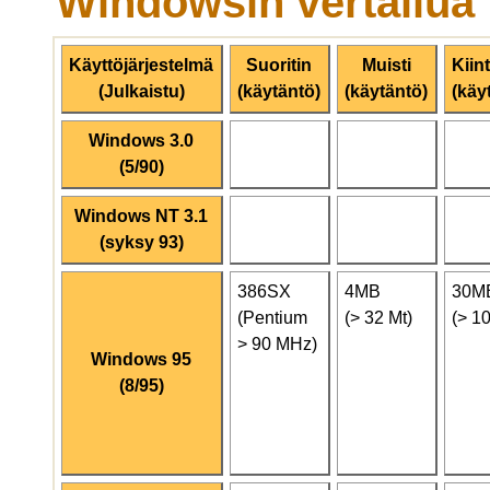
Windowsin vertailua
Käyttöjärjestelmä
Suoritin
Muisti
Kiin
(Julkaistu)
(käytäntö)
(käytäntö)
(käy
Windows 3.0
(5/90)
Windows NT 3.1
(syksy 93)
386SX
4MB
30M
(Pentium
(> 32 Mt)
(> 1
> 90 MHz)
Windows 95
(8/95)