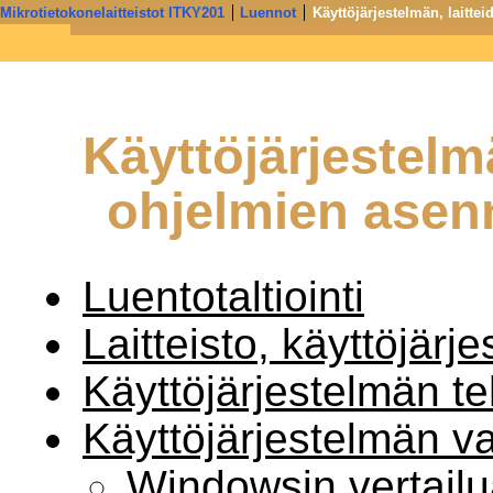
Mikrotietokonelaitteistot ITKY201
Luennot
Käyttöjärjestelmän, laitte
Informaatioteknologia - Jyväskylän yliopiston IT-tiedekunta j
Liitännät ja oheislaitteet
Käyttöjärjestelmä
ohjelmien asen
Luentotaltiointi
Laitteisto, käyttöjärj
Käyttöjärjestelmän te
Käyttöjärjestelmän va
Windowsin vertail