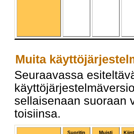
Muita käyttöjärjestel
Seuraavassa esiteltäv
käyttöjärjestelmäversio
sellaisenaan suoraan v
toisiinsa.
Suoritin
Muisti
Kiin