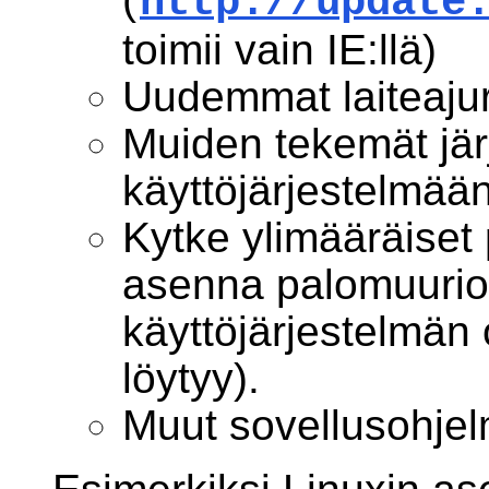
http://update
toimii vain IE:llä)
Uudemmat laiteajur
Muiden tekemät jä
käyttöjärjestelmää
Kytke ylimääräiset 
asenna palomuurioh
käyttöjärjestelmän 
löytyy).
Muut sovellusohjel