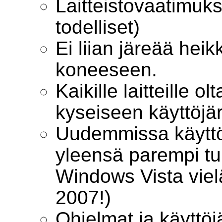
Laitteistovaatimuks
todelliset)
Ei liian järeää hei
koneeseen.
Kaikille laitteille ol
kyseiseen käyttöjä
Uudemmissa käyttö
yleensä parempi tuki 
Windows Vista viel
2007!)
Ohjelmat ja käyttö