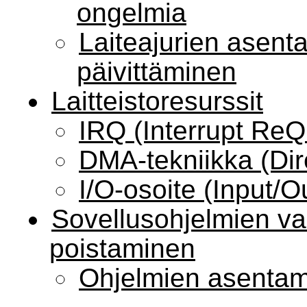
ongelmia
Laiteajurien asent
päivittäminen
Laitteistoresurssit
IRQ (Interrupt ReQ
DMA-tekniikka (Di
I/O-osoite (Input/O
Sovellusohjelmien va
poistaminen
Ohjelmien asentam