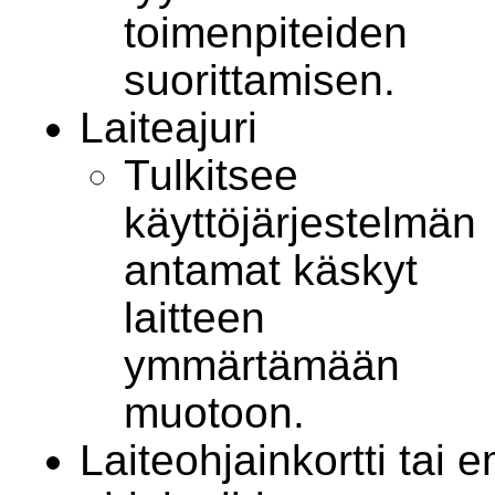
toimenpiteiden
suorittamisen.
Laiteajuri
Tulkitsee
käyttöjärjestelmän
antamat käskyt
laitteen
ymmärtämään
muotoon.
Laiteohjainkortti tai 