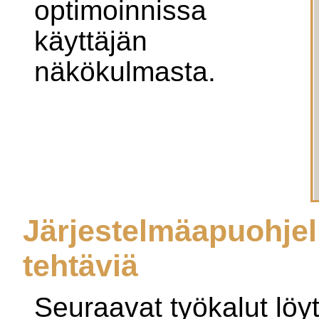
optimoinnissa
käyttäjän
näkökulmasta.
Järjestelmäapuohjel
tehtäviä
Seuraavat työkalut löy