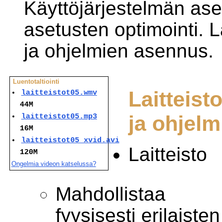
Käyttöjärjestelmän as
asetusten optimointi. L
ja ohjelmien asennus.
Luentotaltiointi
Laitteist
laitteistot05.wmv
44M
ja ohjelm
laitteistot05.mp3
16M
laitteistot05_xvid.avi
Laitteisto
120M
Ongelmia videon katselussa?
Mahdollistaa
fyysisesti erilaisten