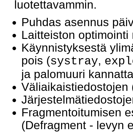
luotettavammin.
Puhdas asennus päivi
Laitteiston optimoin
Käynnistyksestä ylim
pois (
,
systray
expl
ja palomuuri kannatta
Väliaikaistiedostojen
Järjestelmätiedostoje
Fragmentoitumisen e
(Defragment - levyn e