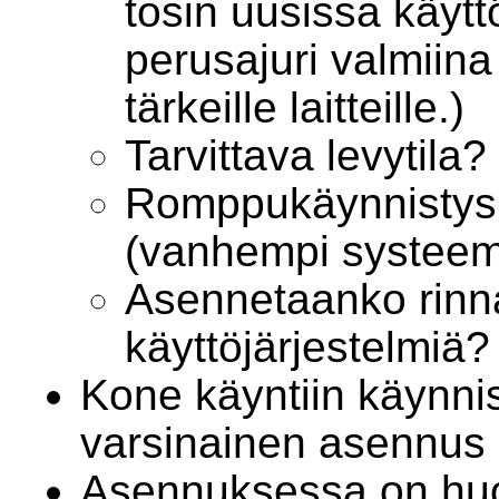
tosin uusissa käytt
perusajuri valmiina 
tärkeille laitteille.)
Tarvittava levytila?
Romppukäynnistys 
(vanhempi systeem
Asennetaanko rinn
käyttöjärjestelmiä?
Kone käyntiin käynnis
varsinainen asennus 
Asennuksessa on huo