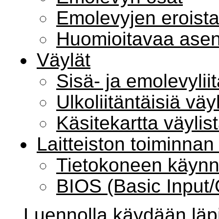
Emolevyjen eroist
Huomioitavaa ase
Väylät
Sisä- ja emolevylii
Ulkoliitäntäisiä väy
Käsitekartta väylis
Laitteiston toiminnan
Tietokoneen käynn
BIOS (Basic Input
Luennolla käydään läp