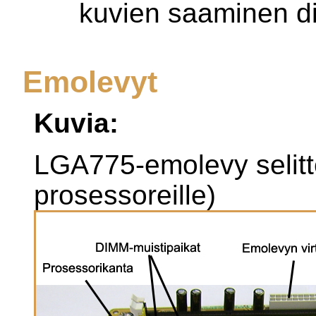
kuvien saaminen dig
Emolevyt
Kuvia:
LGA775-emolevy selittei
prosessoreille)