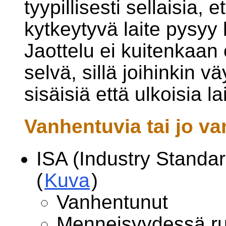
tyypillisesti sellaisia, 
kytkeytyvä laite pysyy
Jaottelu ei kuitenkaan 
selvä, sillä joihinkin väy
sisäisiä että ulkoisia lai
Vanhentuvia tai jo va
ISA (Industry Standar
(
Kuva
)
Vanhentunut
Menneisyydessä run