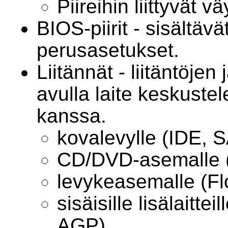
Piireihin liittyvät vä
BIOS-piirit - sisältäv
perusasetukset.
Liitännät - liitäntöjen
avulla laite keskust
kanssa.
kovalevylle (IDE, 
CD/DVD-asemalle 
levykeasemalle (Fl
sisäisille lisälaitte
AGP)