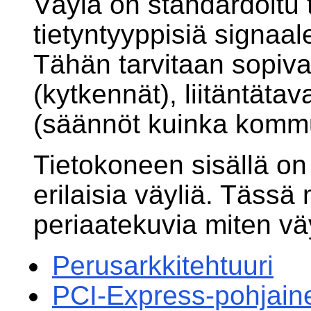
Väylä on standardoitu t
tietyntyyppisiä signaalej
Tähän tarvitaan sopiva
(kytkennät), liitäntätav
(säännöt kuinka kommu
Tietokoneen sisällä on
erilaisia väyliä. Täss
periaatekuvia miten väyl
Perusarkkitehtuuri
PCI-Express-pohjaine