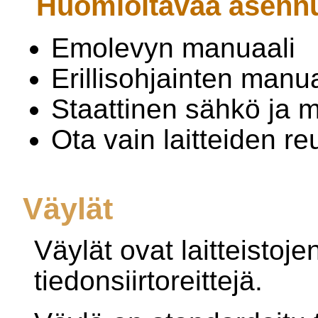
Huomioitavaa asenn
Emolevyn manuaali
Erillisohjainten manua
Staattinen sähkö ja 
Ota vain laitteiden reu
Väylät
Väylät ovat laitteistoje
tiedonsiirtoreittejä.