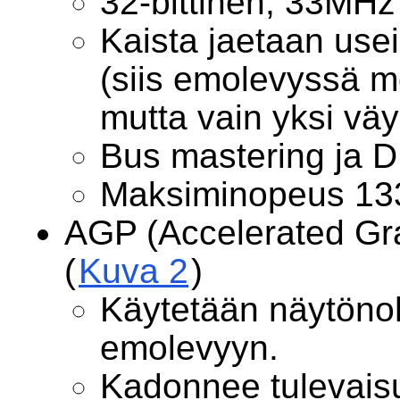
32-bittinen, 33MHz
Kaista jaetaan use
(siis emolevyssä m
mutta vain yksi väy
Bus mastering ja 
Maksiminopeus 13
AGP (Accelerated Gra
(
Kuva 2
)
Käytetään näytönoh
emolevyyn.
Kadonnee tulevais