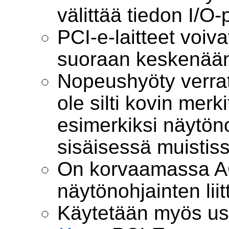
välittää tiedon I/O-pi
PCI-e-laitteet voi
suoraan keskenään
Nopeushyöty verra
ole silti kovin merki
esimerkiksi näytöno
sisäisessä muistiss
On korvaamassa A
näytönohjainten lii
Käytetään myös useil