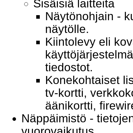
Sisäisiä laitteita
Näytönohjain - k
näytölle.
Kiintolevy eli kov
käyttöjärjestelmä
tiedostot.
Konekohtaiset lis
tv-kortti, verkko
äänikortti, firewir
Näppäimistö - tietoje
vuorovaikutus.