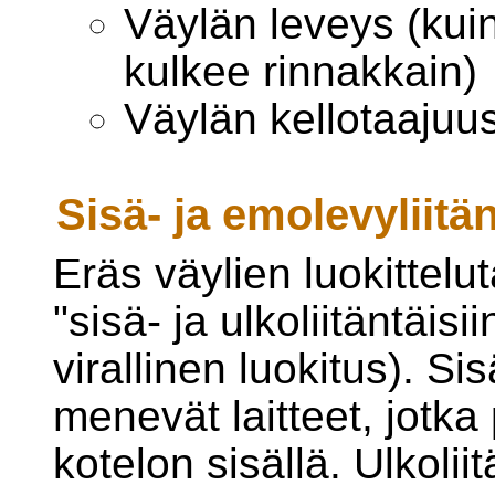
Väylän leveys (kuin
kulkee rinnakkain)
Väylän kellotaajuu
Sisä- ja emolevyliitä
Eräs väylien luokittelu
"sisä- ja ulkoliitäntäisi
virallinen luokitus). Sisä
menevät laitteet, jotka
kotelon sisällä. Ulkolii