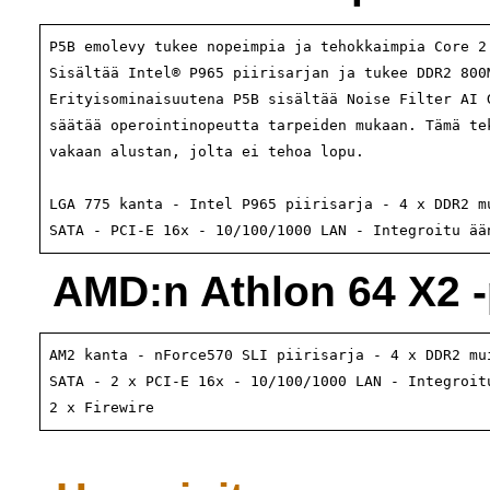
P5B emolevy tukee nopeimpia ja tehokkaimpia Core 2 
Sisältää Intel® P965 piirisarjan ja tukee DDR2 800M
Erityisominaisuutena P5B sisältää Noise Filter AI G
säätää operointinopeutta tarpeiden mukaan. Tämä tek
vakaan alustan, jolta ei tehoa lopu.

LGA 775 kanta - Intel P965 piirisarja - 4 x DDR2 mu
SATA - PCI-E 16x - 10/100/1000 LAN - Integroitu ää
AMD:n Athlon 64 X2 -
AM2 kanta - nForce570 SLI piirisarja - 4 x DDR2 mui
SATA - 2 x PCI-E 16x - 10/100/1000 LAN - Integroitu
2 x Firewire