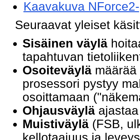
Kaavakuva NForce2-pi
Seuraavat yleiset käsitte
Sisäinen väylä
hoita
tapahtuvan tietoliiken
Osoiteväylä
määrää k
prosessori pystyy m
osoittamaan ("näkem
Ohjausväylä
ajastaa 
Muistiväylä
(FSB, ulk
kellotaajuus ja leve