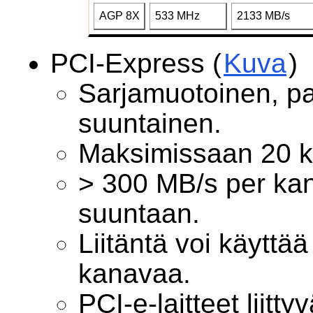
AGP 8X
533 MHz
2133 MB/s
PCI-Express (
Kuva
)
Sarjamuotoinen, pa
suuntainen.
Maksimissaan 20 
> 300 MB/s per ka
suuntaan.
Liitäntä voi käyttä
kanavaa.
PCI-e-laitteet liitt