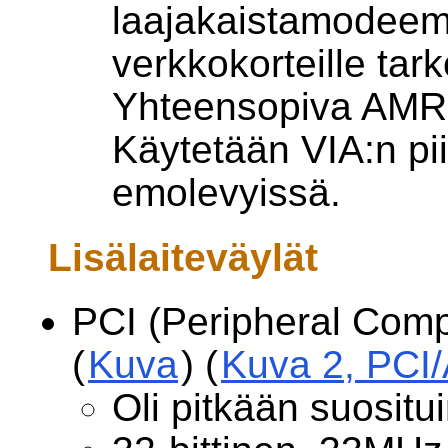
laajakaistamodeemei
verkkokorteille tarko
Yhteensopiva AMR-
Käytetään VIA:n piir
emolevyissä.
Lisälaiteväylät
PCI (Peripheral Comp
(
Kuva
) (
Kuva 2, PCI
Oli pitkään suositui