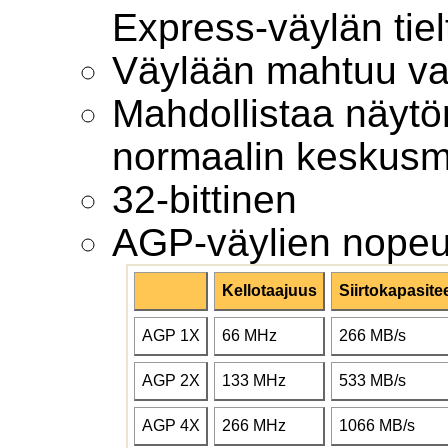
Express-väylän tiel
Väylään mahtuu vain
Mahdollistaa näytö
normaalin keskusmu
32-bittinen
AGP-väylien nopeu
Kellotaajuus
Siirtokapasitee
AGP 1X
66 MHz
266 MB/s
AGP 2X
133 MHz
533 MB/s
AGP 4X
266 MHz
1066 MB/s