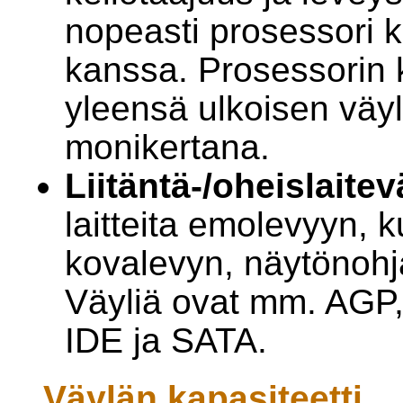
nopeasti prosessori 
kanssa. Prosessorin k
yleensä ulkoisen vä
monikertana.
Liitäntä-/oheislaitev
laitteita emolevyyn, 
kovalevyn, näytönohj
Väyliä ovat mm. AGP,
IDE ja SATA.
Väylän kapasiteetti