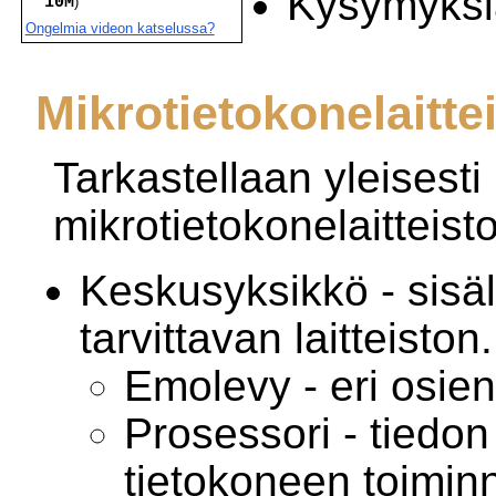
Kysymyksi
10M
)
Ongelmia videon katselussa?
Mikrotietokonelaitte
Tarkastellaan yleisesti
mikrotietokonelaitteist
Keskusyksikkö - sisä
tarvittavan laitteiston.
Emolevy - eri osien 
Prosessori - tiedon 
tietokoneen toimin