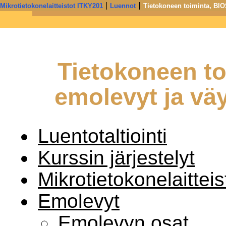
Mikrotietokonelaitteistot ITKY201
Luennot
Tietokoneen toiminta, BIOS
Informaatioteknologia - Jyväskylän yliopiston IT-tiedekunta j
Tietokoneen to
emolevyt ja väy
Luentotaltiointi
Kurssin järjestelyt
Mikrotietokonelaittei
Emolevyt
Emolevyn osat