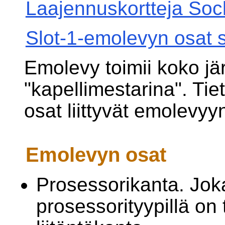
Laajennuskortteja Soc
Slot-1-emolevyn osat se
Emolevy toimii koko jä
"kapellimestarina". Ti
osat liittyvät emolevyyn 
Emolevyn osat
Prosessorikanta. Joka
prosessorityypillä on 