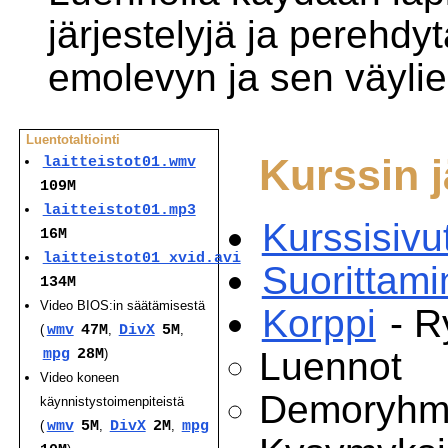
järjestelyjä ja perehdy
emolevyn ja sen väylie
Luentotaltiointi
Kurssin j
laitteistot01.wmv
109M
laitteistot01.mp3
Kurssisivu
16M
laitteistot01_xvid.avi
Suorittam
134M
Video BIOS:in säätämisestä
Korppi
- R
(
wmv
47M
,
DivX
5M
,
Luennot
mpg
28M
)
Video koneen
Demoryhm
käynnistystoimenpiteistä
(
wmv
5M
,
DivX
2M
,
mpg