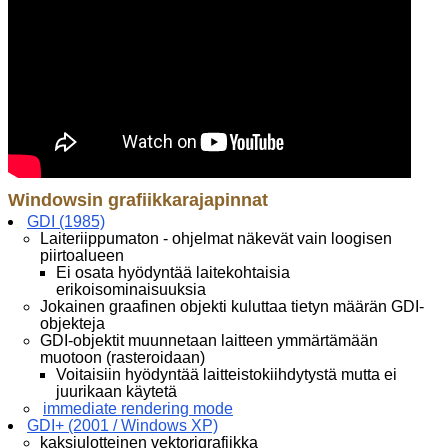
Windowsin grafiikkarajapinnat
GDI (1985)
Laiteriippumaton - ohjelmat näkevät vain loogisen
piirtoalueen
Ei osata hyödyntää laitekohtaisia
erikoisominaisuuksia
Jokainen graafinen objekti kuluttaa tietyn määrän GDI-
objekteja
GDI-objektit muunnetaan laitteen ymmärtämään
muotoon (rasteroidaan)
Voitaisiin hyödyntää laitteistokiihdytystä mutta ei
juurikaan käytetä
immediate rendering mode
GDI+ (2001 / Windows XP)
kaksiulotteinen vektorigrafiikka