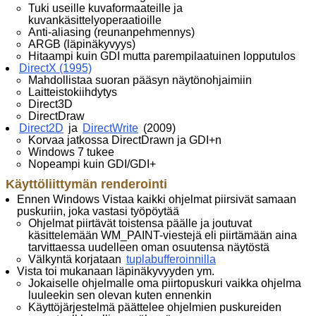
Tuki useille kuvaformaateille ja
kuvankäsittelyoperaatioille
Anti-aliasing (reunanpehmennys)
ARGB (läpinäkyvyys)
Hitaampi kuin GDI mutta parempilaatuinen lopputulos
DirectX (1995)
Mahdollistaa suoran pääsyn näytönohjaimiin
Laitteistokiihdytys
Direct3D
DirectDraw
Direct2D
ja
DirectWrite
(2009)
Korvaa jatkossa DirectDrawn ja GDI+n
Windows 7 tukee
Nopeampi kuin GDI/GDI+
Käyttöliittymän renderointi
Ennen Windows Vistaa kaikki ohjelmat piirsivät samaan
puskuriin, joka vastasi työpöytää
Ohjelmat piirtävät toistensa päälle ja joutuvat
käsittelemään WM_PAINT-viestejä eli piirtämään aina
tarvittaessa uudelleen oman osuutensa näytöstä
Välkyntä korjataan
tuplabufferoinnilla
Vista toi mukanaan läpinäkyvyyden ym.
Jokaiselle ohjelmalle oma piirtopuskuri vaikka ohjelma
luuleekin sen olevan kuten ennenkin
Käyttöjärjestelmä päättelee ohjelmien puskureiden