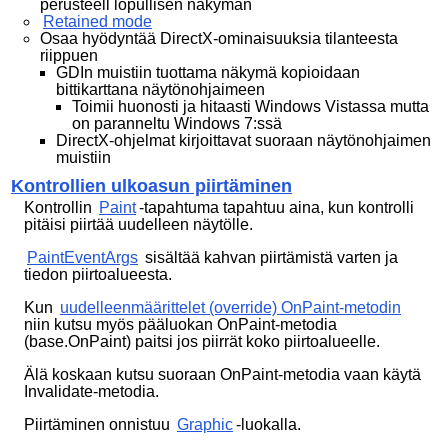
perusteell lopullisen näkymän
Retained mode
Osaa hyödyntää DirectX-ominaisuuksia tilanteesta
riippuen
GDIn muistiin tuottama näkymä kopioidaan
bittikarttana näytönohjaimeen
Toimii huonosti ja hitaasti Windows Vistassa mutta
on paranneltu Windows 7:ssä
DirectX-ohjelmat kirjoittavat suoraan näytönohjaimen
muistiin
Kontrollien ulkoasun piirtäminen
Kontrollin
Paint
-tapahtuma tapahtuu aina, kun kontrolli
pitäisi piirtää uudelleen näytölle.
PaintEventArgs
sisältää kahvan piirtämistä varten ja
tiedon piirtoalueesta.
Kun
uudelleenmäärittelet (override) OnPaint-metodin
niin kutsu myös pääluokan OnPaint-metodia
(base.OnPaint) paitsi jos piirrät koko piirtoalueelle.
Älä koskaan kutsu suoraan OnPaint-metodia vaan käytä
Invalidate-metodia.
Piirtäminen onnistuu
Graphic
-luokalla.