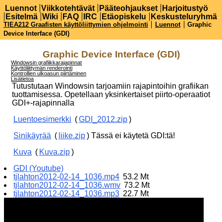
Luennot
Viikkotehtävät
Pääteohjaukset
Harjoitustyö
Esitelmä
Wiki
FAQ
IRC
Etäopiskelu
Keskusteluryhmä
TIEA212 Graafisten käyttöliittymien ohjelmointi
Luennot
Graphic
Device Interface (GDI)
Graphic Device Interface (GDI)
Windowsin grafiikkarajapinnat
Käyttöliittymän renderointi
Kontrollien ulkoasun piirtäminen
Lisätietoa
Tutustutaan Windowsin tarjoamiin rajapintoihin grafiikan
tuottamisessa. Opetellaan yksinkertaiset piirto-operaatiot
GDI+-rajapinnalla
Luentoesimerkki
(
GDI_2012.zip
)
Sinikäyrää
(
liike.zip
) Tässä ei käytetä GDI:tä!
Kuva
(
Kuva.zip
)
GDI (Youtube)
tjlahton2012-02-14_1036.mp4
53.2 Mt
tjlahton2012-02-14_1036.wmv
73.2 Mt
tjlahton2012-02-14_1036.mp3
22.7 Mt