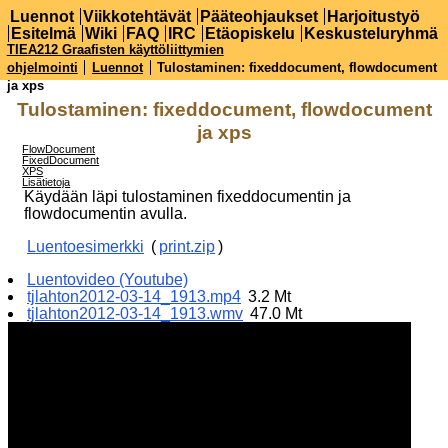
Luennot
Viikkotehtävät
Pääteohjaukset
Harjoitustyö
Esitelmä
Wiki
FAQ
IRC
Etäopiskelu
Keskusteluryhmä
TIEA212 Graafisten käyttöliittymien
ohjelmointi
Luennot
Tulostaminen: fixeddocument, flowdocument
ja xps
Tulostaminen: fixeddocument, flowdocument
ja xps
FlowDocument
FixedDocument
XPS
Lisätietoja
Käydään läpi tulostaminen fixeddocumentin ja
flowdocumentin avulla.
Luentoesimerkki
(
print.zip
)
Luentovideo (Youtube)
tjlahton2012-03-14_1913.mp4
3.2 Mt
tjlahton2012-03-14_1913.wmv
47.0 Mt