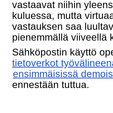
vastaavat niihin ylee
kuluessa, mutta virtu
vastauksen saa luultav
pienemmällä viiveellä ku
Sähköpostin käyttö op
tietoverkot työvälineen
ensimmäisissä demoi
ennestään tuttua.