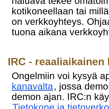
haluava tekee omatoim
kotikoneellaan tai mill
on verkkoyhteys. Ohjaa
tuona aikana verkkoyh
IRC - reaaliaikainen
Ongelmiin voi kysyä a
kanavalta
, jossa demo
demon ajan. IRC:n käyt
Tietokone ja tietoverk