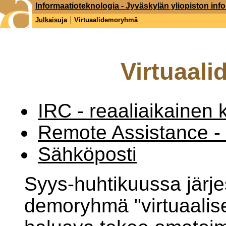
Informaatioteknologia - Jyväskylän yliopiston inf
Julkaisuja
Virtuaalidemoryhmä
Virtuaal
IRC - reaaliaikainen 
Remote Assistance - 
Sähköposti
Syys-huhtikuussa järjes
demoryhmä "virtuaalise