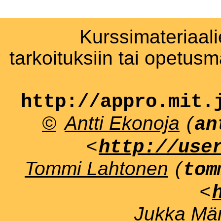
Kurssimateriaali
tarkoituksiin tai opetus
http://appro.mit.
©
Antti Ekonoja
(
an
<
http://use
Tommi Lahtonen
(
tom
<
Jukka Män