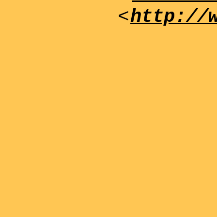
<
http://