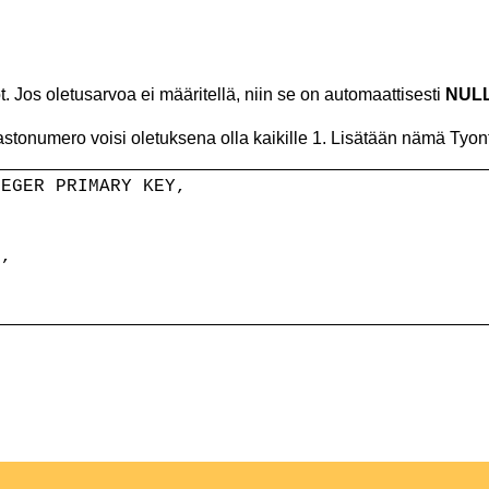
t. Jos oletusarvoa ei määritellä, niin se on automaattisesti
NUL
stonumero voisi oletuksena olla kaikille 1. Lisätään nämä Tyonte
TEGER PRIMARY KEY,
0,