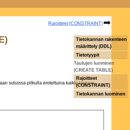
Rajoitteet (CONSTRAINT)
E)
Tietokannan rakenteen
määrittely (DDL)
Tietotyypit
Taulujen luominen
(CREATE TABLE)
Rajoitteet
an suluissa pilkulla eroteltuina kaikki tauluun
(CONSTRAINT)
Tietokannan luominen