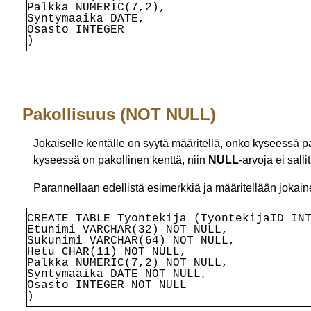
Palkka NUMERIC(7,2),
Syntymaaika DATE,
Osasto INTEGER
)
Pakollisuus (NOT NULL)
Jokaiselle kentälle on syytä määritellä, onko kyseessä p
kyseessä on pakollinen kenttä, niin
NULL
-arvoja ei sal
Parannellaan edellistä esimerkkiä ja määritellään jokain
CREATE TABLE Tyontekija (
TyontekijaID IN
Etunimi VARCHAR(32) NOT NULL,
Sukunimi VARCHAR(64) NOT NULL,
Hetu CHAR(11) NOT NULL,
Palkka NUMERIC(7,2) NOT NULL,
Syntymaaika DATE NOT NULL,
Osasto INTEGER NOT NULL
)