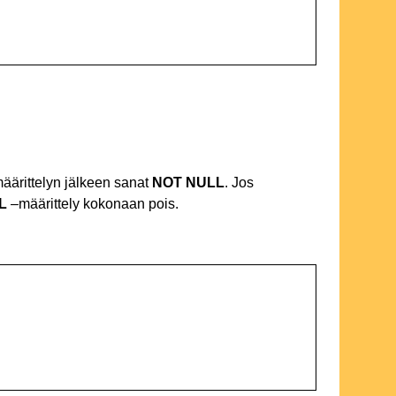
määrittelyn jälkeen sanat
NOT
NULL
. Jos
L
–määrittely kokonaan pois.