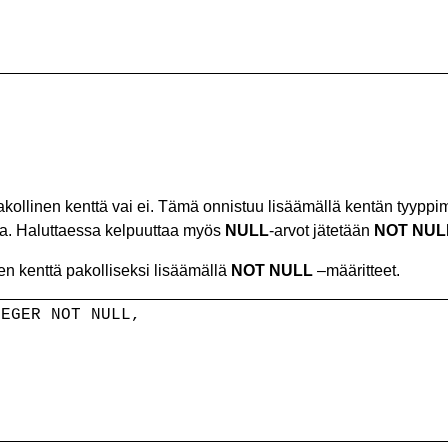
akollinen kenttä vai ei. Tämä onnistuu lisäämällä kentän tyyppi
lita. Haluttaessa kelpuuttaa myös
NULL
-arvot jätetään
NOT NUL
en kenttä pakolliseksi lisäämällä
NOT NULL
–määritteet.
TEGER NOT NULL,