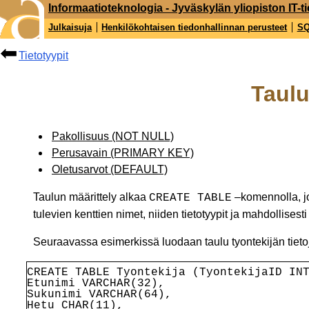
Informaatioteknologia - Jyväskylän yliopiston IT-ti
Julkaisuja
Henkilökohtaisen tiedonhallinnan perusteet
S
Tietotyypit
Taul
Pakollisuus (NOT NULL)
Perusavain (PRIMARY KEY)
Oletusarvot (DEFAULT)
Taulun määrittely alkaa
–komennolla, jol
CREATE
TABLE
tulevien kenttien nimet, niiden tietotyypit ja mahdollisesti
Seuraavassa esimerkissä luodaan taulu tyontekijän tieto
CREATE TABLE Tyontekija (
TyontekijaID IN
Etunimi VARCHAR(32),
Sukunimi VARCHAR(64),
Hetu CHAR(11),