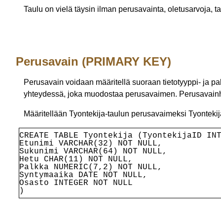
Taulu on vielä täysin ilman perusavainta, oletusarvoja, tar
Perusavain (PRIMARY KEY)
Perusavain voidaan määritellä suoraan tietotyyppi- ja pa
yhteydessä, joka muodostaa perusavaimen. Perusavainh
Määritellään Tyontekija-taulun perusavaimeksi TyontekijaI
CREATE TABLE Tyontekija (
TyontekijaID IN
Etunimi VARCHAR(32) NOT NULL,
Sukunimi VARCHAR(64) NOT NULL,
Hetu CHAR(11) NOT NULL,
Palkka NUMERIC(7,2) NOT NULL,
Syntymaaika DATE NOT NULL,
Osasto INTEGER NOT NULL
)