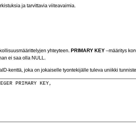
kistuksia ja tarvittavia viiteavaimia.
kollisuusmäärittelyjen yhteyteen.
PRIMARY KEY
–määritys ko
an ei saa olla NULL.
D-kenttä, joka on jokaiselle tyontekijälle tuleva uniikki tunnis
TEGER PRIMARY KEY,