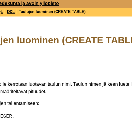
edekunta ja avoin yliopisto
QL
DDL
Taulujen luominen (CREATE TABLE)
ujen luominen (CREATE TABL
le kerrotaan luotavan taulun nimi. Taulun nimen jälkeen luetella
 määriteltävät pituudet.
jen tallentamiseen:
TEGER,