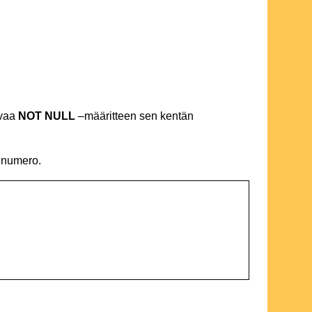
rvaa
NOT NULL
–määritteen sen kentän
tenumero.