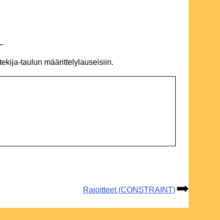
L
.
kija-taulun määrittelylauseisiin.
Rajoitteet (CONSTRAINT)