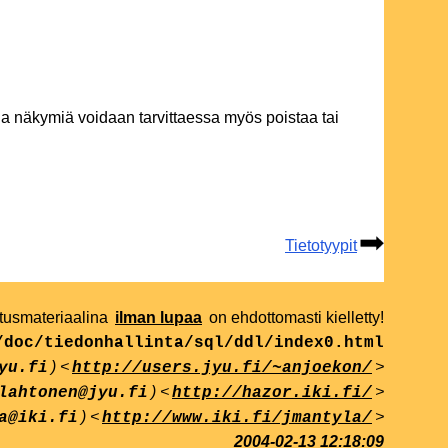
 ja näkymiä voidaan tarvittaessa myös poistaa tai
Tietotyypit
etusmateriaalina
ilman lupaa
on ehdottomasti kielletty!
/doc/tiedonhallinta/sql/ddl/index0.html
) <
>
yu.fi
http://users.jyu.fi/~anjoekon/
) <
>
lahtonen@jyu.fi
http://hazor.iki.fi/
) <
>
a@iki.fi
http://www.iki.fi/jmantyla/
2004-02-13 12:18:09