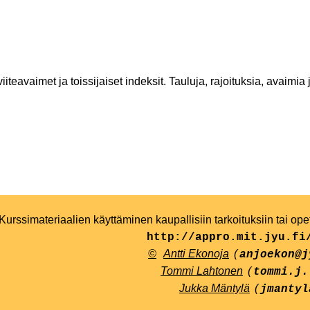
teavaimet ja toissijaiset indeksit. Tauluja, rajoituksia, avaimia
Kurssimateriaalien käyttäminen kaupallisiin tarkoituksiin tai op
http://appro.mit.jyu.fi
©
Antti Ekonoja
(
anjoekon@j
Tommi Lahtonen
(
tommi.j.
Jukka Mäntylä
(
jmantyl