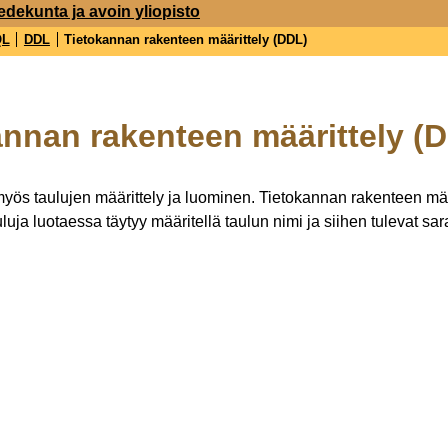
edekunta ja avoin yliopisto
QL
DDL
Tietokannan rakenteen määrittely (DDL)
annan rakenteen määrittely (
 myös taulujen määrittely ja luominen. Tietokannan rakenteen mä
uja luotaessa täytyy määritellä taulun nimi ja siihen tulevat sa