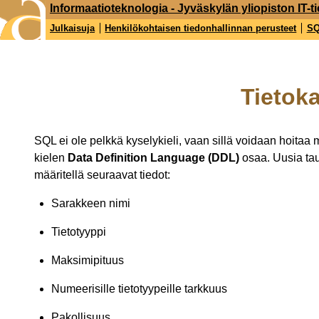
Informaatioteknologia - Jyväskylän yliopiston IT-ti
Julkaisuja
Henkilökohtaisen tiedonhallinnan perusteet
S
Tietok
SQL ei ole pelkkä kyselykieli, vaan sillä voidaan hoitaa
kielen
Data Definition Language (DDL)
osaa. Uusia taul
määritellä seuraavat tiedot:
Sarakkeen nimi
Tietotyyppi
Maksimipituus
Numeerisille tietotyypeille tarkkuus
Pakollisuus