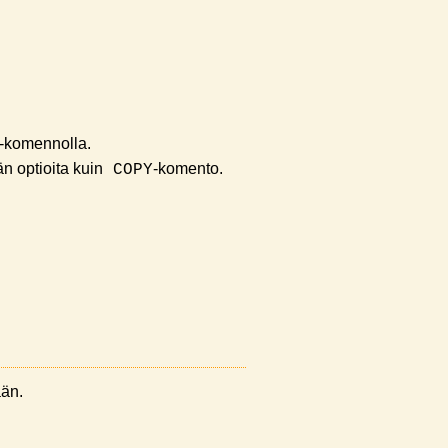
-komennolla.
n optioita kuin
-komento.
COPY
ään.