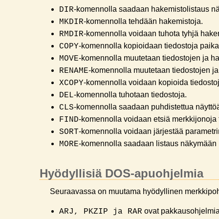
-komennolla saadaan hakemistolistaus näk
DIR
-komennolla tehdään hakemistoja.
MKDIR
-komennolla voidaan tuhota tyhjä hake
RMDIR
-komennolla kopioidaan tiedostoja paika
COPY
-komennolla muutetaan tiedostojen ja h
MOVE
-komennolla muutetaan tiedostojen j
RENAME
-komennolla voidaan kopioida tiedosto
XCOPY
-komennolla tuhotaan tiedostoja.
DEL
-komennolla saadaan puhdistettua näyttö
CLS
-komennolla voidaan etsiä merkkijonoja t
FIND
-komennolla voidaan järjestää parametri
SORT
-komennolla saadaan listaus näkymään r
MORE
Hyödyllisiä DOS-apuohjelmia
Seuraavassa on muutama hyödyllinen merkkipohja
ovat pakkausohjelmia
ARJ, PKZIP ja RAR