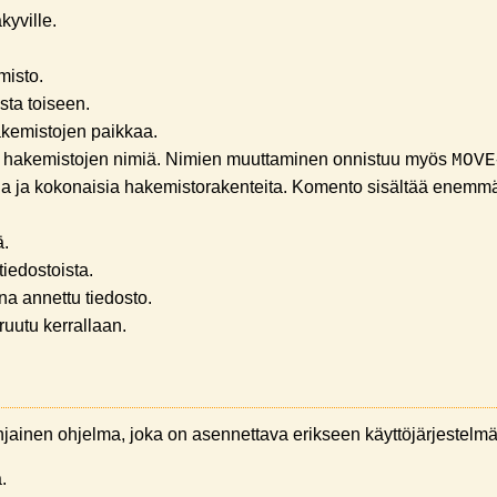
yville.
misto.
sta toiseen.
akemistojen paikkaa.
a hakemistojen nimiä. Nimien muuttaminen onnistuu myös
MOVE
ja ja kokonaisia hakemistorakenteita. Komento sisältää enemmä
ä.
iedostoista.
na annettu tiedosto.
uutu kerrallaan.
inen ohjelma, joka on asennettava erikseen käyttöjärjestelm
.