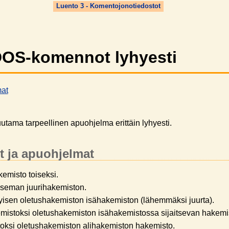
Luento 3 - Komentojonotiedostot
OS-komennot lyhyesti
mat
ama tarpeellinen apuohjelma erittäin lyhyesti.
t ja apuohjelmat
emisto toiseksi.
aseman juurihakemiston.
yisen oletushakemiston isähakemiston (lähemmäksi juurta).
mistoksi oletushakemiston isähakemistossa sijaitsevan hakemi
oksi oletushakemiston alihakemiston hakemisto.