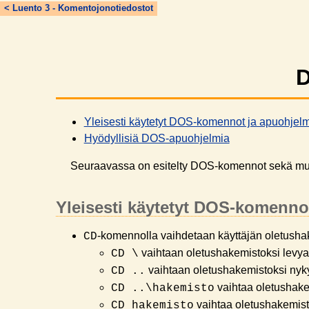
< Luento 3 - Komentojonotiedostot
D
Yleisesti käytetyt DOS-komennot ja apuohjel
Hyödyllisiä DOS-apuohjelmia
Seuraavassa on esitelty DOS-komennot sekä muut
Yleisesti käytetyt DOS-komenno
-komennolla vaihdetaan käyttäjän oletushak
CD
vaihtaan oletushakemistoksi levy
CD \
vaihtaan oletushakemistoksi nyk
CD ..
vaihtaa oletushake
CD ..\hakemisto
vaihtaa oletushakemist
CD hakemisto