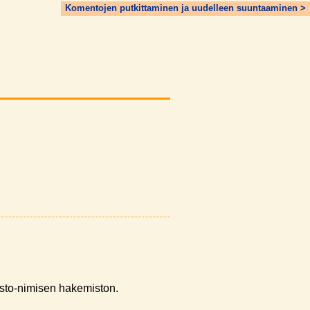
Komentojen putkittaminen ja uudelleen suuntaaminen >
sto-nimisen hakemiston.