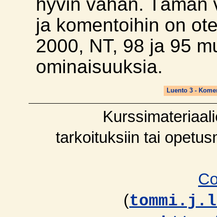
hyvin vähän. Tämän 
ja komentoihin on o
2000, NT, 98 ja 95 
ominaisuuksia.
Luento 3 - Kome
Kurssimateriaali
tarkoituksiin tai opetu
Co
(
tommi.j.l