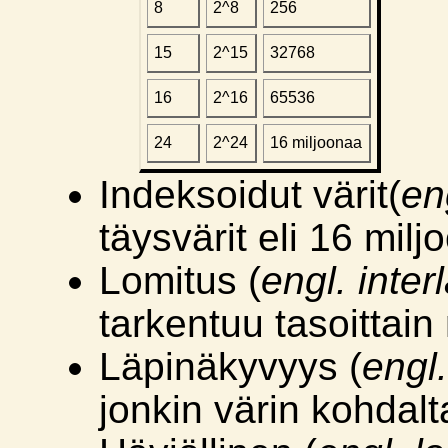
8
2^8
256
15
2^15
32768
16
2^16
65536
24
2^24
16 miljoonaa
Indeksoidut värit(
en
täysvärit eli 16 milj
Lomitus (
engl. inter
tarkentuu tasoittain 
Läpinäkyvyys (
engl
jonkin värin kohdalt