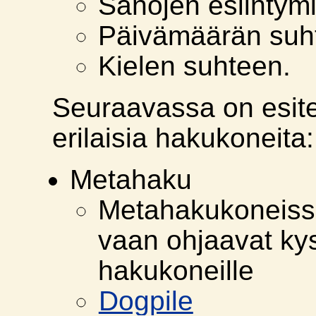
Sanojen esiintym
Päivämäärän suh
Kielen suhteen.
Seuraavassa on esit
erilaisia hakukoneita:
Metahaku
Metahakukoneissa
vaan ohjaavat kys
hakukoneille
Dogpile