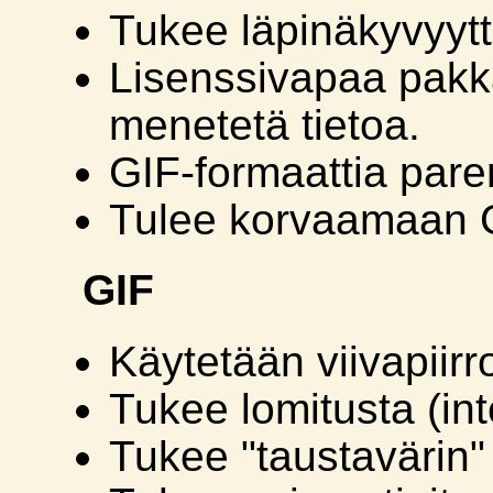
Tukee läpinäkyvyytt
Lisenssivapaa pakka
menetetä tietoa.
GIF-formaattia par
Tulee korvaamaan G
GIF
Käytetään viivapiirr
Tukee lomitusta (int
Tukee "taustavärin"