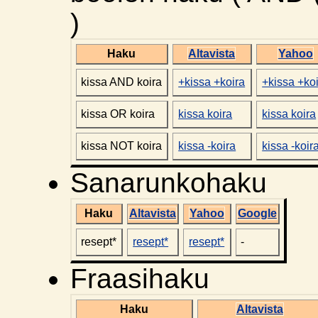
)
Haku
Altavista
Yahoo
kissa AND koira
+kissa +koira
+kissa +ko
kissa OR koira
kissa koira
kissa koira
kissa NOT koira
kissa -koira
kissa -koir
Sanarunkohaku
Haku
Altavista
Yahoo
Google
resept*
resept*
resept*
-
Fraasihaku
Haku
Altavista