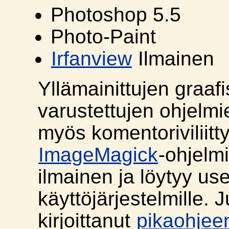
Photoshop 5.5
Photo-Paint
Irfanview
Ilmainen
Yllämainittujen graafis
varustettujen ohjelmie
myös komentoriviliitt
ImageMagick
-ohjelmi
ilmainen ja löytyy use
käyttöjärjestelmille.
kirjoittanut
pikaohjee