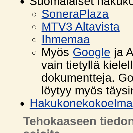
Suomalaiset hakuk
SoneraPlaza
MTV3 Altavista
Ihmemaa
Myös
Google
ja A
vain tietyllä kielel
dokumentteja. Goo
löytyy myös täys
Hakukonekokoelma
Tehokaaseen tiedon