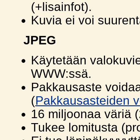
(+lisainfot).
Kuvia ei voi suuren
JPEG
Käytetään valokuvi
WWW:ssä.
Pakkausaste voidaa
(
Pakkausasteiden ve
16 miljoonaa väriä (
Tukee lomitusta (pr