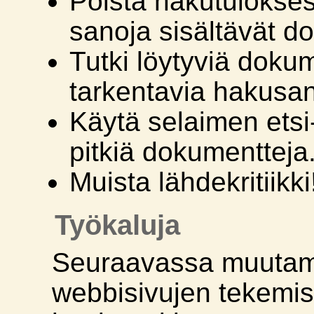
Poista hakutulokses
sanoja sisältävät d
Tutki löytyviä dokum
tarkentavia hakusan
Käytä selaimen etsi-
pitkiä dokumentteja
Muista lähdekritiikki
Työkaluja
Seuraavassa muutam
webbisivujen tekemis