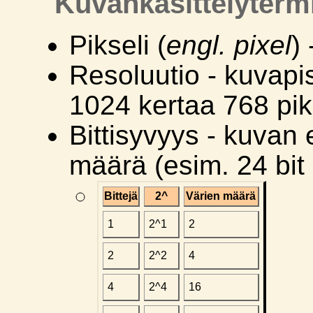
Kuvankäsittelyterm
Pikseli (
engl. pixel
)
Resoluutio - kuvapi
1024 kertaa 768 pik
Bittisyvyys - kuvan 
määrä (esim. 24 bit -
Bittejä
2^
Värien määrä
1
2^1
2
2
2^2
4
4
2^4
16