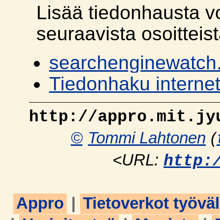
Lisää tiedonhausta vo
seuraavista osoitteist
searchenginewatch
Tiedonhaku internet
http://appro.mit.jy
©
Tommi Lahtonen
(
<URL:
http:
Appro
|
Tietoverkot työvä