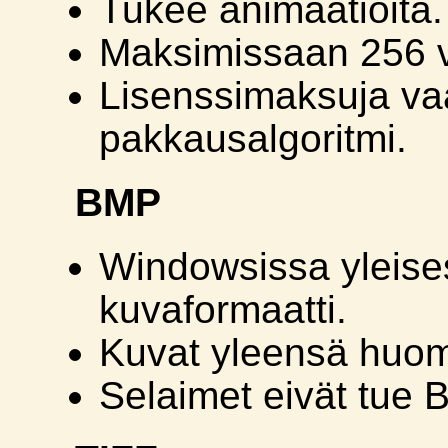
Tukee animaatioita.
Maksimissaan 256 vä
Lisenssimaksuja va
pakkausalgoritmi.
BMP
Windowsissa yleises
kuvaformaatti.
Kuvat yleensä huom
Selaimet eivät tue 