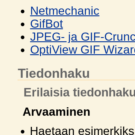
Netmechanic
GifBot
JPEG- ja GIF-Crun
OptiView GIF Wizar
Tiedonhaku
Erilaisia tiedonhak
Arvaaminen
Haetaan esimerkiksi 