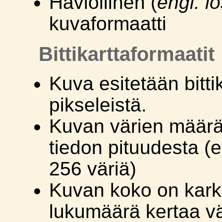
Häviöllinen (
engl. l
kuvaformaatti
Bittikarttaformaatit
Kuva esitetään bitti
pikseleistä.
Kuvan värien määrä 
tiedon pituudesta (e
256 väriä)
Kuvan koko on karke
lukumäärä kertaa vä