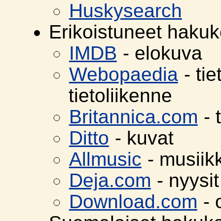
Huskysearch
Erikoistuneet haku
IMDB
- elokuva
Webopaedia
- tie
tietoliikenne
Britannica.com
- 
Ditto
- kuvat
Allmusic
- musiikk
Deja.com
- nyysit
Download.com
- 