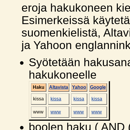
eroja hakukoneen kie
Esimerkeissä käytet
suomenkielistä, Altav
ja Yahoon englannink
Syötetään hakusana 
hakukoneelle
Haku
Altavista
Yahoo
Google
kissa
kissa
kissa
kissa
www
www
www
www
boolen haku ( AND (j