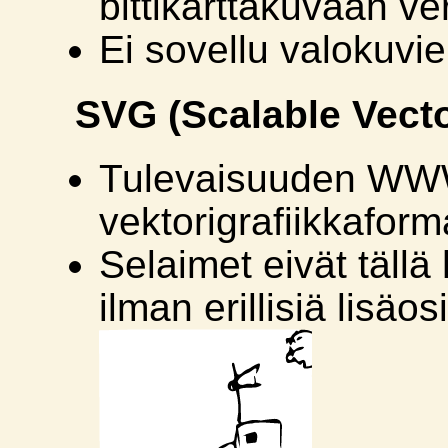
bittikarttakuvaan ve
Ei sovellu valokuvi
SVG (Scalable Vect
Tulevaisuuden WWW
vektorigrafiikkaforma
Selaimet eivät tällä
ilman erillisiä lisäos