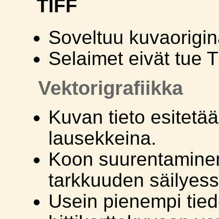
TIFF
Soveltuu kuvaorigin
Selaimet eivät tue T
Vektorigrafiikka
Kuvan tieto esitetä
lausekkeina.
Koon suurentaminen
tarkkuuden säilyess
Usein pienempi tie