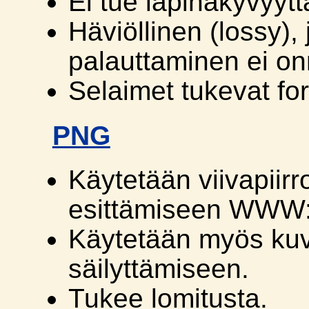
Ei tue läpinäkyvyytt
Häviöllinen (lossy),
palauttaminen ei on
Selaimet tukevat for
PNG
Käytetään viivapiirr
esittämiseen WWW:
Käytetään myös kuv
säilyttämiseen.
Tukee lomitusta.