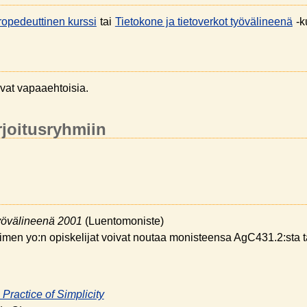
propedeuttinen kurssi
tai
Tietokone ja tietoverkot työvälineenä
-k
ovat vapaaehtoisia.
rjoitusryhmiin
työvälineenä 2001
(Luentomoniste)
imen yo:n opiskelijat voivat noutaa monisteensa
AgC431.2
:sta 
Practice of Simplicity