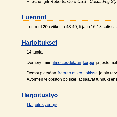
Schengili-Roberts:
Core CSS - Cascading Sty
Luennot
Luennot 20h viikoilla 43-49, ti ja to 16-18 saliss
Harjoitukset
14 tuntia.
Demoryhmiin
ilmoittaudutaan
korppi
-järjestelmäl
Demot pidetään
Agoran mikroluokissa
joihin ta
Avoimen yliopiston opiskelijat saavat tunnuksensa
Harjoitustyö
Harjoitustyöohje