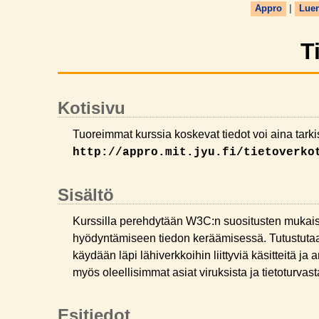
Appro
|
Lue
T
Kotisivu
Tuoreimmat kurssia koskevat tiedot voi aina tarki
http://appro.mit.jyu.fi/tietoverko
Sisältö
Kurssilla perehdytään W3C:n suositusten muka
hyödyntämiseen tiedon keräämisessä. Tutustuta
käydään läpi lähiverkkoihin liittyviä käsitteitä j
myös oleellisimmat asiat viruksista ja tietoturvast
Esitiedot