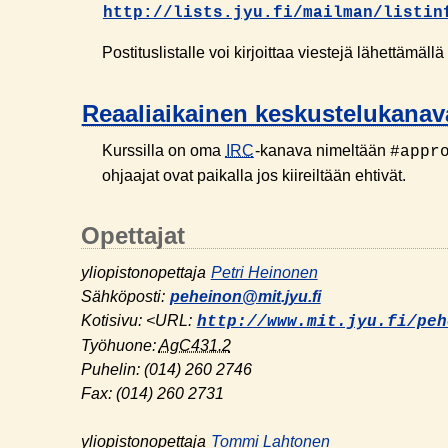
http://lists.jyu.fi/mailman/listin
Postituslistalle voi kirjoittaa viestejä lähettämäl
Reaaliaikainen keskustelukanav
Kurssilla on oma
IRC
-kanava nimeltään
#appr
ohjaajat ovat paikalla jos kiireiltään ehtivät.
Opettajat
yliopistonopettaja
Petri Heinonen
Sähköposti:
peheinon@mit.jyu.fi
Kotisivu: <URL:
http://www.mit.jyu.fi/peh
Työhuone:
AgC431.2
Puhelin:
(014) 260 2746
Fax:
(014) 260 2731
yliopistonopettaja
Tommi Lahtonen