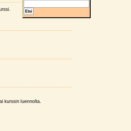
urssi.
tai kurssin luennolta.