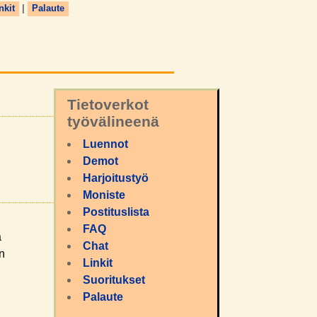
nkit
|
Palaute
Tietoverkot
työvälineenä
Luennot
Demot
Harjoitustyö
Moniste
Postituslista
FAQ
a
Chat
an
Linkit
Suoritukset
Palaute