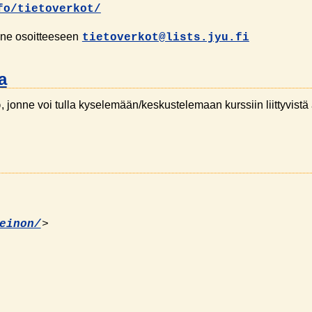
fo/tietoverkot/
lä ne osoitteeseen
tietoverkot@lists.jyu.fi
a
, jonne voi tulla kyselemään/keskustelemaan kurssiin liittyvistä 
o
>
einon/