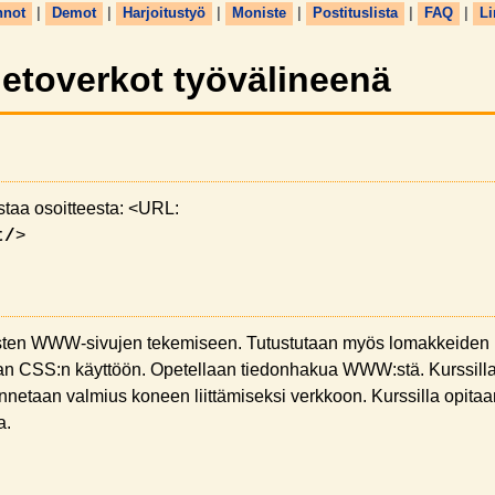
nnot
|
Demot
|
Harjoitustyö
|
Moniste
|
Postituslista
|
FAQ
|
Li
ietoverkot työvälineenä
staa osoitteesta: <URL:
>
t/
isten WWW-sivujen tekemiseen. Tutustutaan myös lomakkeiden
an CSS:n käyttöön. Opetellaan tiedonhakua WWW:stä. Kurssill
a annetaan valmius koneen liittämiseksi verkkoon. Kurssilla opita
a.