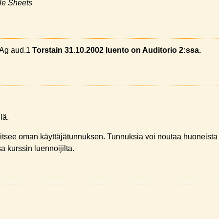
le Sheets
a Ag aud.1
Torstain 31.10.2002 luento on Auditorio 2:ssa.
lä.
rvitsee oman käyttäjätunnuksen. Tunnuksia voi noutaa huoneista
 kurssin luennoijilta.