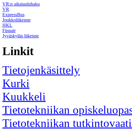
VR:n aikatauluhaku
VR
ExpressBus
Joukkoliikenne
HKL
Finnair
Jyväskylän liikenne
Linkit
Tietojenkäsittely
Kurki
Kuukkeli
Tietotekniikan opiskeluopa
Tietotekniikan tutkintovaat