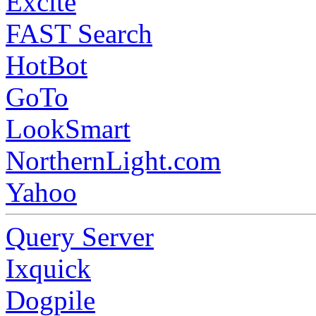
Excite
FAST Search
HotBot
GoTo
LookSmart
NorthernLight.com
Yahoo
Query Server
Ixquick
Dogpile