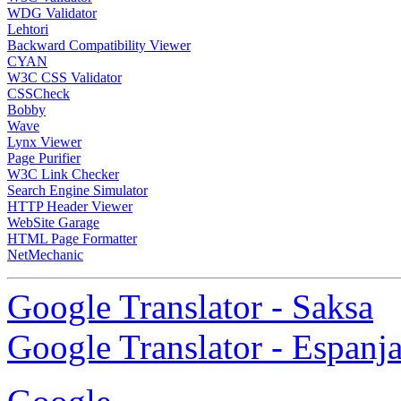
WDG Validator
Lehtori
Backward Compatibility Viewer
CYAN
W3C CSS Validator
CSSCheck
Bobby
Wave
Lynx Viewer
Page Purifier
W3C Link Checker
Search Engine Simulator
HTTP Header Viewer
WebSite Garage
HTML Page Formatter
NetMechanic
Google Translator - Saksa
Google Translator - Espanj