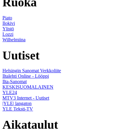
Ruoka
Piato
Ilokivi
Ylistö
Lozzi
Wilhelmiina
Uutiset
Helsingin Sanomat Verkkoliite
Iltalehti Online - Lööppi
Ilta-Sanomat
KESKISUOMALAINEN
YLE24
MTV3 Internet - Uutiset
|YLE| langaton
YLE Teksti-TV
Aikataulut