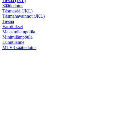
Tiesää (JKL)
Säätiedotus
Täsmäsää (JKL)
Täsmähavainnot (JKL)
Tiesää
Varoitukset
Maksimilämpötila
Minimilämpötila
Lumitilanne
MTV3 säätiedotus