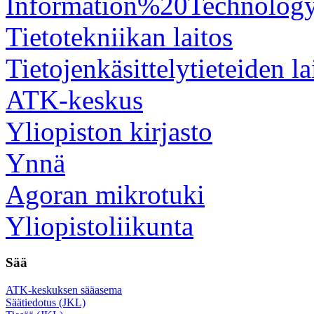
Information%20Technolog
Tietotekniikan laitos
Tietojenkäsittelytieteiden la
ATK-keskus
Yliopiston kirjasto
Ynnä
Agoran mikrotuki
Yliopistoliikunta
Sää
ATK-keskuksen sääasema
Säätiedotus (JKL)