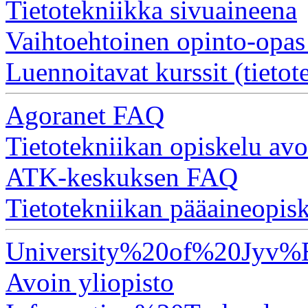
Tietotekniikka sivuaineena
Vaihtoehtoinen opinto-opas
Luennoitavat kurssit (tietot
Agoranet FAQ
Tietotekniikan opiskelu av
ATK-keskuksen FAQ
Tietotekniikan pääaineopis
University%20of%20Jyv%
Avoin yliopisto