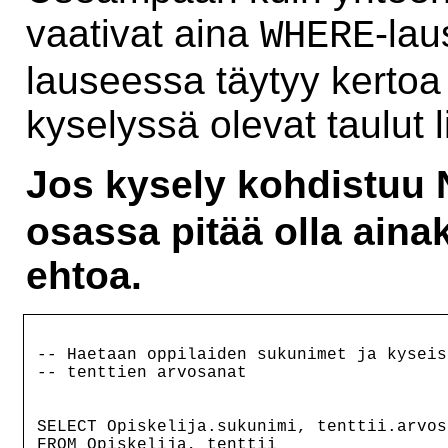
vaativat aina
-la
WHERE
lauseessa täytyy kertoa
kyselyssä olevat taulut li
Jos kysely kohdistuu 
osassa pitää olla aina
ehtoa.
-- Haetaan oppilaiden sukunimet ja kyseis
-- tenttien arvosanat

SELECT Opiskelija.sukunimi, tenttii.arvosa
FROM Opiskelija, tenttii
