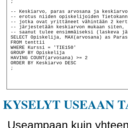
;

-- Keskiarvo, paras arvosana ja keskiarvo
-- erotus niiden opiskelijoiden Tietokann
-- jotka ovat yrittäneet vähintään 2 kert
-- järjestetään keskiarvon mukaan siten, 
-- saanut tulee ensimmäiseksi (laskeva jä
SELECT Opiskelija, MAX(arvosana) as Paras
FROM tenttii

WHERE Kurssi = 'TIE150'

GROUP BY Opiskelija

HAVING COUNT(arvosana) >= 2

ORDER BY Keskiarvo DESC

;

KYSELYT USEAAN 
Useampaan kuin yhteen 