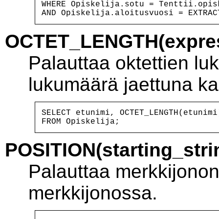
WHERE Opiskelija.sotu = Tenttii.opisk
OCTET_LENGTH(expres
Palauttaa oktettien l
lukumäärä jaettuna ka
SELECT etunimi, OCTET_LENGTH(etunimi)
POSITION(starting_stri
Palauttaa merkkijonon
merkkijonossa.