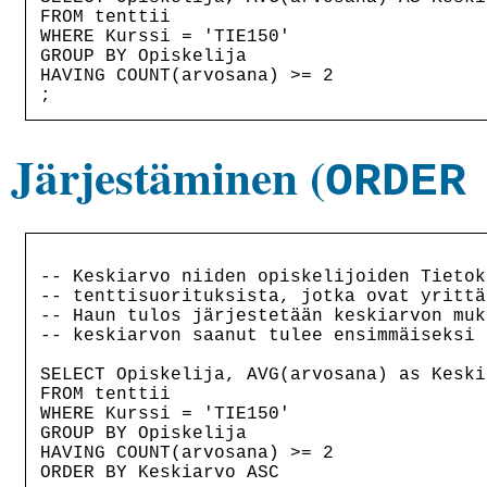
FROM tenttii

WHERE Kurssi = 'TIE150'

GROUP BY Opiskelija

HAVING COUNT(arvosana) >= 2

Järjestäminen (
ORDER
-- Keskiarvo niiden opiskelijoiden Tietok
-- tenttisuorituksista, jotka ovat yrittä
-- Haun tulos järjestetään keskiarvon muk
-- keskiarvon saanut tulee ensimmäiseksi 
SELECT Opiskelija, AVG(arvosana) as Keskia
FROM tenttii

WHERE Kurssi = 'TIE150'

GROUP BY Opiskelija

HAVING COUNT(arvosana) >= 2

ORDER BY Keskiarvo ASC
