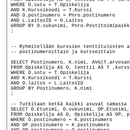
WHERE O.sotu = T.Opiskelija

AND K.Kurssikoodi = T.Kurssi

AND O.postinumero = Pnro.postinumero

AND L.LaitosID = O.Laitos

GROUP BY O.sukunimi, Pnro.Postitoimipaikk
;

-- Ryhmitellään kurssien tenttitulosten a
-- postinumeroittain ja kursseittain

SELECT Postinumero, K.nimi, AVG(T.arvosana
FROM Opiskelija AS O, tenttii AS T ,kurss
WHERE O.sotu = T.Opiskelija

AND K.Kurssikoodi = T.Kurssi

AND O.laitos = L.LaitosID

GROUP BY Postinumero, K.nimi

;

-- Tutkitaan ketkä kaikki asuvat samassa 
SELECT O.Etunimi, O.sukunimi, OP.Etunimi,
FROM Opiskelija AS O, Opiskelija AS OP, p
WHERE O.postinumero = K.postinumero

AND OP.postinumero = K.postinumero
