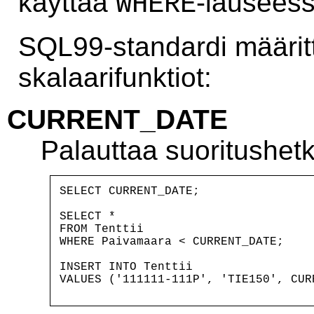
käyttää
-lauseess
WHERE
SQL99-standardi määrit
skalaarifunktiot:
CURRENT_DATE
Palauttaa suoritushet
SELECT CURRENT_DATE;

SELECT *

FROM Tenttii

WHERE Paivamaara < CURRENT_DATE;

INSERT INTO Tenttii
