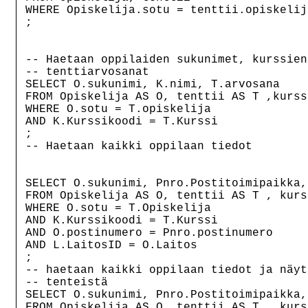
WHERE Opiskelija.sotu = tenttii.opiskelija
;

-- Haetaan oppilaiden sukunimet, kurssien
-- tenttiarvosanat

SELECT O.sukunimi, K.nimi, T.arvosana

FROM Opiskelija AS O, tenttii AS T ,kurss
WHERE O.sotu = T.opiskelija

AND K.Kurssikoodi = T.Kurssi

;

-- Haetaan kaikki oppilaan tiedot

SELECT O.sukunimi, Pnro.Postitoimipaikka,
FROM Opiskelija AS O, tenttii AS T , kurs
WHERE O.sotu = T.Opiskelija

AND K.Kurssikoodi = T.Kurssi

AND O.postinumero = Pnro.postinumero

AND L.LaitosID = O.Laitos

;

-- haetaan kaikki oppilaan tiedot ja näyt
-- tenteistä

SELECT O.sukunimi, Pnro.Postitoimipaikka,
FROM Opiskelija AS O, tenttii AS T , kurs