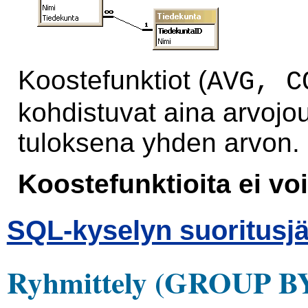
Koostefunktiot (
AVG, C
kohdistuvat aina arvojo
tuloksena yhden arvon.
Koostefunktioita ei vo
SQL-kyselyn suoritusjä
Ryhmittely (GROUP B