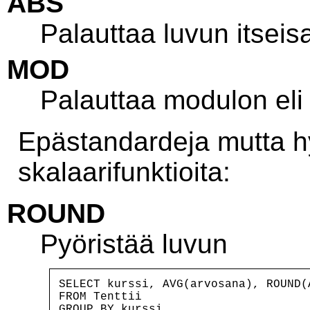
ABS
Palauttaa luvun itseis
MOD
Palauttaa modulon eli
Epästandardeja mutta hy
skalaarifunktioita:
ROUND
Pyöristää luvun
SELECT kurssi, AVG(arvosana), ROUND(
FROM Tenttii

GROUP BY kurssi