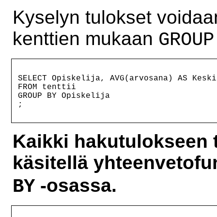
Kyselyn tulokset voidaan
kenttien mukaan
GROUP
SELECT Opiskelija, AVG(arvosana) AS Keskia
FROM tenttii

GROUP BY Opiskelija

Kaikki hakutulokseen tu
käsitellä yhteenvetofun
-osassa.
BY