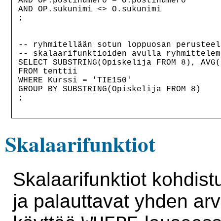
AND OP.postinumero = O.postinumero

AND OP.sukunimi <> O.sukunimi

;

-- ryhmitellään sotun loppuosan perusteel
-- skalaarifunktioiden avulla ryhmittelem
SELECT SUBSTRING(Opiskelija FROM 8), AVG(
FROM tenttii

WHERE Kurssi = 'TIE150'

GROUP BY SUBSTRING(Opiskelija FROM 8)

;

Skalaarifunktiot
Skalaarifunktiot kohdist
ja palauttavat yhden arv