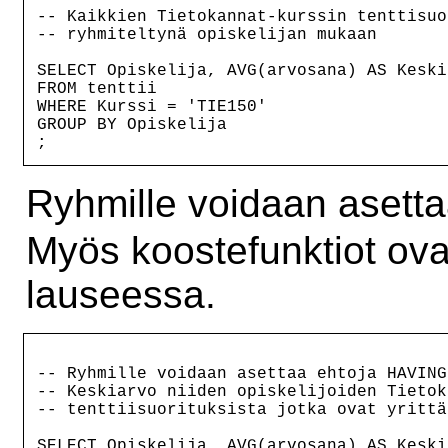
-- Kaikkien Tietokannat-kurssin tenttisuo
-- ryhmiteltynä opiskelijan mukaan

SELECT Opiskelija, AVG(arvosana) AS Keskia
FROM tenttii

WHERE Kurssi = 'TIE150'

GROUP BY Opiskelija

Ryhmille voidaan asett
Myös koostefunktiot ova
lauseessa.
-- Ryhmille voidaan asettaa ehtoja HAVING
-- Keskiarvo niiden opiskelijoiden Tietok
-- tenttiisuorituksista jotka ovat yrittä
SELECT Opiskelija, AVG(arvosana) AS Keskia