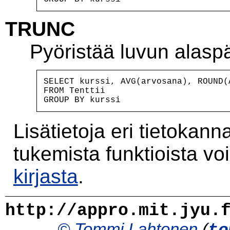
TRUNC
Pyöristää luvun alasp
SELECT kurssi, AVG(arvosana), ROUND(
FROM Tenttii

GROUP BY kurssi
Lisätietoja eri tietokann
tukemista funktioista vo
kirjasta
.
http://appro.mit.jyu.
©
Tommi Lahtonen
(