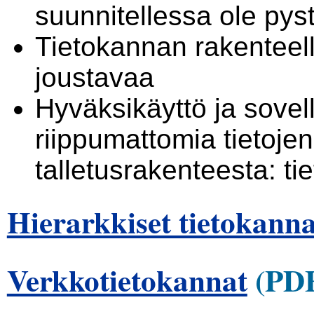
suunnitellessa ole pys
Tietokannan rakenteel
joustavaa
Hyväksikäyttö ja sovel
riippumattomia tietojen
talletusrakenteesta: t
Hierarkkiset tietokanna
Verkkotietokannat
(PD