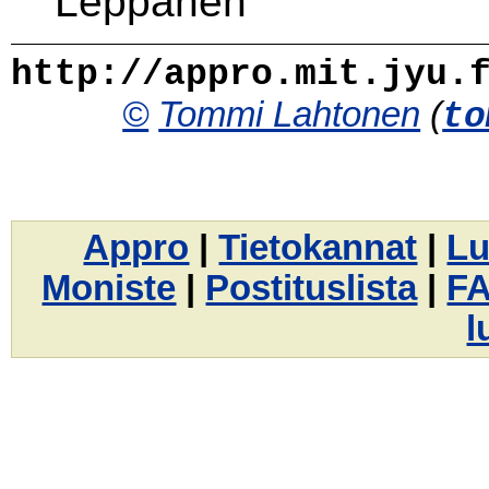
Leppänen
http://appro.mit.jyu.
©
Tommi Lahtonen
(
to
Appro
|
Tietokannat
|
Lu
Moniste
|
Postituslista
|
F
l