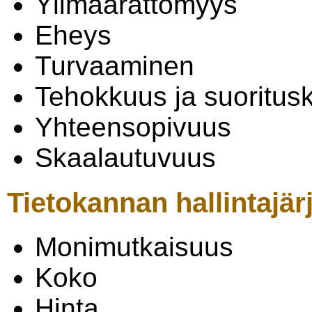
Ylimäärättömyys
Eheys
Turvaaminen
Tehokkuus ja suoritus
Yhteensopivuus
Skaalautuvuus
Tietokannan hallintajär
Monimutkaisuus
Koko
Hinta