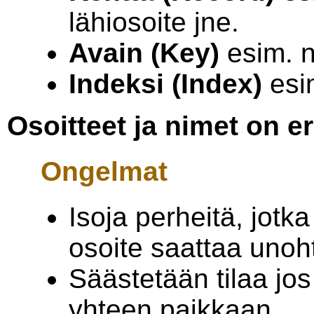
lähiosoite jne.
Avain (Key)
esim. n
Indeksi (Index)
esim
Osoitteet ja nimet on er
Ongelmat
Isoja perheitä, jotk
osoite saattaa unoht
Säästetään tilaa jos
yhteen paikkaan