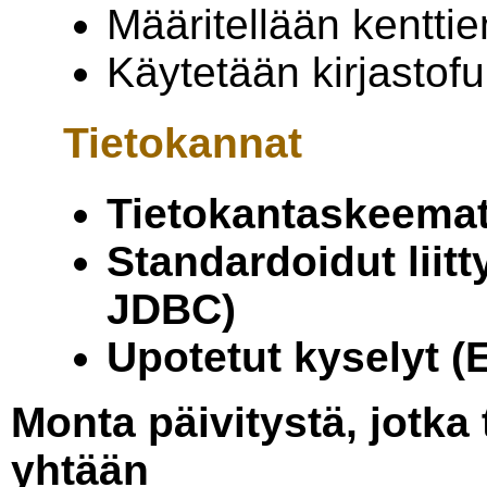
Määritellään kenttien
Käytetään kirjastofu
Tietokannat
Tietokantaskeema
Standardoidut liit
JDBC)
Upotetut kyselyt 
Monta päivitystä, jotka 
yhtään