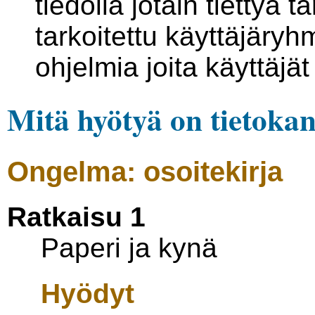
tiedolla jotain tiettyä t
tarkoitettu käyttäjäryhm
ohjelmia joita käyttäjät
Mitä hyötyä on tietoka
Ongelma: osoitekirja
Ratkaisu 1
Paperi ja kynä
Hyödyt