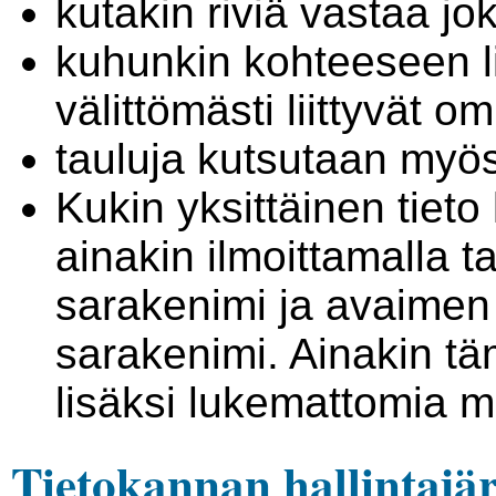
kutakin riviä vastaa j
kuhunkin kohteeseen li
välittömästi liittyvät o
tauluja kutsutaan myös 
Kukin yksittäinen tie
ainakin ilmoittamalla 
sarakenimi ja avaimen
sarakenimi. Ainakin t
lisäksi lukemattomia m
Tietokannan hallintajär