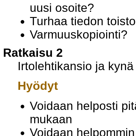
uusi osoite?
Turhaa tiedon toist
Varmuuskopiointi?
Ratkaisu 2
Irtolehtikansio ja kynä
Hyödyt
Voidaan helposti pi
mukaan
Voidaan helpommin li