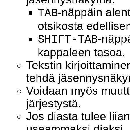
-näppäin alen
TAB
otsikosta edellisen
-näpp
SHIFT-TAB
kappaleen tasoa.
Tekstin kirjoittamin
tehdä jäsennysnäk
Voidaan myös muutt
järjestystä.
Jos diasta tulee liian
useammaksi diaksi.