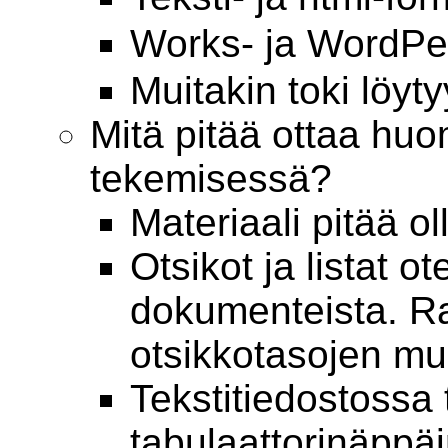
Works- ja WordPer
Muitakin toki löyty
Mitä pitää ottaa huo
tekemisessä?
Materiaali pitää ol
Otsikot ja listat ot
dokumenteista. R
otsikkotasojen m
Tekstitiedostossa 
tabulaattorinäppäi