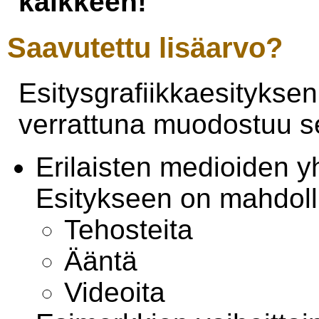
kaikkeen!
Saavutettu lisäarvo?
Esitysgrafiikkaesitykse
verrattuna muodostuu se
Erilaisten medioiden y
Esitykseen on mahdollis
Tehosteita
Ääntä
Videoita