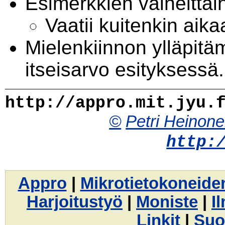
Esimerkkien vaiheittai
Vaatii kuitenkin aika
Mielenkiinnon ylläpitäm
itseisarvo esityksessä.
http://appro.mit.jyu.
©
Petri Heinon
http:
Appro
|
Mikrotietokoneide
Harjoitustyö
|
Moniste
|
I
Linkit
|
Suo