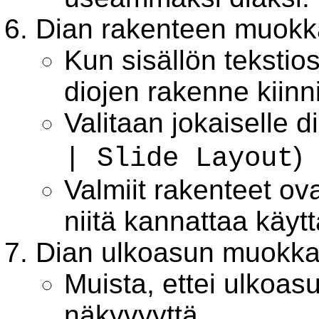
Dian rakenteen muok
Kun sisällön tekstio
diojen rakenne kiinni
Valitaan jokaiselle d
)
| Slide Layout
Valmiit rakenteet ova
niitä kannattaa käytt
Dian ulkoasun muokk
Muista, ettei ulkoas
näkyvyyttä.