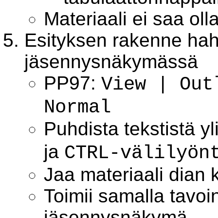
Materiaali ei saa ol
Esityksen rakenne ha
jäsennysnäkymässä
PP97:
View | Out
Normal
Puhdista tekstistä yl
ja
CTRL-välilyön
Jaa materiaali dian 
Toimii samalla tavoin
jäsennysnäkymä.