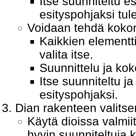
Itse suunniteltu e
esityspohjaksi tul
Voidaan tehdä kokona
Kaikkien elementti
valita itse.
Suunnittelu ja kok
Itse suunniteltu ja
esityspohjaksi.
Dian rakenteen valits
Käytä dioissa valmii
hyvin suunniteltuja 