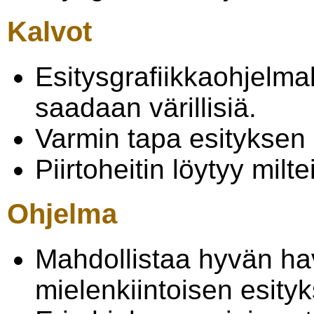
Kalvot
Esitysgrafiikkaohjelmal
saadaan värillisiä.
Varmin tapa esityksen
Piirtoheitin löytyy milt
Ohjelma
Mahdollistaa hyvän ha
mielenkiintoisen esity