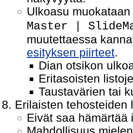
Ulkoasu muokataan p
Master | SlideM
muutettaessa kanna
esityksen piirteet
.
Dian otsikon ulk
Eritasoisten list
Taustavärien tai 
Erilaisten tehosteiden
Eivät saa hämärtää i
Mahdollisuus mielen