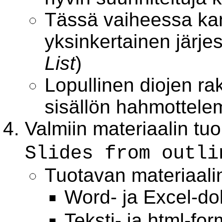
Tässä vaiheessa kan
yksinkertainen järje
List
)
Lopullinen diojen ra
sisällön hahmottele
Valmiin materiaalin tu
Slides from outli
Tuotavan materiaalin
Word- ja Excel-do
Teksti- ja html-for