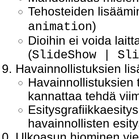
Tehosteiden lisäämi
)
animation
Dioihin ei voida laitt
(
SlideShow | Sli
Havainnollistuksien li
Havainnollistuksien 
kannattaa tehdä viim
Esitysgrafiikkaesity
havainnollisten esit
Ulkoasun hiominen vie 