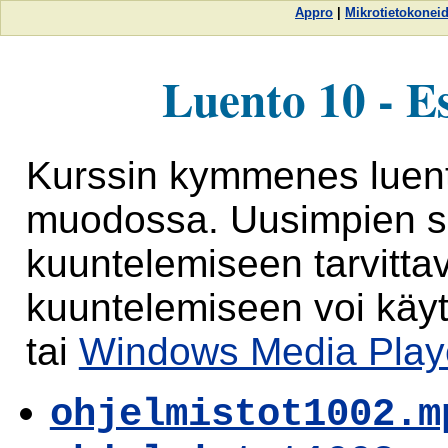
Appro
|
Mikrotietokoneid
Luento 10 - Es
Kurssin kymmenes luen
muodossa. Uusimpien sel
kuuntelemiseen tarvitta
kuuntelemiseen voi käy
tai
Windows Media Playe
ohjelmistot1002.m