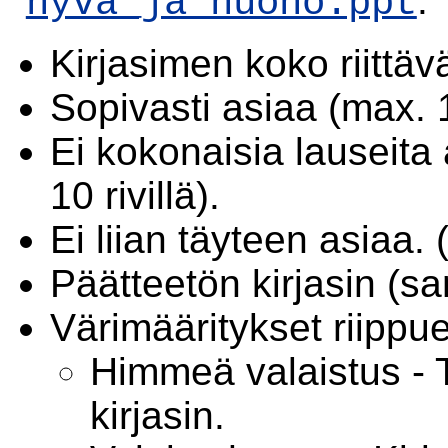
.
hyva_ja_huono.ppt
Kirjasimen koko riittävä
Sopivasti asiaa (max. 1
Ei kokonaisia lauseita
10 rivillä).
Ei liian täyteen asiaa.
Päätteetön kirjasin (sa
Värimääritykset riippue
Himmeä valaistus - 
kirjasin.