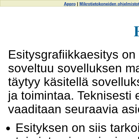
Appro
|
Mikrotietokoneiden ohjelmisto
Esitysgrafiikkaesitys on 
soveltuu sovelluksen ma
täytyy käsitellä sovell
ja toimintaa. Teknisesti 
vaaditaan seuraavia asio
Esityksen on siis tarko