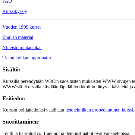
FAQ
Kurssikysely
Vuoden 1999 kurssi
English material
Yhteistoimintapaikat
Tietotekniikan approbatur
Sisältö:
Kurssilla perehdytään W3C:n suositusten mukaisten WWW-sivujen te
WWW:stä. Kurssilla käydään läpi lähiverkkoihin liittyviä käsitteitä ja 
Esitiedot:
Kurssin pohjatiedoiksi vaaditaan
tietotekniikan propedeuttinen kurssi.
Suorittaminen:
Tentti ja harjoitustyö. Luennot ja demonstraatiot ovat vapaaehtoisia.