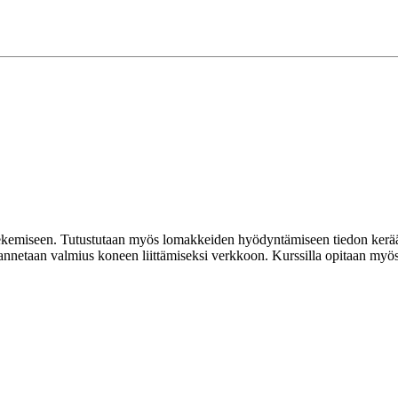
kemiseen. Tutustutaan myös lomakkeiden hyödyntämiseen tiedon kerää
annetaan valmius koneen liittämiseksi verkkoon. Kurssilla opitaan myös o