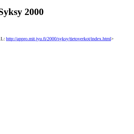
 Syksy 2000
URL:
http://appro.mit.jyu.fi/2000/syksy/tietoverkot/index.html
>