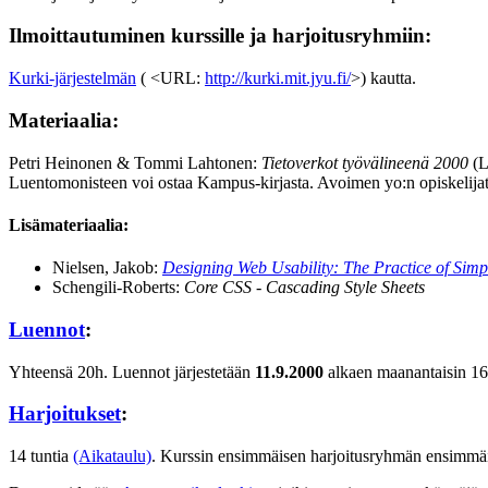
Ilmoittautuminen kurssille ja harjoitusryhmiin:
Kurki-järjestelmän
( <URL:
http://kurki.mit.jyu.fi/
>) kautta.
Materiaalia:
Petri Heinonen & Tommi Lahtonen:
Tietoverkot työvälineenä 2000
(L
Luentomonisteen voi ostaa Kampus-kirjasta. Avoimen yo:n opiskelija
Lisämateriaalia:
Nielsen, Jakob:
Designing Web Usability: The Practice of Simpl
Schengili-Roberts:
Core CSS - Cascading Style Sheets
Luennot
:
Yhteensä 20h. Luennot järjestetään
11.9.2000
alkaen maanantaisin 16-
Harjoitukset
:
14 tuntia
(Aikataulu)
. Kurssin ensimmäisen harjoitusryhmän ensimmäise