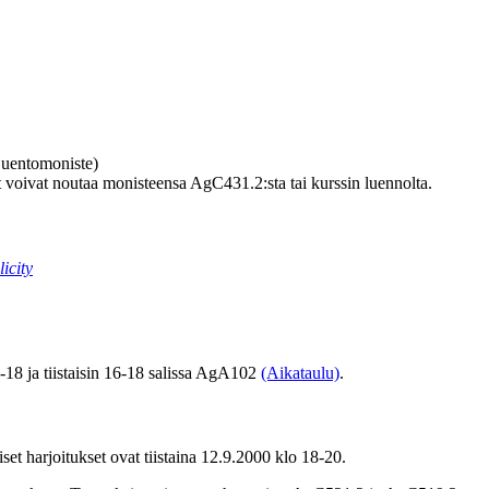
uentomoniste)
t voivat noutaa monisteensa
AgC431.2
:sta tai kurssin luennolta.
icity
18 ja tiistaisin 16-18 salissa AgA102
(Aikataulu)
.
t harjoitukset ovat tiistaina 12.9.2000 klo 18-20.