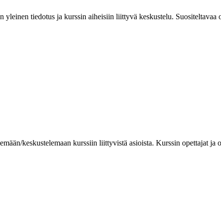
leinen tiedotus ja kurssin aiheisiin liittyvä keskustelu. Suositeltavaa olis
lemään/keskustelemaan kurssiin liittyvistä asioista. Kurssin opettajat ja oh