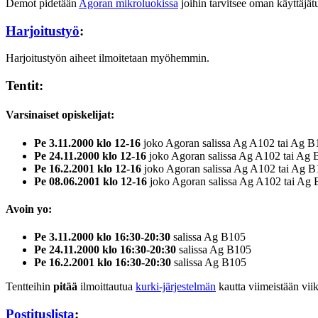
Demot pidetään
Agoran mikroluokissa
joihin tarvitsee oman käyttäjä
Harjoitustyö
:
Harjoitustyön aiheet ilmoitetaan myöhemmin.
Tentit:
Varsinaiset opiskelijat:
Pe 3.11.2000 klo 12-16
joko Agoran salissa Ag A102 tai Ag B
Pe 24.11.2000 klo 12-16
joko Agoran salissa Ag A102 tai Ag 
Pe 16.2.2001 klo 12-16
joko Agoran salissa Ag A102 tai Ag B
Pe 08.06.2001 klo 12-16
joko Agoran salissa Ag A102 tai Ag 
Avoin yo:
Pe 3.11.2000 klo 16:30-20:30
salissa Ag B105
Pe 24.11.2000 klo 16:30-20:30
salissa Ag B105
Pe 16.2.2001 klo 16:30-20:30
salissa Ag B105
Tentteihin
pitää
ilmoittautua
kurki-järjestelmän
kautta viimeistään viik
Postituslista
: