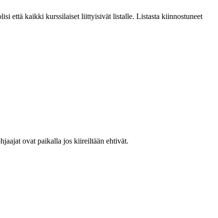
i että kaikki kurssilaiset liittyisivät listalle. Listasta kiinnostuneet
jaajat ovat paikalla jos kiireiltään ehtivät.