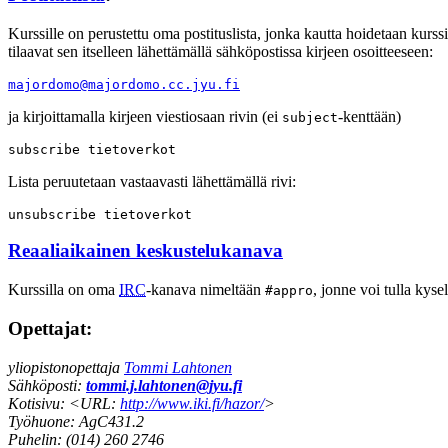
Kurssille on perustettu oma postituslista, jonka kautta hoidetaan kurssin y
tilaavat sen itselleen lähettämällä sähköpostissa kirjeen osoitteeseen:
majordomo@majordomo.cc.jyu.fi
ja kirjoittamalla kirjeen viestiosaan rivin (ei
-kenttään)
subject
subscribe tietoverkot
Lista peruutetaan vastaavasti lähettämällä rivi:
unsubscribe tietoverkot
Reaaliaikainen keskustelukanava
Kurssilla on oma
IRC
-kanava nimeltään
, jonne voi tulla kyse
#appro
Opettajat:
yliopistonopettaja
Tommi Lahtonen
Sähköposti:
tommi.j.lahtonen@jyu.fi
Kotisivu: <URL:
http://www.iki.fi/hazor/
>
Työhuone:
AgC431.2
Puhelin:
(014) 260 2746