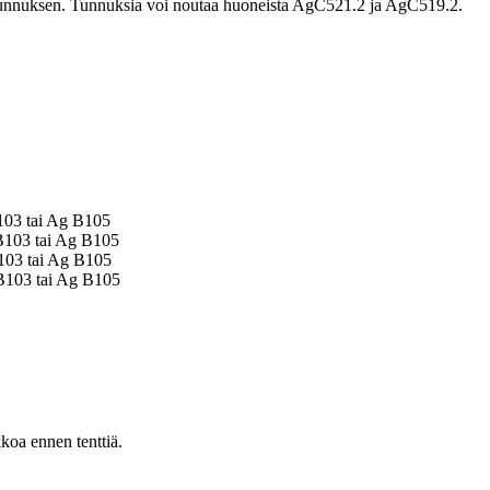
tunnuksen. Tunnuksia voi noutaa huoneista
AgC521.2
ja
AgC519.2
.
103 tai Ag B105
B103 tai Ag B105
103 tai Ag B105
B103 tai Ag B105
koa ennen tenttiä.