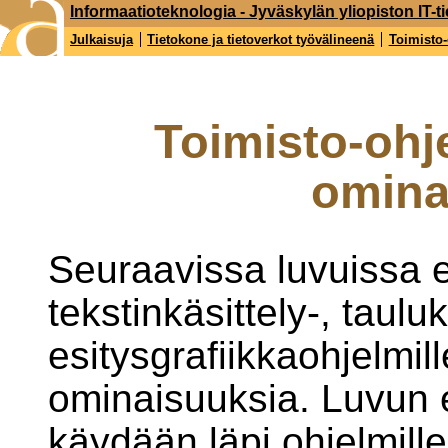
Informaatioteknologia - Jyväskylän yliopiston IT-ti
Julkaisuja
Tietokone ja tietoverkot työvälineenä
Toimisto-
Toimisto-ohj
omina
Seuraavissa luvuissa e
tekstinkäsittely-, taulu
esitysgrafiikkaohjelmill
ominaisuuksia. Luvun
käydään läpi ohjelmille