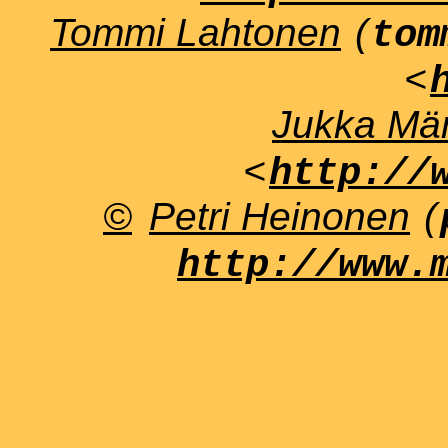
Tommi Lahtonen
(
tom
<
Jukka Män
<
http://
©
Petri Heinonen
(
http://www.