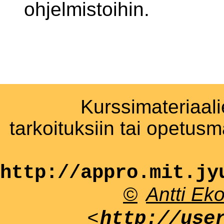
ohjelmistoihin.
Kurssimateriaali
tarkoituksiin tai opetus
http://appro.mit.jy
©
Antti Ek
<
http://use